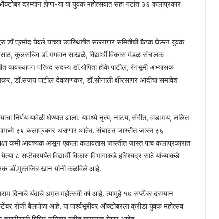
े ७ ऑक्टोबर दरम्यान होणा-या या युवक महोत्सवात सहा गटांत ३६ कलाप्रकार
रु डॉ.प्रमोद येवले यांच्या उपस्थितीत सल्लागार समितीची बैठक घेऊन युवक
 शिरसाठ, कुलसचिव डॉ.भगवान साखळे, विद्यार्थी विकास मंडळ संचालक
तीत व्यवस्थापन परिषद सदस्य डॉ.योगिता होके पाटील, रंगभूमी अभ्यासक
शेवतेकर, डॉ.संजय पाटील देवळाणकर, डॉ.सोनाली क्षीरसागर आदींचा समावेश
ण्याचा निर्णय यावेळी घेण्यात आला. यामध्ये नृत्य, नाटय, संगीत, वाड़ःमय, ललित
यामध्ये ३६ कलाप्रकार असणार आहेत. संघाटत जास्तीत जास्त ३६
ांपेक्षा कमी आवश्यक असून एकला कलावंतास जास्तीत जास्त पाच कलाप्रकारात
त्या ८ सप्टेंबरपर्यंत विद्यार्थी विकास विभागाकडे हरिश्चंद्र साठे यांच्याकडे
चालक डॉ.मुस्तजिब खान यांनी कळविले आहे.
ग्राम दिनाचे यंदाचे अमृत महोत्सवी वर्ष आहे. त्यामुहे १७ सप्टेंबर दरम्यान
्टेंबर रोजी बैलपोळा आहे. या पार्श्वभूमीवर ऑक्टोबरला क्रीडा युवक महोत्सव
च्या तयारीसाठी विविध समित्या गढीत करण्यात येणार आहेत.