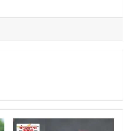
गोळीबाराने
छत्रपती