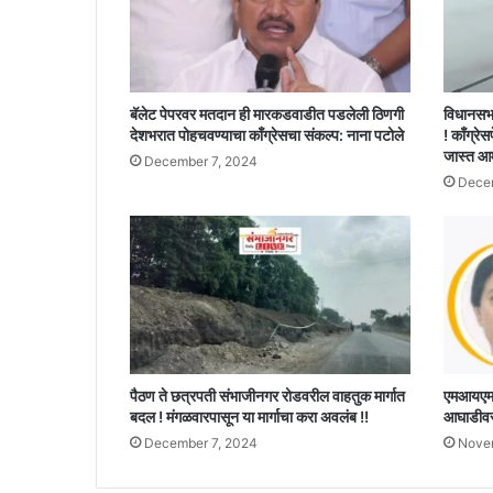
बॅलेट पेपरवर मतदान ही मारकडवाडीत पडलेली ठिणगी
विधानसभ
देशभरात पोहचवण्याचा काँग्रेसचा संकल्प: नाना पटोले
! काँग्रेस
जास्त आ
December 7, 2024
Decem
पैठण ते छत्रपती संभाजीनगर रोडवरील वाहतुक मार्गात
एमआयएमचे
बदल ! मंगळवारपासून या मार्गाचा करा अवलंब !!
आघाडीवर,
December 7, 2024
Nove