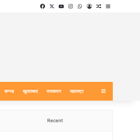
Facebook
X
YouTube
Instagram
WhatsApp
Log In
Random Article
Sidebar
Sidebar
कन्नड
खुलताबाद
राजकारण
महाराष्ट्र
Recent