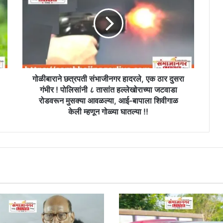
संभाजीनगर
हादरले,
एक
ठार
दुसरा
गंभीर
!
पोलिसांनी
गोळीबाराने छत्रपती संभाजीनगर हादरले, एक ठार दुसरा
८
गंभीर ! पोलिसांनी ८ तासांत हल्लेखोराच्या जटवाडा
तासांत
रोडवरून मुसक्या आवळल्या, आई-बापाला शिवीगाळ
हल्लेखोराच्या
केली म्हणून गोळ्या घातल्या !!
जटवाडा
रोडवरून
मुसक्या
आवळल्या,
आई-
बापाला
शिवीगाळ
केली
म्हणून
गोळ्या