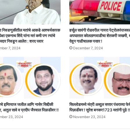
घातल्या
!!
ा निवडणुकीतील मतांचे आकडे आश्चर्यकारक
हर्सूल सावंगी रोडवरील नायरा पेट्रोलपंपाजव
पेक्षा एकनाथ शिंदे यांना मतं कमी पण त्यांचे
अपघातात कोलठाणवाडीचा शेतकरी जखमी,
मदार निवडून आलेत : शरद पवार
देवून गाडीचालक पसार !
ber 7, 2024
December 7, 2024
 इम्तियाज जलील आणि नासेर सिद्दीकी
सिल्लोडमध्ये मंत्री अब्दुल सत्तार पंधराव्या फ
 अतुल सावे व प्रदीप जैस्वाल पिछाडीवर !!
पिछाडीवर ! सुरेश बनकर1723 मतांनी पुढे !!
mber 23, 2024
November 23, 2024