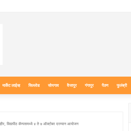
मार्केट लाईव्ह
सिल्लोड
सोयगाव
वैजापूर
गंगापूर
पैठण
फुलंब्री
हीर, विद्यापीठ कॅम्पसमध्ये ४ ते ७ ऑक्टोबर दरम्यान आयोजन