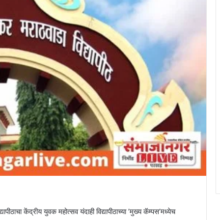
पीठाचा केंद्रीय युवक महोत्सव यंदाही विद्यापीठाच्या ’मुख्य कॅम्पस’मध्येच