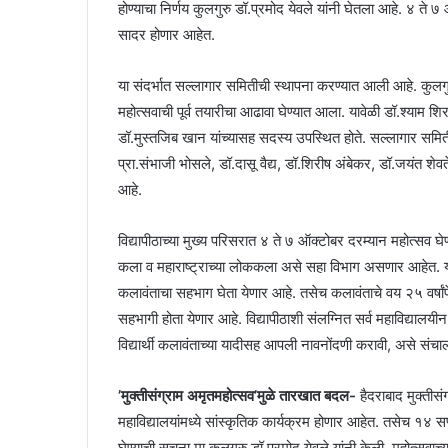
होण्याचा निर्णय कुलगुरु डॉ.प्रमोद येवले यांनी घेतला आहे. ४ त
सादर होणार आहेत.
या संदर्भात सल्लागार समितीची स्थापना करण्यात आली आहे. कुलगु
महोत्सवाची पूर्व तयारीचा आढावा घेण्यात आला. यावेळी डॉ.श्याम
डॉ.मुस्तजिब खान यांच्यासह सदस्य उपस्थित होते. सल्लागार समि
प्रा.संभाजी भोसले, डॉ.दासू वैद्य, डॉ.शिरीष अंबेकर, डॉ.जयंत 
आहे.
विद्यापीठाच्या मुख्य परिसरात ४ ते ७ ऑक्टोबर दरम्यान महोत्सव घे
कला व महाराष्ट्राच्या लोककला असे सहा विभाग असणार आहेत. 
कलावंताचा सहभाग घेता येणार आहे. तसेच कलावंताचे वय २५ वर्ष
सहभागी होता येणार आहे. विद्यापीठाशी संलग्नित सर्व महाविद्यालयीन ये
विद्यार्थी कलावंताच्या यादीसह आपली नावनोंदणी करावी, असे सं
’मुक्तीसंग्राम अमृतमहोत्सव’मुळे तारखात बदल-
हैदराबाद मुक्तीसं
महाविद्यालयांमध्ये सांस्कृतिक कार्यक्रम होणार आहेत. तसेच १४ सप
घेण्याची सूचना मा.कुलगुरु डॉ.प्रमोद येवले यांनी केली. महोत्सवा