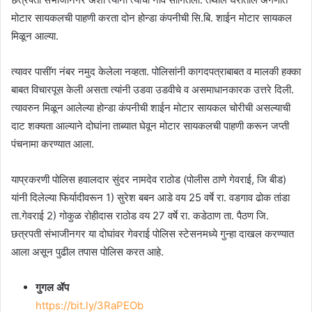
मोटार सायकलची पाहणी करता दोन होन्डा कंपनीची सि.बि. शाईन मोटार सायकल
मिळून आल्या.
त्यावर पासींग नंबर नमुद केलेला नव्हता. पोलिसांनी कागदपत्राबाबत व मालकी हक्का
बाबत विचारपूस केली असता त्यांनी उडवा उडवीचे व असमाधानकारक उत्तरे दिली.
त्यावरुन मिळून आलेल्या होन्डा कंपनीची शाईन मोटार सायकल चोरीची असल्याची
दाट शक्यता आल्याने दोघांना ताब्यात घेवून मोटार सायकलची पाहणी करून जप्ती
पंचनामा करण्यात आला.
याप्रकरणी पोलिस हवालदार सुंदर नामदेव राठोड (पोलीस ठाणे गेवराई, जि बीड)
यांनी दिलेल्या फिर्यादीवरून 1) सुरेश बबन आडे वय 25 वर्षे रा. वडगाव ढोक तांडा
ता.गेवराई 2) गोकुळ रोहीदास राठोड वय 27 वर्षे रा. कडेठाण ता. पैठण जि.
छत्रपती संभाजीनगर या दोघांवर गेवराई पोलिस स्टेसनमध्ये गुन्हा दाखल करण्यात
आला असून पुढील तपास पोलिस करत आहे.
गुगल ॲप
https://bit.ly/3RaPEOb