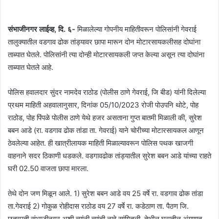
संभाजीनगर लाईव्ह, दि. ६-
मिळालेल्या गोपनीय माहितीवरून पोलिसांनी गेवराई
तालुक्यातील वडगाव ढोक तांड्यावर छापा मारून दोन मोटारसायकलीसह दोघांना
ताब्यात घेतले. पोलिसांनी त्या दोन्ही मोटारसायकली जप्त केल्या असून त्या दोघांना
ताब्यात घेतले आहे.
पोलिस हवालदार सुंदर नामदेव राठोड (पोलीस ठाणे गेवराई, जि बीड) यांनी दिलेल्या
प्रथम माहिती अहवालानुसार, दिनांक 05/10/2023 रोजी पोउपनि थोटे, पोह
राठोड, पोह पिंपळे पोलीस ठाणे येथे हजर असताना गुप्त बातमी मिळाली की, सुरेश
बबन आडे (रा. वडगाव ढोक तांडा ता. गेवराई) याने चोरीच्या मोटारसायकल आणून
ठेवलेल्या आहेत. ही खात्रीलायक माहिती मिळाल्यावरून पोलिस पथक खाजगी
वाहनाने सदर ठिकाणी धडकले. वडगावढोक तांड्यातील सुरेश बबन आडे यांच्या राहते
घरी 02.50 वाजता छापा मारला.
तेथे दोन जण मिळून आले. 1) सुरेश बबन आडे वय 25 वर्षे रा. वडगाव ढोक तांडा
ता.गेवराई 2) गोकुळ रोहीदास राठोड वय 27 वर्षे रा. कडेठाण ता. पैठण जि.
छत्रपती संभाजीनगर अशी त्यांनी त्यांची नावे सांगितली. तेथील घरातील अंगणात