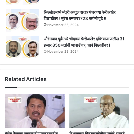
सिल्लोडमध्ये मंत्री अब्दुल सत्तार पंधराव्या फेरीअखेर
पिछाडीवर ! सुरेश बनकर1723 मतांनी पुढे !!
November 23, 2024
औरंगाबाद पूर्वमध्ये चौदाव्या फेरीअखेर इम्तियाज जलील 31
हजार 850 मतांनी आघाडीवर, सावे पिछाडीवर !
November 23, 2024
Related Articles
बॅलेट पेपरवर मतदान ही मारकडवाडीत
विधानसभा निवडणुकीतील मतांचे आकडे