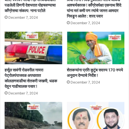
पडलेली ठिणगी देशभरात पोहचवण्याचा
आश्चर्यकारक ! काँग्रेसपेक्षा एकनाथ शिंदे
काँग्रेसचा संकल्प: नाना पटोले
यांना मतं कमी पण त्यांचे जास्त आमदार
निवडून आलेत : शरद पवार
December 7, 2024
December 7, 2024
हर्सूल सावंगी रोडवरील नायरा
शेतकऱ्यांना प्रति कुटुंब सदस्य 170 रुपये
पेट्रोलपंपाजवळ अपघातात
अनुदान देण्याचे निर्देश !
कोलठाणवाडीचा शेतकरी जखमी, धडक
December 7, 2024
देवून गाडीचालक पसार !
December 7, 2024