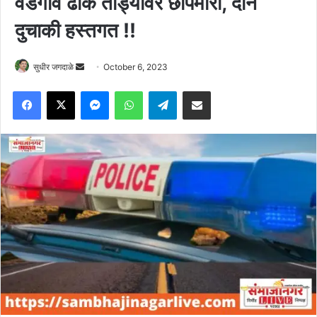
वडगाव ढोक तांड्यावर छापेमारी, दोन
दुचाकी हस्तगत !!
Send
सुधीर जगदाळे
October 6, 2023
an
Facebook
X
Messenger
WhatsApp
Telegram
Share via Email
email