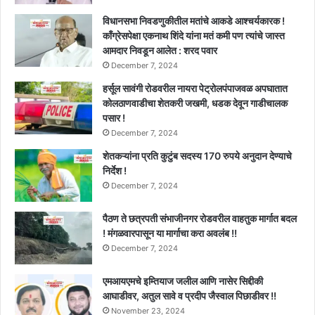
विधानसभा निवडणुकीतील मतांचे आकडे आश्चर्यकारक !
काँग्रेसपेक्षा एकनाथ शिंदे यांना मतं कमी पण त्यांचे जास्त
आमदार निवडून आलेत : शरद पवार
December 7, 2024
हर्सूल सावंगी रोडवरील नायरा पेट्रोलपंपाजवळ अपघातात
कोलठाणवाडीचा शेतकरी जखमी, धडक देवून गाडीचालक
पसार !
December 7, 2024
शेतकऱ्यांना प्रति कुटुंब सदस्य 170 रुपये अनुदान देण्याचे
निर्देश !
December 7, 2024
पैठण ते छत्रपती संभाजीनगर रोडवरील वाहतुक मार्गात बदल
! मंगळवारपासून या मार्गाचा करा अवलंब !!
December 7, 2024
एमआयएमचे इम्तियाज जलील आणि नासेर सिद्दीकी
आघाडीवर, अतुल सावे व प्रदीप जैस्वाल पिछाडीवर !!
November 23, 2024