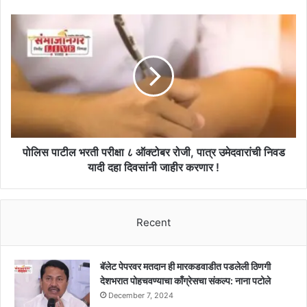
मुळव्याधी,
बेरिएट्रिक
पोलिस
सर्जरीसह
पाटील
अनेक
भरती
प्रकारच्या
परीक्षा
शस्त्रक्रिया
८
मोफत
ऑक्टोबर
!!
रोजी,
पात्र
उमेदवारांची
निवड
पोलिस पाटील भरती परीक्षा ८ ऑक्टोबर रोजी, पात्र उमेदवारांची निवड
यादी
यादी दहा दिवसांनी जाहीर करणार !
दहा
दिवसांनी
जाहीर
Recent
करणार
!
बॅलेट पेपरवर मतदान ही मारकडवाडीत पडलेली ठिणगी
देशभरात पोहचवण्याचा काँग्रेसचा संकल्प: नाना पटोले
December 7, 2024