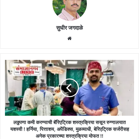
सुधीर जगदाळे
Website
लठ्ठपणा
कमी
करण्याची
बॅरिएट्रिक
शस्त्रक्रिया
ससून
रुग्णालयात
यशस्वी
!
हर्निया,
लठ्ठपणा कमी करण्याची बॅरिएट्रिक शस्त्रक्रिया ससून रुग्णालयात
पित्ताशय,
यशस्वी ! हर्निया, पित्ताशय, अपेंडिक्स, मुळव्याधी, बेरिएट्रिक सर्जरीसह
अपेंडिक्स,
अनेक प्रकारच्या शस्त्रक्रिया मोफत !!