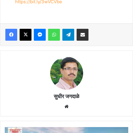
https://bit.ly/3wVCVbe
Facebook
X
Messenger
WhatsApp
Telegram
Share via Email
सुधीर जगदाळे
Website
पैठण,