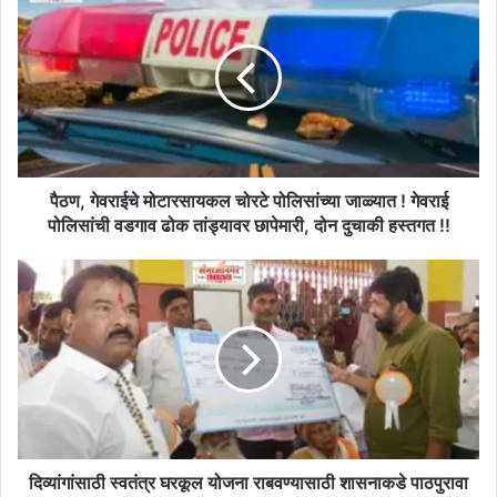
गेवराईचे
मोटारसायकल
चोरटे
पोलिसांच्या
जाळ्यात
!
गेवराई
पोलिसांची
वडगाव
पैठण, गेवराईचे मोटारसायकल चोरटे पोलिसांच्या जाळ्यात ! गेवराई
ढोक
पोलिसांची वडगाव ढोक तांड्यावर छापेमारी, दोन दुचाकी हस्तगत !!
तांड्यावर
छापेमारी,
दिव्यांगांसाठी
दोन
स्वतंत्र
दुचाकी
घरकूल
हस्तगत
योजना
!!
राबवण्यासाठी
शासनाकडे
पाठपुरावा
करणार,
अनुदानाची
रक्कम
दिव्यांगांसाठी स्वतंत्र घरकूल योजना राबवण्यासाठी शासनाकडे पाठपुरावा