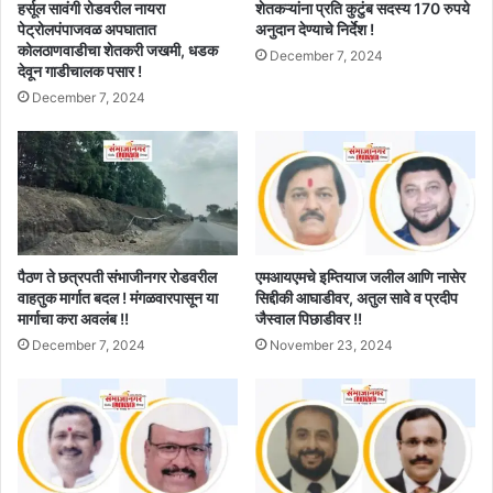
हर्सूल सावंगी रोडवरील नायरा
शेतकऱ्यांना प्रति कुटुंब सदस्य 170 रुपये
पेट्रोलपंपाजवळ अपघातात
अनुदान देण्याचे निर्देश !
कोलठाणवाडीचा शेतकरी जखमी, धडक
December 7, 2024
देवून गाडीचालक पसार !
December 7, 2024
पैठण ते छत्रपती संभाजीनगर रोडवरील
एमआयएमचे इम्तियाज जलील आणि नासेर
वाहतुक मार्गात बदल ! मंगळवारपासून या
सिद्दीकी आघाडीवर, अतुल सावे व प्रदीप
मार्गाचा करा अवलंब !!
जैस्वाल पिछाडीवर !!
December 7, 2024
November 23, 2024