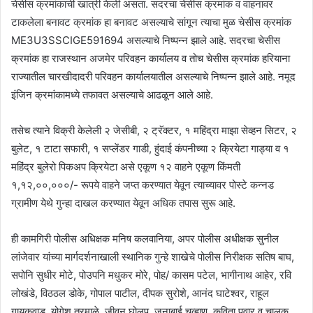
चेसीस क्रमांकाची खात्री केली असता. सदरचा चेसीस क्रमांक व वाहनावर
टाकलेला बनावट क्रमांक हा बनावट असल्याचे सांगून त्याचा मुळ चेसीस क्रमांक
ME3U3SSCIGE591694 असल्याचे निष्पन्न झाले आहे. सदरचा चेसीस
क्रमांक हा राजस्थान अजमेर परिवहन कार्यालय व तोच चेसीस क्रमांक हरियाना
राज्यातील चारखीदादरी परिवहन कार्यालयातील असल्याचे निष्पन्न झाले आहे. नमूद
इंजिन क्रमांकामध्ये तफावत असल्याचे आढळून आले आहे.
तसेच त्याने विक्री केलेली २ जेसीबी, २ ट्रॅक्टर, १ महिंद्रा माझा सेव्हन सिटर, २
बुलेट, १ टाटा सफारी, १ सप्लेंडर गाडी, हुंदाई कंपनीच्या २ क्रियेटा गाड्या व १
महिंद्र बुलेरो पिकअप क्रियेटा असे एकूण १२ वाहने एकूण किंमती
१,१२,००,०००/- रूपये वाहने जप्त करण्यात येवून त्याच्यावर पोस्टे कन्नड
ग्रामीण येथे गुन्हा दाखल करण्यात येवून अधिक तपास सुरू आहे.
ही कामगिरी पोलीस अधिक्षक मनिष कलवानिया, अपर पोलीस अधीक्षक सुनील
लांजेवार यांच्या मार्गदर्शनाखाली स्थानिक गुन्हे शाखेचे पोलीस निरीक्षक सतिष बाघ,
सपोनि सुधीर मोटे, पोउपनि मधुकर मोरे, पोह/ कासम पटेल, भागीनाथ आहेर, रवि
लोखंडे, विठठल डोके, गोपाल पाटील, दीपक सुरोशे, आनंद घाटेश्वर, राहूल
गायकवाड, योगेश तरमाळे, जीवन घोलप, जनाबाई चव्हाण, कविता पवार व चालक