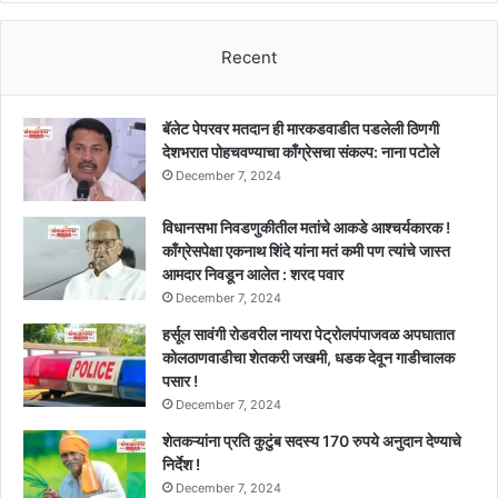
मुतलकी
परिस्थिती
यांचे
लक्षात
नाव
Recent
घेऊन
घेण्यासंदर्भात
शासन
दिले
निर्णय
हे
निर्गमित
बॅलेट पेपरवर मतदान ही मारकडवाडीत पडलेली ठिणगी
निर्देश
!!
देशभरात पोहचवण्याचा काँग्रेसचा संकल्प: नाना पटोले
!!
December 7, 2024
विधानसभा निवडणुकीतील मतांचे आकडे आश्चर्यकारक !
काँग्रेसपेक्षा एकनाथ शिंदे यांना मतं कमी पण त्यांचे जास्त
आमदार निवडून आलेत : शरद पवार
December 7, 2024
हर्सूल सावंगी रोडवरील नायरा पेट्रोलपंपाजवळ अपघातात
कोलठाणवाडीचा शेतकरी जखमी, धडक देवून गाडीचालक
पसार !
December 7, 2024
शेतकऱ्यांना प्रति कुटुंब सदस्य 170 रुपये अनुदान देण्याचे
निर्देश !
December 7, 2024