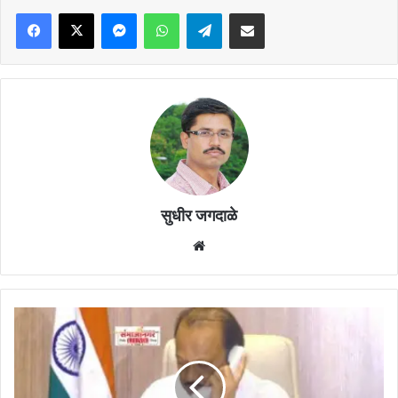
Facebook
X
Messenger
WhatsApp
Telegram
Share via Email
सुधीर जगदाळे
Website
महाराष्ट्र
जीवन
प्राधिकरण
कार्यालयाच्या
प्रशासकीय