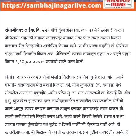
संभाजीनगर लाईव्ह, दि. २२-
मौजे कुंजखेडा (ता. कन्नड) येथे छापेमारी करून
पोलिसांनी वाहनांची बनावट कागदपत्रे बनावट नंबर प्लेट तयार करून विक्री
करणारा बीड जिल्ह्यातील आरोपीला जेरबंद केले. साथीदाराच्या मदतीने तो चोरीच्या
गाड्या कमी किंमतीत विकत असे. पोलिसांनी त्याच्या ताब्यातून एकूण १२ वाहने एकूण
किंमत १,१२,००,०००/- रुपयांची वाहने जप्त केली.
दिनांक २१/०९/२०२३ रोजी पोलीस निरीक्षक स्थानिक गुन्हे शाखा यांना त्यांचे
गोपनीय बातमीदारामार्फत बातमी मिळाली की, मौजे कुंजखेडा (ता. कन्नड) येथे
नोकरीस असलेला इब्राहीम अमीन पटेल मु. रा. भाट आंतरवली ता. गेवराई जि. बीड
ह.मु. कुंजखेडा हा त्याच्या इतर साथीदारामार्फत राज्यातील परराज्यातील चोरीची
वाहने आणून त्यावर बनावट क्रमांक टाकून बनावट कागदपत्रे तयार करून तो
त्याची कमी पैशांमध्ये विक्री करत आहे. काही वाहने विक्री केलेले आहेत व सध्या
त्याच्या ताब्यात कुंजखेडा येथे बुलेट व दिल्ली पासींगची क्रियेटा गाडी आहे. ही
खात्रीलायक बातमी मिळाल्याने त्याची खातरजमा करून पुढील कायदेशीर कार्यवाही