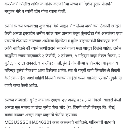
करणेकामी पोलीस अधिक्षक मनिष कलवानिया यांच्या मार्गदर्शननुसार पोउपनि
मधुकर मोरे व त्यांची टीम यांना रवाना केली.
त्यांनी त्यांच्या पथकासह कुंजखेडा येथे जावून मिळालेल्या बातमीच्या ठिकाणी खात्री
केली असता इब्राहीम अमीन पटेल यास ताब्यात घेवून कुंजखेडा येथे असलेल्या एका
पत्र्याचे शेडमध्ये लावण्यात आलेल्या क्रियेटा व बुलेट वाहनांसंबंधी विचारपूस केली.
त्यांने सांगितले की त्याचे साथीदाराने सदरचे वाहन मला आणून दिलेले आहेत. तसेच
यापूर्वीपण त्याचे माझ्याकडे २ जेसीबी, २ ट्रॅक्टर, १ महिंद्रा माझा सेव्हन सिटर, २
बुलेट, १ टाटा सफारी, १ सप्लेंडर गाडी, हुंदाई कंपनीच्या २ क्रियेटा गाड्या व १
महिन्द्र बुलेरो पिकअप अशा दिलेल्या आहेत. त्या मी यापूर्वी कमी किंमतीमध्ये विक्री
केलेल्या आहेत. अशी माहिती दिल्याने त्याच्या माहिती वरून खालील प्रमाणे मुददेमाल
वाहने जप्त केली आहेत.
त्याच्या ताब्यातील बुलेट क्रमांक एमएच-२४ अक्यू ५८८३ या नंबरची खात्री केली
असता मुळ मालक हा शेख जुनैद शेख चाँद (रा. हिंगणी हवेली हिरापूर जि. बीड)
याच्या नावावर असून सदर वाहनाचे चेसीस क्रमांक
ME3U3SSCIHA046301 असा असल्याचे सांगितले. पोलिसांनी वाहनाचे