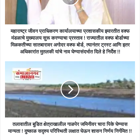
इमारतीत
वक्फ
मंडळाचे
मुख्यालय
सुरू
महाराष्ट्र जीवन प्राधिकरण कार्यालयाच्या प्रशासकीय इमारतीत वक्फ
करण्याचा
मंडळाचे मुख्यालय सुरू करण्याचा प्रस्ताव ! राज्यातील वक्फ बोर्डाच्या
प्रस्ताव
मिळकतीच्या सातबारावर अगोदर वक्फ बोर्ड, त्यानंतर ट्रस्ट आणि इतर
!
अधिकारांत मुतलकी यांचे नाव घेण्यासंदर्भात दिले हे निर्देश !!
राज्यातील
वक्फ
तलावातील
बोर्डाच्या
बुडित
मिळकतीच्या
क्षेत्राखालील
सातबारावर
गाळपेर
अगोदर
जमिनीवर
वक्फ
चारा
बोर्ड,
पिके
त्यानंतर
घेण्यास
ट्रस्ट
मान्यता
आणि
!
तलावातील बुडित क्षेत्राखालील गाळपेर जमिनीवर चारा पिके घेण्यास
इतर
दुष्काळ
मान्यता ! दुष्काळ सदृश्य परिस्थिती लक्षात घेऊन शासन निर्णय निर्गमित !!
अधिकारांत
सदृश्य