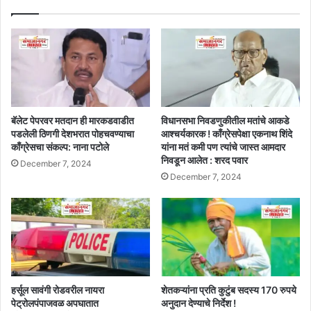
बॅलेट पेपरवर मतदान ही मारकडवाडीत
विधानसभा निवडणुकीतील मतांचे आकडे
पडलेली ठिणगी देशभरात पोहचवण्याचा
आश्चर्यकारक ! काँग्रेसपेक्षा एकनाथ शिंदे
काँग्रेसचा संकल्प: नाना पटोले
यांना मतं कमी पण त्यांचे जास्त आमदार
निवडून आलेत : शरद पवार
December 7, 2024
December 7, 2024
हर्सूल सावंगी रोडवरील नायरा
शेतकऱ्यांना प्रति कुटुंब सदस्य 170 रुपये
पेट्रोलपंपाजवळ अपघातात
अनुदान देण्याचे निर्देश !