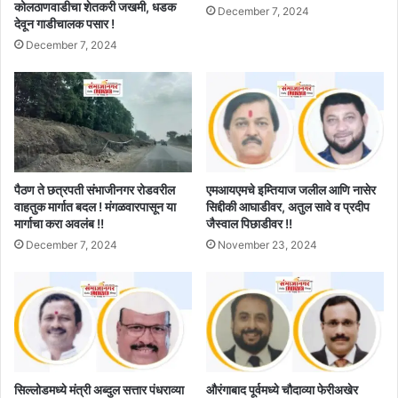
कोलठाणवाडीचा शेतकरी जखमी, धडक
December 7, 2024
देवून गाडीचालक पसार !
December 7, 2024
पैठण ते छत्रपती संभाजीनगर रोडवरील
एमआयएमचे इम्तियाज जलील आणि नासेर
वाहतुक मार्गात बदल ! मंगळवारपासून या
सिद्दीकी आघाडीवर, अतुल सावे व प्रदीप
मार्गाचा करा अवलंब !!
जैस्वाल पिछाडीवर !!
December 7, 2024
November 23, 2024
सिल्लोडमध्ये मंत्री अब्दुल सत्तार पंधराव्या
औरंगाबाद पूर्वमध्ये चौदाव्या फेरीअखेर