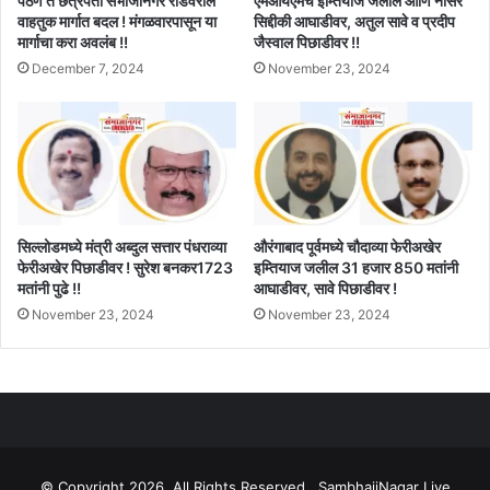
पैठण ते छत्रपती संभाजीनगर रोडवरील
एमआयएमचे इम्तियाज जलील आणि नासेर
वाहतुक मार्गात बदल ! मंगळवारपासून या
सिद्दीकी आघाडीवर, अतुल सावे व प्रदीप
मार्गाचा करा अवलंब !!
जैस्वाल पिछाडीवर !!
December 7, 2024
November 23, 2024
सिल्लोडमध्ये मंत्री अब्दुल सत्तार पंधराव्या
औरंगाबाद पूर्वमध्ये चौदाव्या फेरीअखेर
फेरीअखेर पिछाडीवर ! सुरेश बनकर1723
इम्तियाज जलील 31 हजार 850 मतांनी
मतांनी पुढे !!
आघाडीवर, सावे पिछाडीवर !
November 23, 2024
November 23, 2024
© Copyright 2026, All Rights Reserved . SambhajiNagar Live