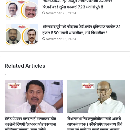
सिल्लोडमध्ये मंत्री अब्दुल सत्तार पंधराव्या फेरीअखेर
पिछाडीवर ! सुरेश बनकर1723 मतांनी पुढे !!
November 23, 2024
औरंगाबाद पूर्वमध्ये चौदाव्या फेरीअखेर इम्तियाज जलील 31
हजार 850 मतांनी आघाडीवर, सावे पिछाडीवर !
November 23, 2024
Related Articles
बॅलेट पेपरवर मतदान ही मारकडवाडीत
विधानसभा निवडणुकीतील मतांचे आकडे
पडलेली ठिणगी देशभरात पोहचवण्याचा
आश्चर्यकारक ! काँग्रेसपेक्षा एकनाथ शिंदे
काँग्रेसचा संकल्प: नाना पटोले
यांना मतं कमी पण त्यांचे जास्त आमदार