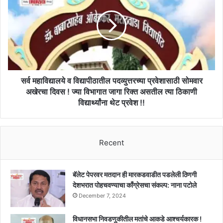
व
विद्यापीठातील
पदव्युत्तरच्या
प्रवेशासाठी
सोमवार
अखेरचा
दिवस
!
सर्व महाविद्यालये व विद्यापीठातील पदव्युत्तरच्या प्रवेशासाठी सोमवार
ज्या
अखेरचा दिवस ! ज्या विभागात जागा रिक्त असतील त्या ठिकाणी
विभागात
विद्यार्थ्यांना थेट प्रवेश !!
जागा
रिक्त
असतील
त्या
Recent
ठिकाणी
विद्यार्थ्यांना
थेट
बॅलेट पेपरवर मतदान ही मारकडवाडीत पडलेली ठिणगी
प्रवेश
देशभरात पोहचवण्याचा काँग्रेसचा संकल्प: नाना पटोले
!!
December 7, 2024
विधानसभा निवडणुकीतील मतांचे आकडे आश्चर्यकारक !