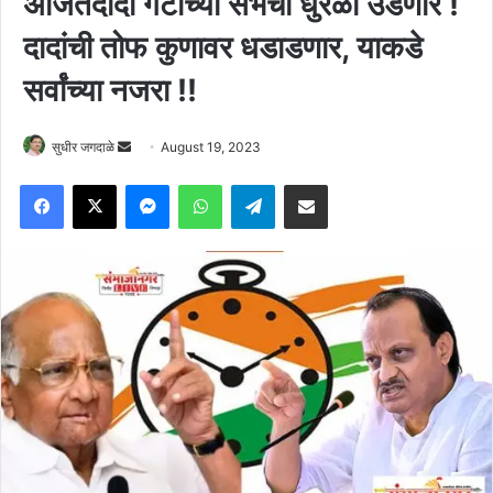
अजितदादा गटाच्या सभेचा धुरळा उडणार !
दादांची तोफ कुणावर धडाडणार, याकडे
सर्वांच्या नजरा !!
Send
सुधीर जगदाळे
August 19, 2023
an
Facebook
X
Messenger
WhatsApp
Telegram
Share via Email
email