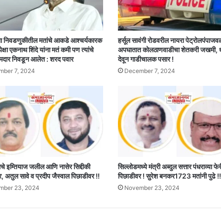
ा निवडणुकीतील मतांचे आकडे आश्चर्यकारक
हर्सूल सावंगी रोडवरील नायरा पेट्रोलपंपाजव
पेक्षा एकनाथ शिंदे यांना मतं कमी पण त्यांचे
अपघातात कोलठाणवाडीचा शेतकरी जखमी,
मदार निवडून आलेत : शरद पवार
देवून गाडीचालक पसार !
ber 7, 2024
December 7, 2024
 इम्तियाज जलील आणि नासेर सिद्दीकी
सिल्लोडमध्ये मंत्री अब्दुल सत्तार पंधराव्या फ
 अतुल सावे व प्रदीप जैस्वाल पिछाडीवर !!
पिछाडीवर ! सुरेश बनकर1723 मतांनी पुढे !!
mber 23, 2024
November 23, 2024