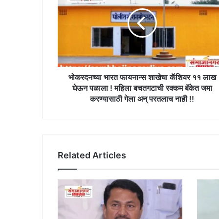
फायनान्स
शाखेचा
कॅशियर
११
लाख
घेऊन
पळाला
!
भोकरदनच्या भारत फायनान्स शाखेचा कॅशियर ११ लाख
महिला
घेऊन पळाला ! महिला बचतगटाची रक्कम बॅंकेत जमा
बचतगटाची
करण्यासाठी गेला अन् परतलाच नाही !!
रक्कम
बॅंकेत
जमा
करण्यासाठी
गेला
Related Articles
अन्
परतलाच
नाही
!!