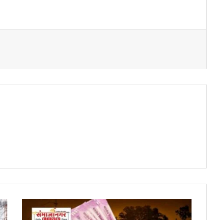
दोन
हजारांच्या