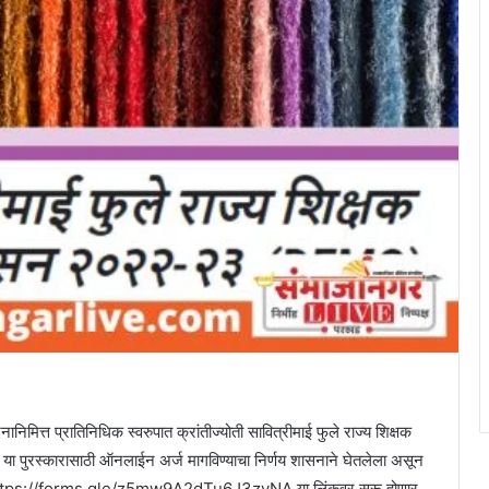
नानिमित्त प्रातिनिधिक स्वरुपात क्रांतीज्योती सावित्रीमाई फुले राज्य शिक्षक
 या पुरस्कारासाठी ऑनलाईन अर्ज मागविण्याचा निर्णय शासनाने घेतलेला असून
ून https://forms.gle/z5mw9A2dTu6J3zyNA या लिंकवर सुरू होणार