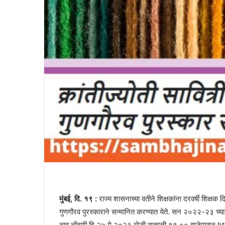
मुंबई, दि. १९ :
राज्य शासनाच्या वतीने शिक्षकांना दरवर्षी शिक्षक दि
गुणगौरव पुरस्काराने सन्मानित करण्यात येते. सन २०२२-२३ च्या
नाव नोंदणी दि.२५ मे २०२३ रोजी सकाळी ११.०० वाजेपास