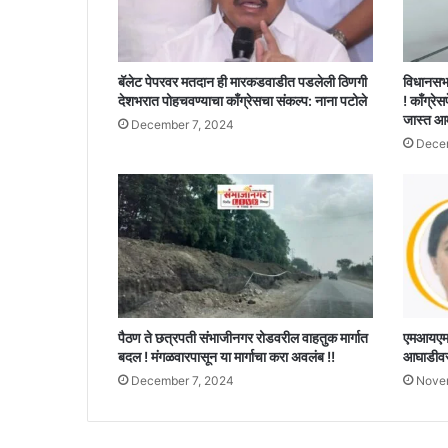
बॅलेट पेपरवर मतदान ही मारकडवाडीत पडलेली ठिणगी
विधानसभ
देशभरात पोहचवण्याचा काँग्रेसचा संकल्प: नाना पटोले
! काँग्रेस
जास्त आ
December 7, 2024
Decem
पैठण ते छत्रपती संभाजीनगर रोडवरील वाहतुक मार्गात
एमआयएमचे
बदल ! मंगळवारपासून या मार्गाचा करा अवलंब !!
आघाडीवर,
December 7, 2024
Nove