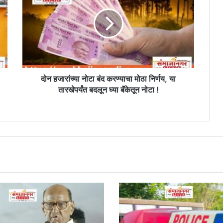
नोटा
बंद
करण्याचा
मोठा
निर्णय,
या
तारखेपर्यंत
बदलून
दोन हजारांच्या नोटा बंद करण्याचा मोठा निर्णय, या
घ्या
तारखेपर्यंत बदलून घ्या बॅंकेतून नोटा !
बॅंकेतून
नोटा
!