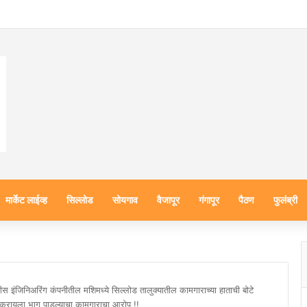
मार्केट लाईव्ह
सिल्लोड
सोयगाव
वैजापूर
गंगापूर
पैठण
फुलंब्री
जीस इंजिनिअरिंग कंपनीतील मशिमध्ये सिल्लोड तालुक्यातील कामगाराच्या हाताची बोटे
 करायला भाग पाडल्याचा कामगाराचा आरोप !!