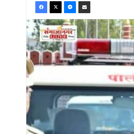
Facebook
X
Messenger
Share via Email
email