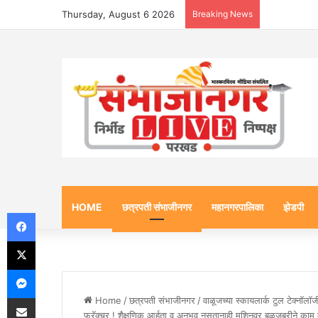
Thursday, August 6 2026
Breaking News
HOME
छत्रपती संभाजीनगर
महानगरपालिका
झेडपी
Facebook
X
Messenger
Share via Email
Home
/
छत्रपती संभाजीनगर
/
वाळूजच्या स्कायलार्क टुल टेक्नॉलॉ
फ्रॅक्चर ! शैक्षणिक आर्हता व अनुभव नसतानाही मशिनवर बळजबरीने काम