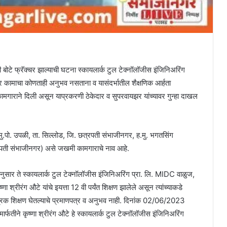
ची बोटे फ्रॅक्चर झाल्याची घटना स्कायलार्क टुल टेक्नॉलॉजीस इंजिनिअरिंग
कामाचा कोणताही अनुभव नसताना व यासंदर्भातील शैक्षणिक आर्हता
मगाराने दिली असून याप्रकरणी ठेकेदार व सुपरवायझर यांच्यावर गुन्हा दाखल
. मु.पो. उपळी, ता. सिल्लोड, जि. छत्रपती संभाजीनगर, ह.मु. भगतसिंग
त्रपती संभाजीनगर) असे जखमी कामगाराचे नाव आहे.
लानुसार ते स्कायलार्क टुल टेक्नॉलॉजीस इंजिनिअरिंग प्रा. लि. MIDC वाळुज,
्रीरंग औटे यांचे इयत्ता 12 वी पर्यंत शिक्षण झालेले असून त्यांच्याकडे
त्रिक शिक्षण घेतल्याचे प्रमाणपत्र व अनुभव नाही. दिनांक 02/06/2023
ार्फतीने कृष्णा श्रीरंग औटे हे स्कायलार्क टुल टेक्नॉलॉजीस इंजिनिअरिंग