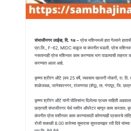
संभाजीनगर लाईव्ह, दि. १७ –
प्रेस मशिनमध्ये हात गेल्याने हाता
प्रा.लि., F-62, MIDC वाळुज या कंपनीत घडली. प्रेस मशिनवर 
नसतानाही प्रेस मशिनवर काम करण्यास भाग पाडल्याची तक्रार का
करण्यात आला आहे.
कृष्णा श्रीरंग औटे (वय 25 वर्षे, व्यवसाय खाजगी नोकरी, रा. ठि
शाळेजवळ, जानेश्वरनगर, रांजणगाव (शेपू), ता. गंगापूर, जि. छ
कृष्णा श्रीरंग औटे यांनी पोलिसांना दिलेल्या प्रथम माहिती अहवा
छत्रपती संभाजीनगर येथे मशीन ऑपरेटर म्हणून काम करतात. कृष्णा श
कंपनीत प्रेस मशीनवर काम करण्यासाठी कोणत्याही प्रकारचे तां
रोजी सकाळी 8.00 वाजेच्या सुमारास सुपरवायझर रवी दिवे यांच्या म
प्रा.लि. येथे गेले.