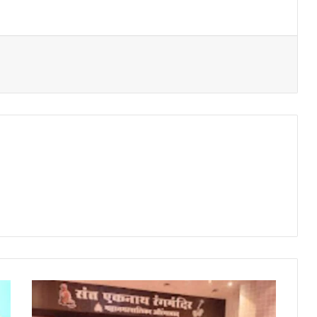
एक
शाम
बशर