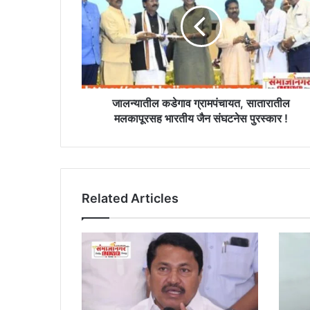
सातारातील
मलकापूरसह
भारतीय
जैन
संघटनेस
पुरस्कार
!
जालन्यातील कडेगाव ग्रामपंचायत, सातारातील
मलकापूरसह भारतीय जैन संघटनेस पुरस्कार !
Related Articles