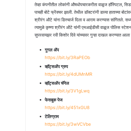
तेव्हा कंपनीतील लोकांनी औषधोपचारकरीता वाळुज हॉस्पिटल, सिडको
पाचही बोटे फ्रेंक्चर झाली. तेथील डॉक्टरांनी डाव्या हाताच्या बोट
श्रीरंग औटे यांना डिस्चार्ज दिला व आराम करण्यास सांगितले. सध्य
त्यामुळे कृष्णा श्रीरंग औटे यांनी एमआईडीसी वाळूज पोलिस स्टेशन
सुपरवायझर रवी किशोर दिवे यांच्यावर गुन्हा दाखल करण्यात आ
गुगल ॲप
https://bit.ly/3RaPEOb
व्हॉट्सॲप ग्रुप
https://bit.ly/4dUMnMR
व्हॉट्सॲप चॅनेल
https://bit.ly/3V1gLwq
फेसबुक पेज
https://bit.ly/451xGU8
टेलिग्राम
https://bit.ly/3wVCVbe