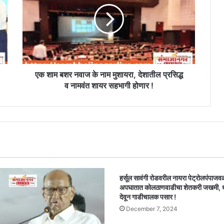
नवाज
के
नाम
मुशायरा,
देशातील
प्रसिद्ध
व
एक शाम बशर नवाज के नाम मुशायरा, देशातील प्रसिद्ध
नामवंत
व नामवंत शायर सहभागी होणार !
शायर
सहभागी
होणार
!
हर्सूल सावंगी रोडवरील नायरा पेट्रोलपंपाजव
अपघातात कोलठाणवाडीचा शेतकरी जखमी,
देवून गाडीचालक पसार !
December 7, 2024