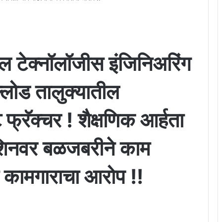
ुल टेक्नॉलॉजीस इंजिनिअरिंग
्लोड तालुक्यातील
 फ्रॅक्चर ! शैक्षणिक आर्हता
शिनवर बळजबरीने काम
 कामगाराचा आरोप !!