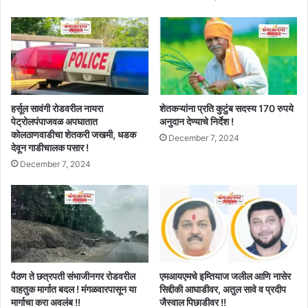
हर्सूल सावंगी रोडवरील नायरा
शेतकऱ्यांना प्रति कुटुंब सदस्य 170 रुपये
पेट्रोलपंपाजवळ अपघातात
अनुदान देण्याचे निर्देश !
कोलठाणवाडीचा शेतकरी जखमी, धडक
December 7, 2024
देवून गाडीचालक पसार !
December 7, 2024
पैठण ते छत्रपती संभाजीनगर रोडवरील
एमआयएमचे इम्तियाज जलील आणि नासेर
वाहतुक मार्गात बदल ! मंगळवारपासून या
सिद्दीकी आघाडीवर, अतुल सावे व प्रदीप
मार्गाचा करा अवलंब !!
जैस्वाल पिछाडीवर !!