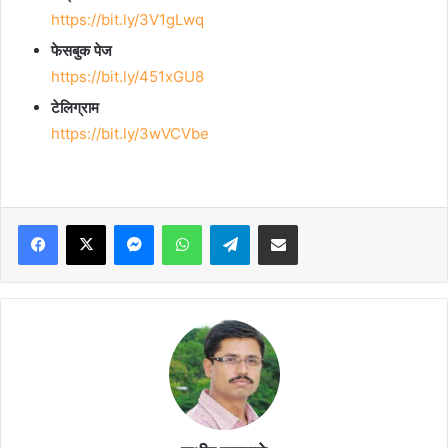
https://bit.ly/3V1gLwq
फेसबुक पेज
https://bit.ly/451xGU8
टेलिग्राम
https://bit.ly/3wVCVbe
Facebook
X
Messenger
WhatsApp
Telegram
Share via Email