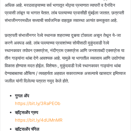
अधिक आहे. मराठवाड्याच्या सर्व भागातून मोठ्या प्रमाणात व्यापारी व दैनंदिन
प्रवासी लांबून या भागात येतात. लांब पल्ल्याच्या प्रवासीही मुंबईला जातात. छत्रपती
संभाजीनगरमधील सध्याची सार्वजनिक वाहतूक व्यवस्था अत्यंत कमकुवत आहे.
छत्रपती संभाजीनगर रेल्वे स्थानक शहराच्या दुसर्‍या टोकाला असून तेथून ये-जा
करणे अवघड आहे. लांब पल्ल्याच्या प्रवाशांच्या सोयीसाठी मुकुंदवाडी रेल्वे
स्थानकावर तपोवन एक्सप्रेस, नंदीग्राम एक्सप्रेस आणि जनशताब्दी एक्सप्रेस या
तीन गाड्यांना थांबा देणे आवश्यक आहे. यामुळे या भागातील व्यवसाय आणि उद्योगांचा
विकास होण्यास मदत होईल. विशेषतः, मुकुंदवाडी रेल्वे स्थानकावर गाड्यांना थांबा
देण्याबाबतचा औचित्य / व्यवहार्यता अहवाल सकारात्मक असल्याचे खासदार इम्तियाज
जलील यांनी दिलेल्या पत्रात नमुद केले होते.
गुगल ॲप
https://bit.ly/3RaPEOb
व्हॉट्सॲप ग्रुप
https://bit.ly/4dUMnMR
व्हॉट्सॲप चॅनेल