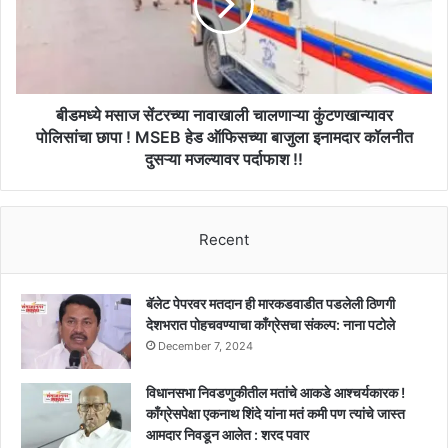
दहशत
चालणाऱ्या
!!
कुंटणखान्यावर
पोलिसांचा
छापा
!
MSEB
बीडमध्ये मसाज सेंटरच्या नावाखाली चालणाऱ्या कुंटणखान्यावर
हेड
पोलिसांचा छापा ! MSEB हेड ऑफिसच्या बाजुला इनामदार कॉलनीत
ऑफिसच्या
दुसऱ्या मजल्यावर पर्दाफाश !!
बाजुला
इनामदार
कॉलनीत
दुसऱ्या
Recent
मजल्यावर
पर्दाफाश
!!
बॅलेट पेपरवर मतदान ही मारकडवाडीत पडलेली ठिणगी
देशभरात पोहचवण्याचा काँग्रेसचा संकल्प: नाना पटोले
December 7, 2024
विधानसभा निवडणुकीतील मतांचे आकडे आश्चर्यकारक !
काँग्रेसपेक्षा एकनाथ शिंदे यांना मतं कमी पण त्यांचे जास्त
आमदार निवडून आलेत : शरद पवार