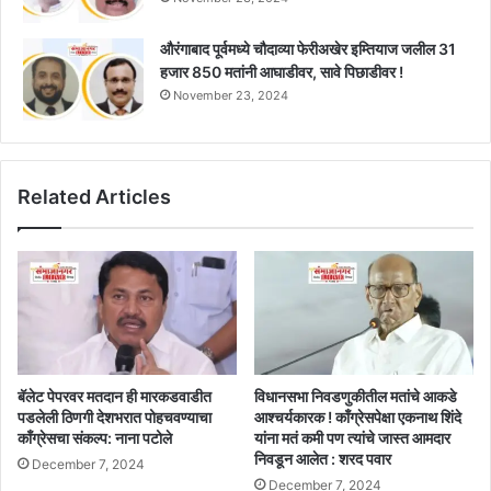
औरंगाबाद पूर्वमध्ये चौदाव्या फेरीअखेर इम्तियाज जलील 31
हजार 850 मतांनी आघाडीवर, सावे पिछाडीवर !
November 23, 2024
Related Articles
बॅलेट पेपरवर मतदान ही मारकडवाडीत
विधानसभा निवडणुकीतील मतांचे आकडे
पडलेली ठिणगी देशभरात पोहचवण्याचा
आश्चर्यकारक ! काँग्रेसपेक्षा एकनाथ शिंदे
काँग्रेसचा संकल्प: नाना पटोले
यांना मतं कमी पण त्यांचे जास्त आमदार
निवडून आलेत : शरद पवार
December 7, 2024
December 7, 2024