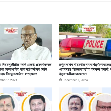
४०
मुलांचा
हॉलेवर
हल्लाबोल,
पोलिसांचे
शांततेचे
आवाहन
!!
ा निवडणुकीतील मतांचे आकडे आश्चर्यकारक
हर्सूल सावंगी रोडवरील नायरा पेट्रोलपंपाजव
पेक्षा एकनाथ शिंदे यांना मतं कमी पण त्यांचे
अपघातात कोलठाणवाडीचा शेतकरी जखमी,
मदार निवडून आलेत : शरद पवार
देवून गाडीचालक पसार !
ber 7, 2024
December 7, 2024