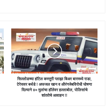
सिल्लोडच्या
हॉटेल
कस्तुरी
प्लाझा
बिअर
बारमध्ये
राडा,
टेरेसवर
बर्थडे
!
सिल्लोडच्या हॉटेल कस्तुरी प्लाझा बिअर बारमध्ये राडा,
अफजल
टेरेसवर बर्थडे ! अफजल खान व औरंगजेबविरोधी घोषणा
खान
दिल्याने ४० मुलांचा हॉलेवर हल्लाबोल, पोलिसांचे
व
शांततेचे आवाहन !!
औरंगजेबविरोधी
घोषणा
दिल्याने