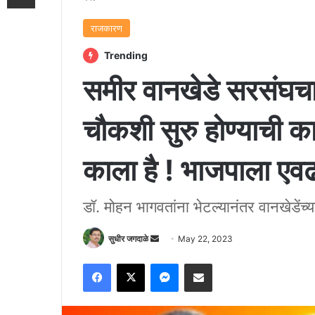
राजकारण
Trending
समीर वानखेडे सरसंघचाल
चौकशी सुरु होण्याची क
काला है ! भाजपाला एव
डॉ. मोहन भागवतांना भेटल्यानंतर वानखेडेंच
Send
सुधीर जगदाळे
May 22, 2023
an
Facebook
X
Messenger
Share via Email
email