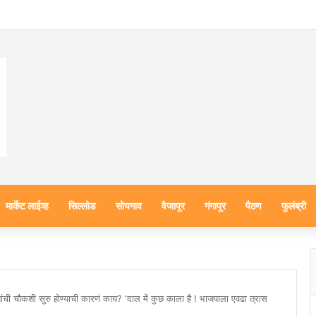
मार्केट लाईव्ह
सिल्लोड
सोयगाव
वैजापूर
गंगापूर
पैठण
फुलंब्री
ांची चौकशी सुरु होण्याची कारणं काय? ‘दाल में कुछ काला है ! भाजपाला एवढा त्रास