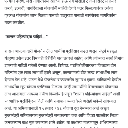
प्रयत्न करणे. जसे नागरिकांचा खोळंबा होऊ नये यासाठी टोकन सिस्टीम तयार
करणे, इत्यादी, नागरिकाला योजनांची माहिती देणारे पत्र मिळाल्यानंतर त्यांना
प्रत्यक्ष योजनांचा लाभ मिळावा यासाठी पाठपुरावा यासाठी स्वयंसेवक नागरिकांना
मदत करतील.
“शासन पहिल्यांदाच पाहिलं….”
शासन आपल्या दारी योजनेसाठी लाभार्थींचा प्रतिसाद वाढत असून संपूर्ण महसूल
यंत्रणा तसेच इतर विभागही हिरीरीने यात उतरले आहेत, आणि त्यांच्यात स्पर्धा निर्माण
झाल्याची माहिती यावेळी देण्यात आली. विशेषत: गडचिरोलीसारख्या जिल्ह्यात दोन
महिन्यांत एक लाख लाभार्थी झाले असून, कल्याणमध्ये दीड लाख लाभार्थींना लाभ
देण्यात येत आहे. पाटण येथे योजनेचा राज्यस्तरीय शुभारंभ झाला. याठिकाणी देखील
लाभार्थींचा खूप चांगला प्रतिसाद मिळाला. काही लाभार्थींनी विनासायास योजनांचा
लाभ आपल्याला आपल्या गावीच मिळतोय हे पाहून “शासन पहिल्यांदाच पाहिलं” अशी
स्वाभाविक प्रतिक्रिया दिली आणि समाधान व्यक्त केले असेही यावेळी सांगण्यात
आले. या अभियानासाठी १५ हजार १४६ योजना दूत नेमण्यात आले असून
मुख्यमंत्री सचिवालयात मुख्यमंत्री जनकल्याण कक्ष आणि जिल्हा पातळीवर जिल्हा
जनकल्याण कक्ष सुरु करण्यात आले आहेत. या कक्षांच्या माध्यमातून अभियानाच्या