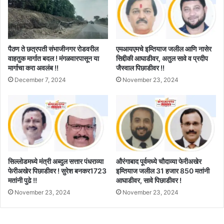
पैठण ते छत्रपती संभाजीनगर रोडवरील
एमआयएमचे इम्तियाज जलील आणि नासेर
वाहतुक मार्गात बदल ! मंगळवारपासून या
सिद्दीकी आघाडीवर, अतुल सावे व प्रदीप
मार्गाचा करा अवलंब !!
जैस्वाल पिछाडीवर !!
December 7, 2024
November 23, 2024
सिल्लोडमध्ये मंत्री अब्दुल सत्तार पंधराव्या
औरंगाबाद पूर्वमध्ये चौदाव्या फेरीअखेर
फेरीअखेर पिछाडीवर ! सुरेश बनकर1723
इम्तियाज जलील 31 हजार 850 मतांनी
मतांनी पुढे !!
आघाडीवर, सावे पिछाडीवर !
November 23, 2024
November 23, 2024