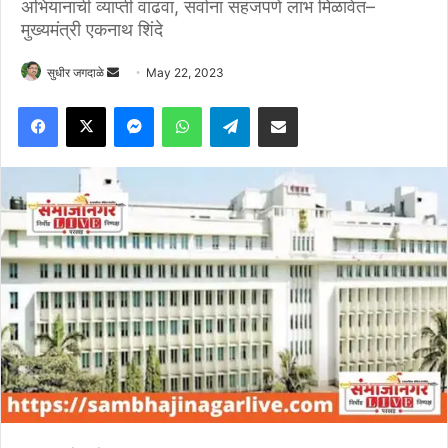
अभियानाची व्याप्ती वाढवा, सर्वाना सहजपणे लाभ मिळावेत–
मुख्यमंत्री एकनाथ शिंदे
Send
सुधीर जगदाळे
May 22, 2023
an
Facebook
X
Messenger
WhatsApp
Telegram
Share via Email
email