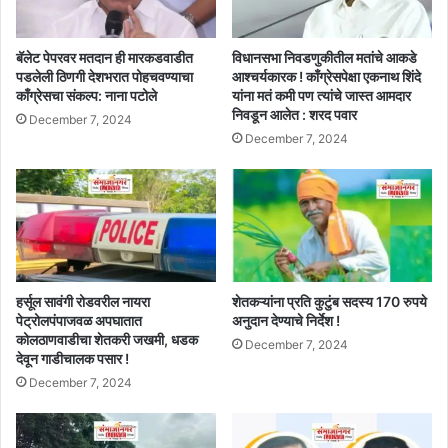
बॅलेट पेपरवर मतदान ही मारकडवाडीत
विधानसभा निवडणुकीतील मतांचे आकडे
पडलेली ठिणगी देशभरात पोहचवण्याचा
आश्चर्यकारक ! काँग्रेसपेक्षा एकनाथ शिंदे
काँग्रेसचा संकल्प: नाना पटोले
यांना मतं कमी पण त्यांचे जास्त आमदार
निवडून आलेत : शरद पवार
December 7, 2024
December 7, 2024
हर्सूल सावंगी रोडवरील नायरा
शेतकऱ्यांना प्रति कुटुंब सदस्य 170 रुपये
पेट्रोलपंपाजवळ अपघातात
अनुदान देण्याचे निर्देश !
कोलठाणवाडीचा शेतकरी जखमी, धडक
December 7, 2024
देवून गाडीचालक पसार !
December 7, 2024