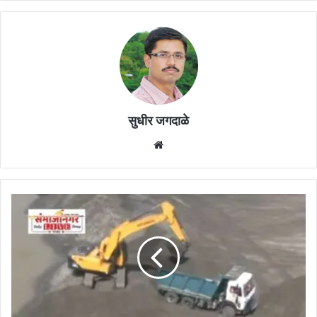
सुधीर जगदाळे
Website
तहसीलदार
एजंटाच्या
माध्यमातून
लाच
घेताना
सापळ्यात
अडकले
!