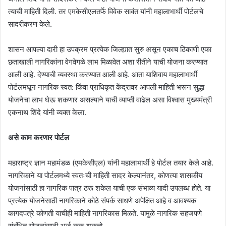
त्याची माहिती दिली. तर एमकेसीएलतर्फे विवेक सावंत यांनी महालाभार्थी पोर्टलचे
सादरीकरण केले.
शासन आपल्या दारी हा उपक्रम प्रत्येक जिल्ह्यात सुरु असून एकाच ठिकाणी एका
छताखाली नागरिकांना वेगवेगळे लाभ मिळावेत अशा रीतीने याची योजना करण्यात
आली आहे. देण्याची व्यवस्था करण्यात आली आहे. आता याशिवाय महालाभार्थी
पोर्टलमधून नागरिक स्वत: किंवा प्राधिकृत केंद्रावर आपली माहिती भरून सुद्धा
योजनेचा लाभ घेऊ शकणार असल्याने याची व्याप्ती वाढेल असा विश्वास मुख्यमंत्री
एकनाथ शिंदे यांनी व्यक्त केला.
असे काम करणार पोर्टल
महाराष्ट्र ज्ञान महामंडळ (एमकेसीएल) यांनी महालाभार्थी हे पोर्टल तयार केले आहे.
नागरिकाने या पोर्टलमध्ये स्वतःची माहिती सादर केल्यानंतर, कोणत्या शासकीय
योजनांसाठी हा नागरिक पात्र ठरू शकेल याची एक संभाव्य यादी उपलब्ध होते. या
प्रत्येक योजनेसाठी नागरिकाने कोठे संपर्क साधणे अपेक्षित आहे व आवश्यक
कागदपत्रे कोणती याचीही माहिती नागरिकास मिळते. यामुळे नागरिक सहजपणे
संबंधित योजनांसाठी अर्ज करू शकतो.