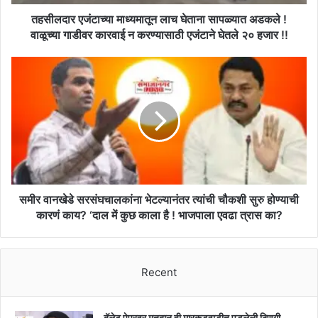
वाळूच्या
गाडीवर
तहसीलदार एजंटाच्या माध्यमातून लाच घेताना सापळ्यात अडकले !
कारवाई
वाळूच्या गाडीवर कारवाई न करण्यासाठी एजंटाने घेतले २० हजार !!
न
करण्यासाठी
समीर
एजंटाने
वानखेडे
घेतले
सरसंघचालकांना
२०
भेटल्यानंतर
हजार
त्यांची
!!
चौकशी
सुरु
होण्याची
कारणं
काय?
समीर वानखेडे सरसंघचालकांना भेटल्यानंतर त्यांची चौकशी सुरु होण्याची
‘दाल
कारणं काय? ‘दाल में कुछ काला है ! भाजपाला एवढा त्रास का?
में
कुछ
काला
Recent
है
!
भाजपाला
एवढा
बॅलेट पेपरवर मतदान ही मारकडवाडीत पडलेली ठिणगी