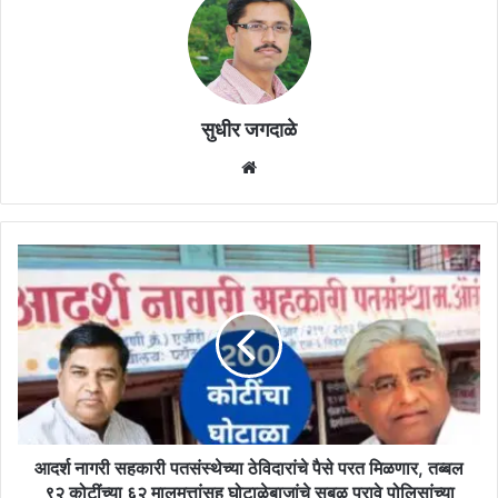
सुधीर जगदाळे
Website
आदर्श
नागरी
सहकारी
पतसंस्थेच्या
ठेविदारांचे
पैसे
परत
मिळणार,
तब्बल
९२
आदर्श नागरी सहकारी पतसंस्थेच्या ठेविदारांचे पैसे परत मिळणार, तब्बल
कोटींच्या
९२ कोटींच्या ६२ मालमत्तांसह घोटाळेबाजांचे सबळ पुरावे पोलिसांच्या