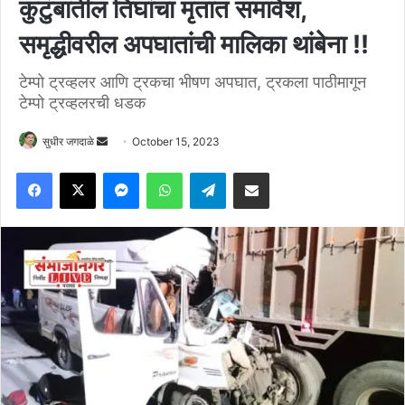
कुटुंबातील तिघांचा मृतात समावेश,
समृद्धीवरील अपघातांची मालिका थांबेना !!
टेम्पो ट्रव्हलर आणि ट्रकचा भीषण अपघात, ट्रकला पाठीमागून
टेम्पो ट्रव्हलरची धडक
Send
सुधीर जगदाळे
October 15, 2023
an
Facebook
X
Messenger
WhatsApp
Telegram
Share via Email
email