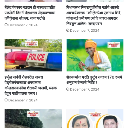
बॅलेट पेपरवर मतदान ही मारकडवाडीत
विधानसभा निवडणुकीतील मतांचे आकडे
पडलेली ठिणगी देशभरात पोहचवण्याचा
आश्चर्यकारक ! काँग्रेसपेक्षा एकनाथ शिंदे
काँग्रेसचा संकल्प: नाना पटोले
यांना मतं कमी पण त्यांचे जास्त आमदार
निवडून आलेत : शरद पवार
December 7, 2024
December 7, 2024
हर्सूल सावंगी रोडवरील नायरा
शेतकऱ्यांना प्रति कुटुंब सदस्य 170 रुपये
पेट्रोलपंपाजवळ अपघातात
अनुदान देण्याचे निर्देश !
कोलठाणवाडीचा शेतकरी जखमी, धडक
December 7, 2024
देवून गाडीचालक पसार !
December 7, 2024