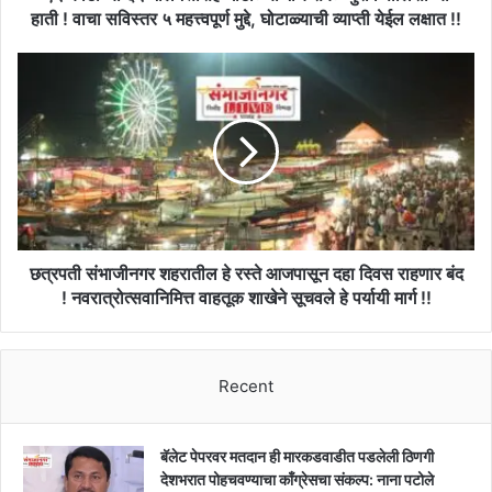
६२
हाती ! वाचा सविस्तर ५ महत्त्वपूर्ण मुद्दे, घोटाळ्याची व्याप्ती येईल लक्षात !!
मालमत्तांसह
घोटाळेबाजांचे
छत्रपती
सबळ
संभाजीनगर
पुरावे
शहरातील
पोलिसांच्या
हे
हाती
रस्ते
!
आजपासून
वाचा
दहा
सविस्तर
दिवस
५
राहणार
महत्त्वपूर्ण
बंद
छत्रपती संभाजीनगर शहरातील हे रस्ते आजपासून दहा दिवस राहणार बंद
मुद्दे,
!
! नवरात्रोत्सवानिमित्त वाहतूक शाखेने सूचवले हे पर्यायी मार्ग !!
घोटाळ्याची
नवरात्रोत्सवानिमित्त
व्याप्ती
वाहतूक
येईल
शाखेने
लक्षात
Recent
सूचवले
!!
हे
पर्यायी
मार्ग
बॅलेट पेपरवर मतदान ही मारकडवाडीत पडलेली ठिणगी
!!
देशभरात पोहचवण्याचा काँग्रेसचा संकल्प: नाना पटोले