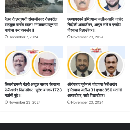
पैठण ते छत्रपती संभाजीनगर रोडवरील
एमआयएमचे इम्तियाज जलील आणि नासेर
वाहतुक मार्गात बदल ! मंगळवारपासून या
सिद्दीकी आघाडीवर, अतुल सावे व प्रदीप
मार्गाचा करा अवलंब !!
जैस्वाल पिछाडीवर !!
December 7, 2024
November 23, 2024
सिल्लोडमध्ये मंत्री अब्दुल सत्तार पंधराव्या
औरंगाबाद पूर्वमध्ये चौदाव्या फेरीअखेर
फेरीअखेर पिछाडीवर ! सुरेश बनकर1723
इम्तियाज जलील 31 हजार 850 मतांनी
मतांनी पुढे !!
आघाडीवर, सावे पिछाडीवर !
November 23, 2024
November 23, 2024