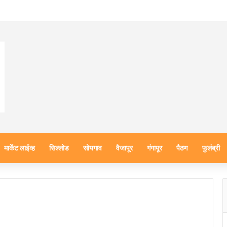
मार्केट लाईव्ह
सिल्लोड
सोयगाव
वैजापूर
गंगापूर
पैठण
फुलंब्री