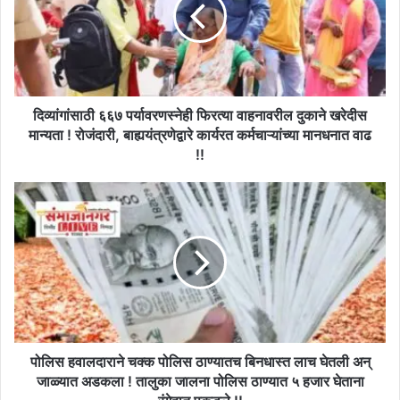
फिरत्या
वाहनावरील
दुकाने
खरेदीस
मान्यता
!
रोजंदारी,
दिव्यांगांसाठी ६६७ पर्यावरणस्नेही फिरत्या वाहनावरील दुकाने खरेदीस
बाह्ययंत्रणेद्वारे
मान्यता ! रोजंदारी, बाह्ययंत्रणेद्वारे कार्यरत कर्मचाऱ्यांच्या मानधनात वाढ
कार्यरत
!!
कर्मचाऱ्यांच्या
मानधनात
पोलिस
वाढ
हवालदाराने
!!
चक्क
पोलिस
ठाण्यातच
बिनधास्त
लाच
घेतली
अन्
जाळ्यात
पोलिस हवालदाराने चक्क पोलिस ठाण्यातच बिनधास्त लाच घेतली अन्
अडकला
जाळ्यात अडकला ! तालुका जालना पोलिस ठाण्यात ५ हजार घेताना
!