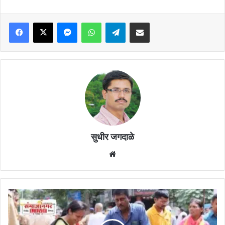
Facebook
X
Messenger
WhatsApp
Telegram
Share via Email
सुधीर जगदाळे
Website
दिव्यांगांसाठी
६६७
पर्यावरणस्नेही