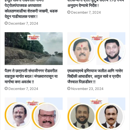
पेट्रोलपंपाजवळ अपघातात
अनुदान देण्याचे निर्देश !
कोलठाणवाडीचा शेतकरी जखमी, धडक
December 7, 2024
देवून गाडीचालक पसार !
December 7, 2024
पैठण ते छत्रपती संभाजीनगर रोडवरील
एमआयएमचे इम्तियाज जलील आणि नासेर
वाहतुक मार्गात बदल ! मंगळवारपासून या
सिद्दीकी आघाडीवर, अतुल सावे व प्रदीप
मार्गाचा करा अवलंब !!
जैस्वाल पिछाडीवर !!
December 7, 2024
November 23, 2024