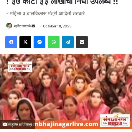
! ३७ कोटी ३३ लाखांचा निधी उपलब्ध !!
- महिला व बालविकास मंत्री आदिती तटकरे
Send
सुधीर जगदाळे
October 18, 2023
an
Facebook
X
Messenger
WhatsApp
Telegram
Share via Email
email
संग्रहित छायाचित्र