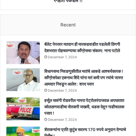
रंगेहात पकडले !!
तालुका
जालना
पोलिस
ठाण्यात
Recent
५
हजार
घेताना
बॅलेट पेपरवर मतदान ही मारकडवाडीत पडलेली ठिणगी
रंगेहात
देशभरात पोहचवण्याचा काँग्रेसचा संकल्प: नाना पटोले
पकडले
December 7, 2024
!!
विधानसभा निवडणुकीतील मतांचे आकडे आश्चर्यकारक !
काँग्रेसपेक्षा एकनाथ शिंदे यांना मतं कमी पण त्यांचे जास्त
आमदार निवडून आलेत : शरद पवार
December 7, 2024
हर्सूल सावंगी रोडवरील नायरा पेट्रोलपंपाजवळ अपघातात
कोलठाणवाडीचा शेतकरी जखमी, धडक देवून गाडीचालक
पसार !
December 7, 2024
शेतकऱ्यांना प्रति कुटुंब सदस्य 170 रुपये अनुदान देण्याचे
निर्देश !