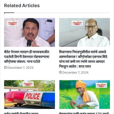
Related Articles
बॅलेट पेपरवर मतदान ही मारकडवाडीत
विधानसभा निवडणुकीतील मतांचे आकडे
पडलेली ठिणगी देशभरात पोहचवण्याचा
आश्चर्यकारक ! काँग्रेसपेक्षा एकनाथ शिंदे
काँग्रेसचा संकल्प: नाना पटोले
यांना मतं कमी पण त्यांचे जास्त आमदार
निवडून आलेत : शरद पवार
December 7, 2024
December 7, 2024
हर्सूल सावंगी रोडवरील नायरा
शेतकऱ्यांना प्रति कुटुंब सदस्य 170 रुपये