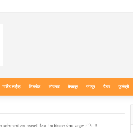
मार्केट लाईव्ह
सिल्लोड
सोयगाव
वैजापूर
गंगापूर
पैठण
फुलंब्री
कर्मचाऱ्यांची उद्या महत्त्वाची बैठक ! या विषयावर घेणार आयुक्त मीटिंग !!