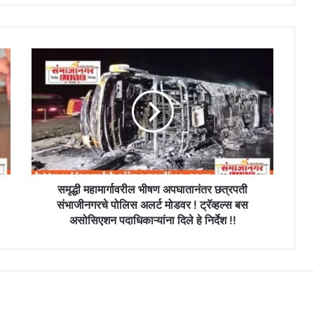
समृद्धी
महामार्गावरील
भीषण
अपघातानंतर
छत्रपती
संभाजीनगरचे
पोलिस
अलर्ट
मोडवर
!
समृद्धी महामार्गावरील भीषण अपघातानंतर छत्रपती
ट्रॅव्हल्स
संभाजीनगरचे पोलिस अलर्ट मोडवर ! ट्रॅव्हल्स बस
बस
असोसिएशन पदाधिकाऱ्यांना दिले हे निर्देश !!
असोसिएशन
पदाधिकाऱ्यांना
दिले
हे
निर्देश
!!