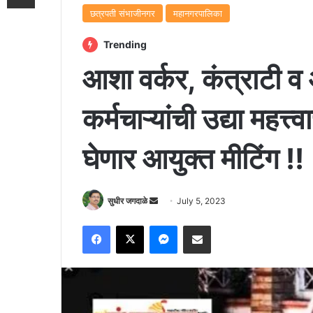
छत्रपती संभाजीनगर
महानगरपालिका
Trending
आशा वर्कर, कंत्राटी व
कर्मचाऱ्यांची उद्या महत्
घेणार आयुक्त मीटिंग !!
Send
सुधीर जगदाळे
July 5, 2023
an
Facebook
X
Messenger
Share via Email
email