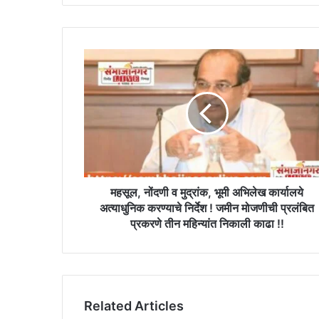
महसूल,
नोंदणी
व
मुद्रांक,
भूमी
अभिलेख
कार्यालये
अत्याधुनिक
करण्याचे
निर्देश
महसूल, नोंदणी व मुद्रांक, भूमी अभिलेख कार्यालये
!
अत्याधुनिक करण्याचे निर्देश ! जमीन मोजणीची प्रलंबित
जमीन
प्रकरणे तीन महिन्यांत निकाली काढा !!
मोजणीची
प्रलंबित
प्रकरणे
तीन
महिन्यांत
Related Articles
निकाली