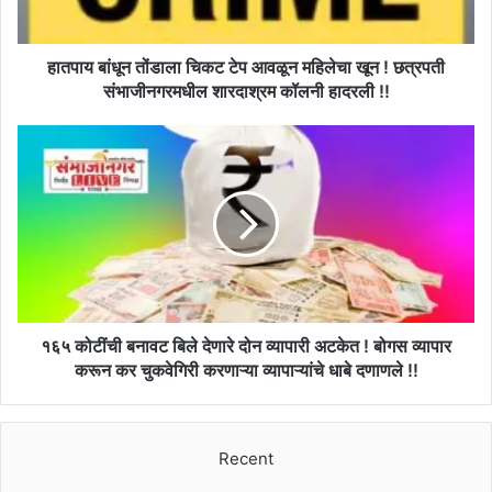
खून
!
छत्रपती
हातपाय बांधून तोंडाला चिकट टेप आवळून महिलेचा खून ! छत्रपती
संभाजीनगरमधील
संभाजीनगरमधील शारदाश्रम कॉलनी हादरली !!
शारदाश्रम
कॉलनी
१६५
हादरली
कोटींची
!!
बनावट
बिले
देणारे
दोन
व्यापारी
अटकेत
!
बोगस
१६५ कोटींची बनावट बिले देणारे दोन व्यापारी अटकेत ! बोगस व्यापार
व्यापार
करून कर चुकवेगिरी करणाऱ्या व्यापाऱ्यांचे धाबे दणाणले !!
करून
कर
चुकवेगिरी
Recent
करणाऱ्या
व्यापाऱ्यांचे