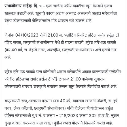
संभाजीनगर लाईव्ह, दि. ५ –
एका चाळीस वर्षीय व्यक्तीचा खून केल्याने एकच
खळबळ उडाली आहे. खूनाचे कारण अद्याप अस्पष्ट असल्याने अज्ञात मारेकर्याला
बेड्या ठोकण्यासाठी पोलिसांसमोर मोठे आव्हान उभे ठाकले आहे.
दिनांक 04/10/2023 रोजी 21.00 वा. फ्लोटिंग स्पिरिट हॉटेल समोर हर्सूल टी
पॉइंट जवळ, छत्रपती संभाजीनगर येथे ही घटना घडली. सुरेश हरिभाऊ जावळे
(वय 40 वर्ष, रा. देहाडे नगर, अंबरहील, छत्रपती संभाजीनगर) असे मृताचे नाव
आहे.
सुरेश हरिभाऊ जावळे यास कोणीतरी अज्ञात मारेकर्याने अज्ञात कारणासाठी फ्लोटींग
स्पीरीट हॉटेलच्या समोर हर्सूल टी पॉईन्टजवळ 21.00 वाजेच्या सुमारास
कोणत्यातरी धारदार शस्त्राने मारहाण करून खून केल्याचे फिर्यादीत म्हटले आहे.
याप्रकरणी राजू आसाराम प्रधान (वय 40 वर्ष, व्यवसाय खाजगी नोकरी, रा. हर्ष
नगर, लेबर कॉलनी, छत्रपती संभाजीनगर) यांनी दिलेल्या फिर्यादीवरून हर्सूल
पोलिस स्टेशनमध्ये गु.र.नं. व कलम – 218/2023 कलम 302 भा.द.वि. नुसार
गुन्हा दाखल करण्यात आला असून पुढील तपास पोउपनि खिल्लारे करीत आहे.