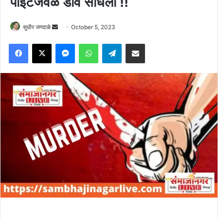
पॉईंटजवळ डाव साधला !!
Send
सुधीर जगदाळे
October 5, 2023
an
Facebook
X
Messenger
WhatsApp
Telegram
Share via Email
email