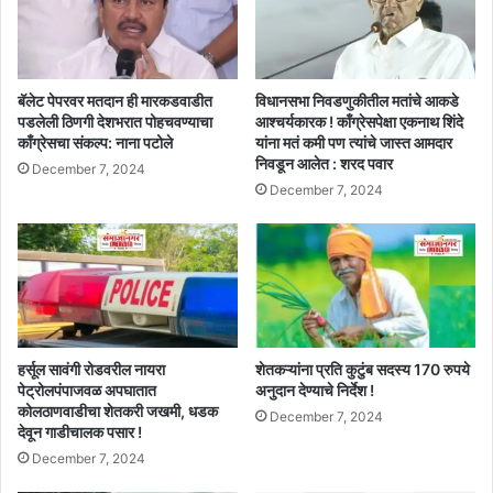
बॅलेट पेपरवर मतदान ही मारकडवाडीत
विधानसभा निवडणुकीतील मतांचे आकडे
पडलेली ठिणगी देशभरात पोहचवण्याचा
आश्चर्यकारक ! काँग्रेसपेक्षा एकनाथ शिंदे
काँग्रेसचा संकल्प: नाना पटोले
यांना मतं कमी पण त्यांचे जास्त आमदार
निवडून आलेत : शरद पवार
December 7, 2024
December 7, 2024
हर्सूल सावंगी रोडवरील नायरा
शेतकऱ्यांना प्रति कुटुंब सदस्य 170 रुपये
पेट्रोलपंपाजवळ अपघातात
अनुदान देण्याचे निर्देश !
कोलठाणवाडीचा शेतकरी जखमी, धडक
December 7, 2024
देवून गाडीचालक पसार !
December 7, 2024