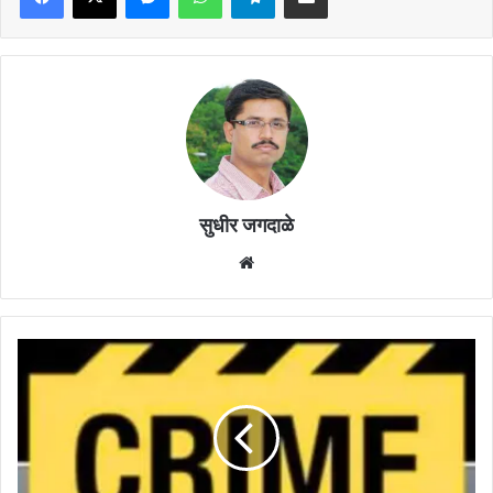
सुधीर जगदाळे
Website
हातपाय
बांधून
तोंडाला
चिकट
टेप
आवळून
महिलेचा