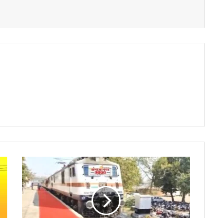
सचखंड
एक्सप्रेस
7
मार्चला
मार्ग
बदलून