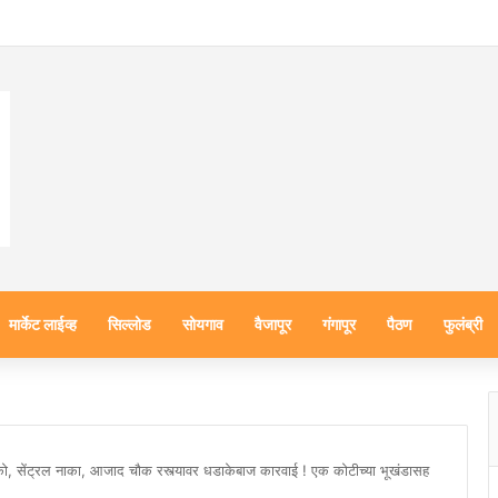
मार्केट लाईव्ह
सिल्लोड
सोयगाव
वैजापूर
गंगापूर
पैठण
फुलंब्री
ो, सेंट्रल नाका, आजाद चौक रस्त्यावर धडाकेबाज कारवाई ! एक कोटीच्या भूखंडासह