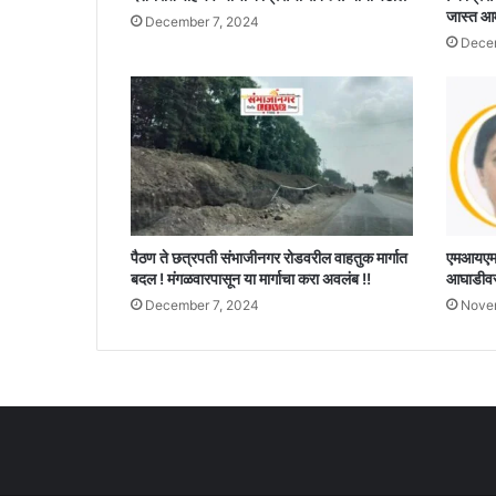
जास्त आ
December 7, 2024
Decem
पैठण ते छत्रपती संभाजीनगर रोडवरील वाहतुक मार्गात
एमआयएमचे
बदल ! मंगळवारपासून या मार्गाचा करा अवलंब !!
आघाडीवर,
December 7, 2024
Nove