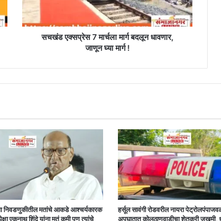
धावणार,
जाणून
घ्या
मार्ग
सचखंड एक्सप्रेस 7 मार्चला मार्ग बदलून धावणार,
!
जाणून घ्या मार्ग !
ा निवडणुकीतील मतांचे आकडे आश्चर्यकारक
हर्सूल सावंगी रोडवरील नायरा पेट्रोलपंपाजव
पेक्षा एकनाथ शिंदे यांना मतं कमी पण त्यांचे
अपघातात कोलठाणवाडीचा शेतकरी जखमी,