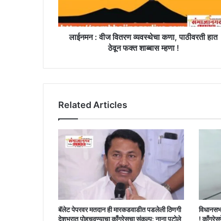
पाठीवरती
हात
ठेवून
फक्त
लाईनमन : वीज वितरण व्यवस्थेचा कणा, पाठीवरती हात
शाब्बास
ठेवून फक्त शाब्बास म्हणा !
म्हणा
!
Related Articles
बॅलेट पेपरवर मतदान ही मारकडवाडीत पडलेली ठिणगी
विधानसभ
देशभरात पोहचवण्याचा काँग्रेसचा संकल्प: नाना पटोले
! काँग्रेस