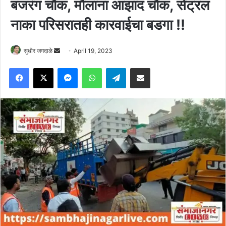
बजरंग चौक, मौलाना आझाद चौक, सेंट्रल
नाका परिसरातही कारवाईचा बडगा !!
Send
सुधीर जगदाळे
April 19, 2023
an
Facebook
X
Messenger
WhatsApp
Telegram
Share via Email
email