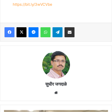
https://bit.ly/3wVCVbe
Facebook
X
Messenger
WhatsApp
Telegram
Share via Email
सुधीर जगदाळे
Website