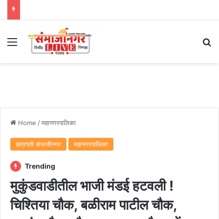
Menu
Se
Home
/
महानगरपालिका
छत्रपती संभाजीनगर
महानगरपालिका
Trending
मुकुंडवाडीतील भाजी मंडई हटवली !
चिश्तिया चौक, बळीराम पाटील चौक,