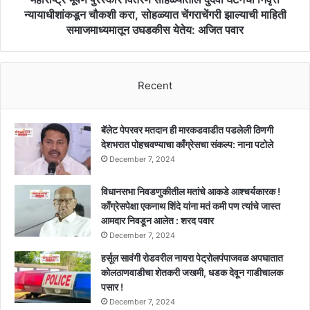
करा,
न्यायाधीशांकडून चौकशी करा, सोहळ्यात चेंगराचेंगरी झाल्याची माहिती
सोहळ्यात
समाजमाध्यमातून उघडकीस येतेय: अजित पवार
चेंगराचेंगरी
झाल्याची
माहिती
समाजमाध्यमातून
Recent
उघडकीस
येतेय:
अजित
बॅलेट पेपरवर मतदान ही मारकडवाडीत पडलेली ठिणगी
पवार
देशभरात पोहचवण्याचा काँग्रेसचा संकल्प: नाना पटोले
December 7, 2024
विधानसभा निवडणुकीतील मतांचे आकडे आश्चर्यकारक !
काँग्रेसपेक्षा एकनाथ शिंदे यांना मतं कमी पण त्यांचे जास्त
आमदार निवडून आलेत : शरद पवार
December 7, 2024
हर्सूल सावंगी रोडवरील नायरा पेट्रोलपंपाजवळ अपघातात
कोलठाणवाडीचा शेतकरी जखमी, धडक देवून गाडीचालक
पसार !
December 7, 2024