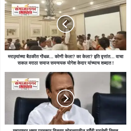
मराठ्यांच्या
बैठकीत
गोंधळ...
कोणी
केला?
का
केला?
इति
वृत्तांत...
वाचा
मराठ्यांच्या बैठकीत गोंधळ... कोणी केला? का केला? इति वृत्तांत... वाचा
सकल
सकल मराठा समाज समन्वयक योगेश केदार यांच्याच शब्दात !
मराठा
समाज
महाराष्ट्र
समन्वयक
भूषण
योगेश
पुरस्कार
केदार
वितरण
यांच्याच
सोहळ्यातील
शब्दात
दुर्दैवी
!
घटनेची
निवृत्त
न्यायाधीशांकडून
चौकशी
महाराष्ट्र भूषण पुरस्कार वितरण सोहळ्यातील दुर्दैवी घटनेची निवृत्त