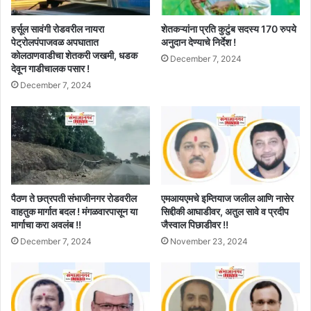
हर्सूल सावंगी रोडवरील नायरा
शेतकऱ्यांना प्रति कुटुंब सदस्य 170 रुपये
पेट्रोलपंपाजवळ अपघातात
अनुदान देण्याचे निर्देश !
कोलठाणवाडीचा शेतकरी जखमी, धडक
December 7, 2024
देवून गाडीचालक पसार !
December 7, 2024
पैठण ते छत्रपती संभाजीनगर रोडवरील
एमआयएमचे इम्तियाज जलील आणि नासेर
वाहतुक मार्गात बदल ! मंगळवारपासून या
सिद्दीकी आघाडीवर, अतुल सावे व प्रदीप
मार्गाचा करा अवलंब !!
जैस्वाल पिछाडीवर !!
December 7, 2024
November 23, 2024