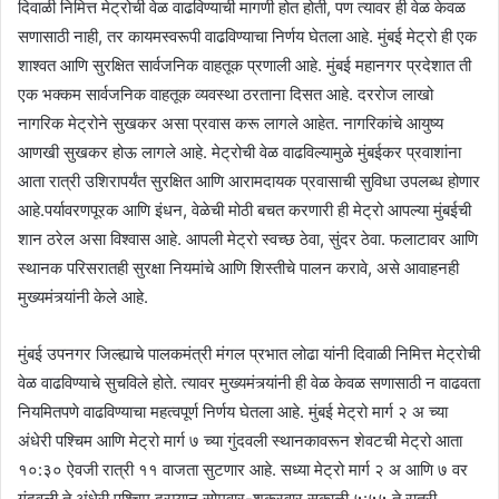
दिवाळी निमित्त मेट्रोची वेळ वाढविण्याची मागणी होत होती, पण त्यावर ही वेळ केवळ
सणासाठी नाही, तर कायमस्वरूपी वाढविण्याचा निर्णय घेतला आहे. मुंबई मेट्रो ही एक
शाश्वत आणि सुरक्षित सार्वजनिक वाहतूक प्रणाली आहे. मुंबई महानगर प्रदेशात ती
एक भक्कम सार्वजनिक वाहतूक व्यवस्था ठरताना दिसत आहे. दररोज लाखो
नागरिक मेट्रोने सुखकर असा प्रवास करू लागले आहेत. नागरिकांचे आयुष्य
आणखी सुखकर होऊ लागले आहे. मेट्रोची वेळ वाढविल्यामुळे मुंबईकर प्रवाशांना
आता रात्री उशिरापर्यंत सुरक्षित आणि आरामदायक प्रवासाची सुविधा उपलब्ध होणार
आहे.पर्यावरणपूरक आणि इंधन, वेळेची मोठी बचत करणारी ही मेट्रो आपल्या मुंबईची
शान ठरेल असा विश्वास आहे. आपली मेट्रो स्वच्छ ठेवा, सुंदर ठेवा. फलाटावर आणि
स्थानक परिसरातही सुरक्षा नियमांचे आणि शिस्तीचे पालन करावे, असे आवाहनही
मुख्यमंत्र्यांनी केले आहे.
मुंबई उपनगर जिल्ह्याचे पालकमंत्री मंगल प्रभात लोढा यांनी दिवाळी निमित्त मेट्रोची
वेळ वाढविण्याचे सुचविले होते. त्यावर मुख्यमंत्र्यांनी ही वेळ केवळ सणासाठी न वाढवता
नियमितपणे वाढविण्याचा महत्वपूर्ण निर्णय घेतला आहे. मुंबई मेट्रो मार्ग २ अ च्या
अंधेरी पश्चिम आणि मेट्रो मार्ग ७ च्या गुंदवली स्थानकावरून शेवटची मेट्रो आता
१०:३० ऐवजी रात्री ११ वाजता सुटणार आहे. सध्या मेट्रो मार्ग २ अ आणि ७ वर
गुंदवली ते अंधेरी पश्चिम दरम्यान सोमवार-शुक्रवार सकाळी ५:५५ ते रात्री