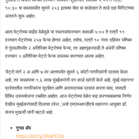
१०:३० या कालावधीत सुमारे २५३ इतक्या सेवा या साडेसात ते साडे दहा मिनिटांच्या
अंतराने सुरू आहेत.
आता मेट्रोच्या वाढीव वेळेमुळे या स्थानकांदरम्यान सकाळी ५:५५ ते रात्री ११
दरम्यान मेट्रोच्या २५७ फेऱ्या होणार आहेत. तसेच, रात्री १० नंतर दहिसर पश्चिम
ते गुंदवलीपर्यंत २ अतिरिक्त मेट्रोच्या फेऱ्या, तर डहाणूकरवाडी ते अंधेरी पश्चिम
दरम्यान २ अतिरिक्त मेट्रो फेऱ्या उपलब्ध करण्यात आल्या आहेत.
‘मेट्रो मार्ग २ अ आणि ७ वर आत्तापर्यंत सुमारे ६ कोटी नागरिकांनी प्रवास केला
आहे. तर जवळपास १.६ लाख मुंबईकरांनी वन कार्ड खरेदी केले आहे. मुंबई महानगर
प्रदेशातील नागरिकांना सुरक्षित आणि आरामदायक प्रवास करता यावा, यासाठी
विविध उपाययोजना राबवित आहोत. आज मेट्रोच्या वेळेत वाढ करण्याबाबतचा निर्णय
देखील मुंबईकरांसाठी दिलासा ठरेल ,’असे एमएमआरडीएचे महानगर आयुक्त डॉ.
संजय मुखर्जी यांनी म्हटले आहे.
गुगल ॲप
https://bit.ly/3RaPEOb