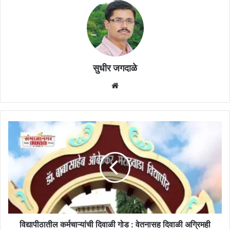
सुधीर जगदाळे
Website
विद्यापीठातील
कर्मचाऱ्यांची
दिवाळी
गोड
:
वेतनासह
दिवाळी
अग्रिमही
बॅंकेत
जमा
विद्यापीठातील कर्मचाऱ्यांची दिवाळी गोड : वेतनासह दिवाळी अग्रिमही