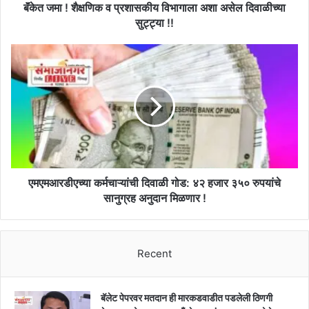
!
बॅंकेत जमा ! शैक्षणिक व प्रशासकीय विभागाला अशा असेल दिवाळीच्या
शैक्षणिक
सुट्ट्या !!
व
प्रशासकीय
एमएमआरडीएच्या
विभागाला
कर्मचाऱ्यांची
अशा
दिवाळी
असेल
गोड:
दिवाळीच्या
४२
सुट्ट्या
हजार
!!
३५०
रुपयांचे
सानुग्रह
अनुदान
एमएमआरडीएच्या कर्मचाऱ्यांची दिवाळी गोड: ४२ हजार ३५० रुपयांचे
मिळणार
सानुग्रह अनुदान मिळणार !
!
Recent
बॅलेट पेपरवर मतदान ही मारकडवाडीत पडलेली ठिणगी