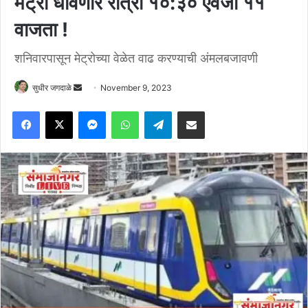
मेट्रो धावणार रात्री १०:३० ऐवजी ११
वाजता !
शनिवारपासून मेट्रोच्या वेळेत वाढ करण्याची अंमलबजावणी
Send
सुधीर जगदाळे
November 9, 2023
an
Facebook
X
Messenger
WhatsApp
Telegram
Share via Email
email