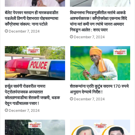
बॅलेट पेपरवर मतदान ही मारकडवाडीत
विधानसभा निवडणुकीतील मतांचे आकडे
पडलेली ठिणगी देशभरात पोहचवण्याचा
आश्चर्यकारक ! काँग्रेसपेक्षा एकनाथ शिंदे
काँग्रेसचा संकल्प: नाना पटोले
यांना मतं कमी पण त्यांचे जास्त आमदार
निवडून आलेत : शरद पवार
December 7, 2024
December 7, 2024
हर्सूल सावंगी रोडवरील नायरा
शेतकऱ्यांना प्रति कुटुंब सदस्य 170 रुपये
पेट्रोलपंपाजवळ अपघातात
अनुदान देण्याचे निर्देश !
कोलठाणवाडीचा शेतकरी जखमी, धडक
December 7, 2024
देवून गाडीचालक पसार !
December 7, 2024