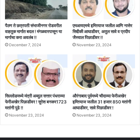
पैठण ते छत्रपती संभाजीनगर रोडवरील
एमआयएमचे इम्तियाज जलील आणि नासेर
वाहतुक मार्गात बदल ! मंगळवारपासून या
सिद्दीकी आघाडीवर, अतुल सावे व प्रदीप
मार्गाचा करा अवलंब !!
जैस्वाल पिछाडीवर !!
December 7, 2024
November 23, 2024
सिल्लोडमध्ये मंत्री अब्दुल सत्तार पंधराव्या
औरंगाबाद पूर्वमध्ये चौदाव्या फेरीअखेर
फेरीअखेर पिछाडीवर ! सुरेश बनकर1723
इम्तियाज जलील 31 हजार 850 मतांनी
मतांनी पुढे !!
आघाडीवर, सावे पिछाडीवर !
November 23, 2024
November 23, 2024