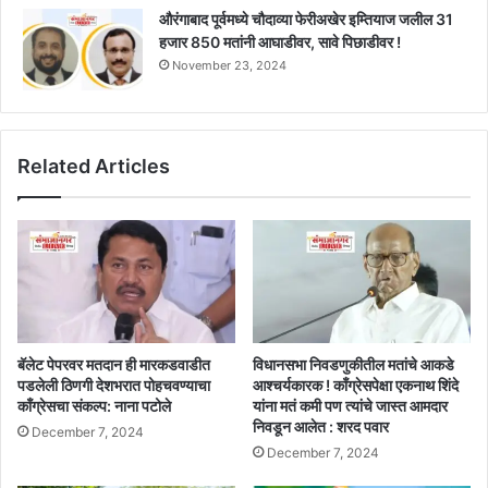
औरंगाबाद पूर्वमध्ये चौदाव्या फेरीअखेर इम्तियाज जलील 31
हजार 850 मतांनी आघाडीवर, सावे पिछाडीवर !
November 23, 2024
Related Articles
बॅलेट पेपरवर मतदान ही मारकडवाडीत
विधानसभा निवडणुकीतील मतांचे आकडे
पडलेली ठिणगी देशभरात पोहचवण्याचा
आश्चर्यकारक ! काँग्रेसपेक्षा एकनाथ शिंदे
काँग्रेसचा संकल्प: नाना पटोले
यांना मतं कमी पण त्यांचे जास्त आमदार
निवडून आलेत : शरद पवार
December 7, 2024
December 7, 2024