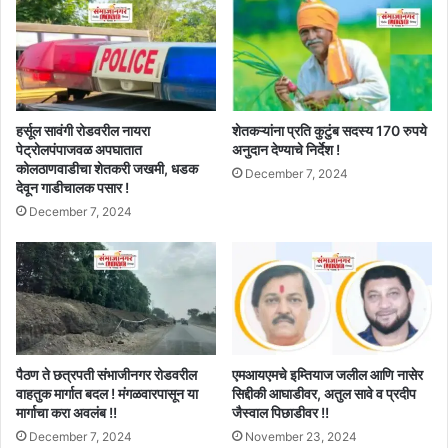
हर्सूल सावंगी रोडवरील नायरा
शेतकऱ्यांना प्रति कुटुंब सदस्य 170 रुपये
पेट्रोलपंपाजवळ अपघातात
अनुदान देण्याचे निर्देश !
कोलठाणवाडीचा शेतकरी जखमी, धडक
December 7, 2024
देवून गाडीचालक पसार !
December 7, 2024
पैठण ते छत्रपती संभाजीनगर रोडवरील
एमआयएमचे इम्तियाज जलील आणि नासेर
वाहतुक मार्गात बदल ! मंगळवारपासून या
सिद्दीकी आघाडीवर, अतुल सावे व प्रदीप
मार्गाचा करा अवलंब !!
जैस्वाल पिछाडीवर !!
December 7, 2024
November 23, 2024