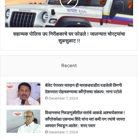
घर
पोलिसांच्या
फोडले
गळाला
!
!!
जालन्यात
चोरट्यांचा
सुळसुळाट
सहाय्यक पोलिस उप निरीक्षकाचे घर फोडले ! जालन्यात चोरट्यांचा
!!
सुळसुळाट !!
Recent
बॅलेट पेपरवर मतदान ही मारकडवाडीत पडलेली ठिणगी
देशभरात पोहचवण्याचा काँग्रेसचा संकल्प: नाना पटोले
December 7, 2024
विधानसभा निवडणुकीतील मतांचे आकडे आश्चर्यकारक !
काँग्रेसपेक्षा एकनाथ शिंदे यांना मतं कमी पण त्यांचे जास्त
आमदार निवडून आलेत : शरद पवार
December 7, 2024