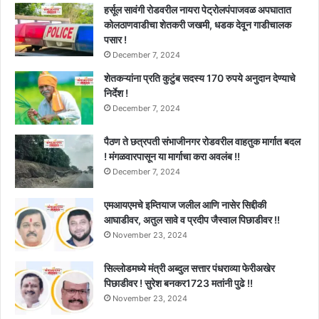
हर्सूल सावंगी रोडवरील नायरा पेट्रोलपंपाजवळ अपघातात
कोलठाणवाडीचा शेतकरी जखमी, धडक देवून गाडीचालक
पसार !
December 7, 2024
शेतकऱ्यांना प्रति कुटुंब सदस्य 170 रुपये अनुदान देण्याचे
निर्देश !
December 7, 2024
पैठण ते छत्रपती संभाजीनगर रोडवरील वाहतुक मार्गात बदल
! मंगळवारपासून या मार्गाचा करा अवलंब !!
December 7, 2024
एमआयएमचे इम्तियाज जलील आणि नासेर सिद्दीकी
आघाडीवर, अतुल सावे व प्रदीप जैस्वाल पिछाडीवर !!
November 23, 2024
सिल्लोडमध्ये मंत्री अब्दुल सत्तार पंधराव्या फेरीअखेर
पिछाडीवर ! सुरेश बनकर1723 मतांनी पुढे !!
November 23, 2024