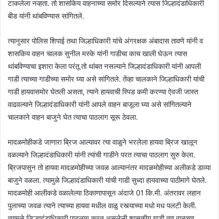
टाकलेला नव्हता. तो शासकिय वाहनाच्या समोर दिसल्याने त्यास जिल्हादंडाधिकारी
बीड यांनी थांबविण्यास सांगितले.
त्यानुसार पोलिस शिपाई तथा जिल्हाधिकारी यांचे अंगरक्षक अंबादास तावणे यांनी व
शासकिय वाहन चालक सुनील मस्के यांनी गाडीचा काच खाली घेऊन त्यास
थांबविण्याचा इशारा केला परंतू तो थांबत नसल्याने जिल्हादंडाधिकारी यांनी आपली
गाडी त्याच्या गाडीच्या समोर घ्या असे सांगितले. तेंव्हा चालकाने जिल्हाधिकारी यांची
गाडी हायवासमोर घेतली असता, त्याने हायवाची स्पिड कमी करण्या ऐवजी जास्त
वाढवल्याने जिल्हादंडाधिकारी यांनी आपले वाहन बाजूला घ्या असे सांगितल्याने
चालकाने वाहन बाजुने घेत त्याचा पाठलाग सूरू ठेवला.
मादळमोहीकडे जाणारा ब्रिज आल्यावर त्या वाळुने भरलेला हायवा ब्रिज खालून
वळल्याने जिल्हादंडाधिकारी यांनी त्यांची गाडीने परत त्याचा पाठलाग सुरु केला.
ब्रिजपासुन तो हायवा मादळमोहीच्या जवळ आल्यानंतर मादळमोहीच्या अलीकडे डाव्या
बाजुने वळला. त्यामुळे जिल्हादंडाधिकारी यांची गाडी सुध्दा हायवाच्या पाठीमागे घेतले.
मादळमोही आलीकडे वळालेल्या ठिकाणापासून अंदाजे 01 कि.मी. अंतरावर लहान
पुलाच्या जवळ त्याने त्याच्या हायवा मधील वाळु रस्त्याच्या मधो मध पलटी केली.
त्यामुळे जिल्हादंडाधिकारी पाठलाग करत असलेली शासकीय गाडी त्या वाळुच्या