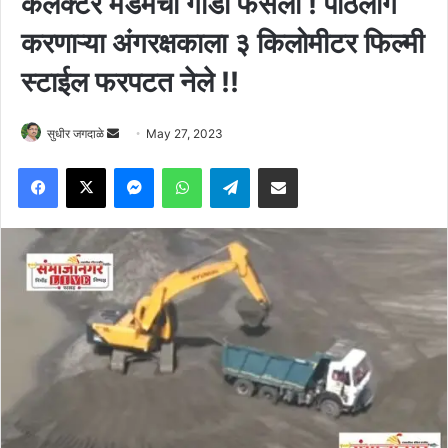
कलेक्टर मॅडमची गाडी फसली ! पाठलाग
करणाऱ्या अंगरक्षकाला ३ किलोमीटर फिल्मी
स्टाईल फरपटत नेले !!
Send
सुधीर जगदाळे
May 27, 2023
an
Facebook
X
Messenger
WhatsApp
Telegram
Share via Email
email