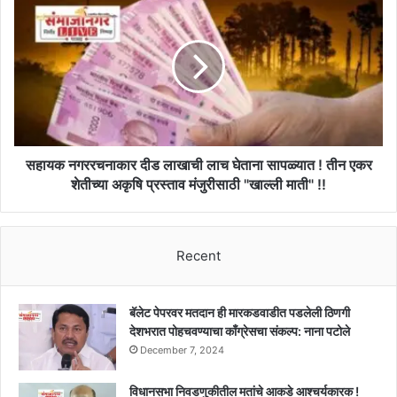
करण्याचे
नगररचनाकार
आदेश
दीड
!
लाखाची
लाच
घेताना
सापळ्यात
!
तीन
एकर
सहायक नगररचनाकार दीड लाखाची लाच घेताना सापळ्यात ! तीन एकर
शेतीच्या
शेतीच्या अकृषि प्रस्ताव मंजुरीसाठी "खाल्ली माती" !!
अकृषि
प्रस्ताव
मंजुरीसाठी
Recent
"खाल्ली
माती"
!!
बॅलेट पेपरवर मतदान ही मारकडवाडीत पडलेली ठिणगी
देशभरात पोहचवण्याचा काँग्रेसचा संकल्प: नाना पटोले
December 7, 2024
विधानसभा निवडणुकीतील मतांचे आकडे आश्चर्यकारक !