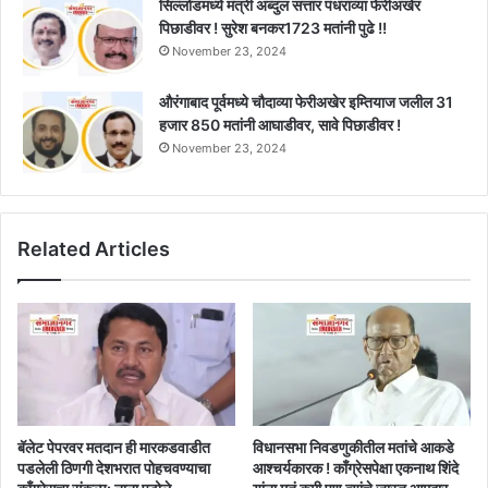
सिल्लोडमध्ये मंत्री अब्दुल सत्तार पंधराव्या फेरीअखेर
पिछाडीवर ! सुरेश बनकर1723 मतांनी पुढे !!
November 23, 2024
औरंगाबाद पूर्वमध्ये चौदाव्या फेरीअखेर इम्तियाज जलील 31
हजार 850 मतांनी आघाडीवर, सावे पिछाडीवर !
November 23, 2024
Related Articles
बॅलेट पेपरवर मतदान ही मारकडवाडीत
विधानसभा निवडणुकीतील मतांचे आकडे
पडलेली ठिणगी देशभरात पोहचवण्याचा
आश्चर्यकारक ! काँग्रेसपेक्षा एकनाथ शिंदे