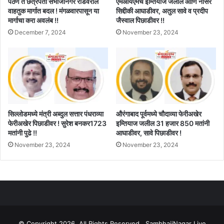
पैठण ते छत्रपती संभाजीनगर रोडवरील
एमआयएमचे इम्तियाज जलील आणि नासेर
वाहतुक मार्गात बदल ! मंगळवारपासून या
सिद्दीकी आघाडीवर, अतुल सावे व प्रदीप
मार्गाचा करा अवलंब !!
जैस्वाल पिछाडीवर !!
December 7, 2024
November 23, 2024
सिल्लोडमध्ये मंत्री अब्दुल सत्तार पंधराव्या
औरंगाबाद पूर्वमध्ये चौदाव्या फेरीअखेर
फेरीअखेर पिछाडीवर ! सुरेश बनकर1723
इम्तियाज जलील 31 हजार 850 मतांनी
मतांनी पुढे !!
आघाडीवर, सावे पिछाडीवर !
November 23, 2024
November 23, 2024
© Copyright 2026, All Rights Reserved . SambhajiNagar Live