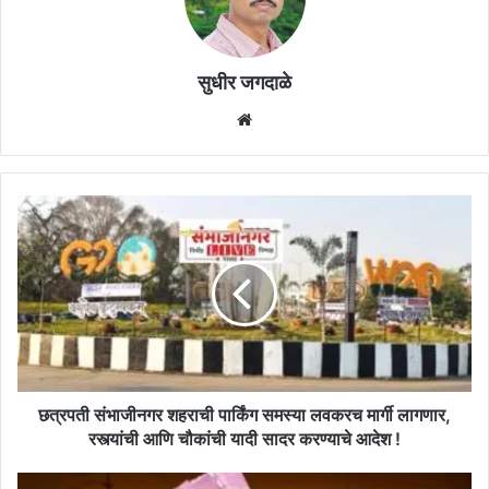
सुधीर जगदाळे
Website
छत्रपती
संभाजीनगर
शहराची
पार्किंग
समस्या
लवकरच
मार्गी
लागणार,
रस्त्यांची
आणि
छत्रपती संभाजीनगर शहराची पार्किंग समस्या लवकरच मार्गी लागणार,
चौकांची
रस्त्यांची आणि चौकांची यादी सादर करण्याचे आदेश !
यादी
सादर
सहायक