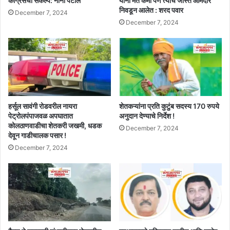
काँग्रेसचा संकल्प: नाना पटोले
यांना मतं कमी पण त्यांचे जास्त आमदार
निवडून आलेत : शरद पवार
December 7, 2024
December 7, 2024
हर्सूल सावंगी रोडवरील नायरा
शेतकऱ्यांना प्रति कुटुंब सदस्य 170 रुपये
पेट्रोलपंपाजवळ अपघातात
अनुदान देण्याचे निर्देश !
कोलठाणवाडीचा शेतकरी जखमी, धडक
December 7, 2024
देवून गाडीचालक पसार !
December 7, 2024