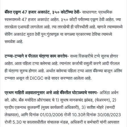
बॅंकेत एकूण 47 हजार अकाउंट, ३५० कोटींच्या ठेवी-
साधारणत: प्राथमिक
स्वरूपामध्ये 47 हजार अकाउंट आहेत. ३५० कोटी पर्यंतच्या एकूण ठेवी आहेत. ज्या
तारखेला एआयडी लागलेला आहे. त्या तारखेची ही परिस्थीती आहे. म्हणजे त्याच्यामध्ये
सेविंग अकाउंट मुदत ठेवी पुन:गुंतवणूक या सगळ्या प्रकारच्या ठेविचा त्यामध्ये
समावेश आहे.
टप्प्या-टप्याने व पॅरलल यंत्रणा काम करतेय-
सध्या रिकव्हरीचे टप्पे सुरुच होणार
आहेत. आता पहिला टप्पा क्लेमचा आहे. त्यानंतर कर्जाची वसुली करणे आदी पॅरलल
ही यंत्रणा सुरुच होणार आहे. अर्थात क्लेमचा पहिला टप्पा आता बॅंकेच्या बाजून अंतिम
टप्प्यात असून तो DICGC कडे सादर करण्यात आलेला आहे.
प्रथम माहिती अहवालानुसार असे आहे बॅंकेतील घोटाळ्याचे स्वरुप-
अजिंठा अर्बन
को. ऑप. बँक मर्यादित औरंगाबाद चे 1) सुभाष मानकचंद झांबड, (चेअरमन), 2)
प्रदीप एकनाथ कुलकर्णी (मुख्य कार्यकारी अधिकारी), 3) सतीश मोहरे (सनदी
लेखापाल), आणि दिनांक 01/03/2006 रोजी 10.30ते दिनांक 30/08/2023
रोजी 5.30 या कालावधीतील संचालक मंडळ, अधिकरी व कर्मचारी यांनी आपसात