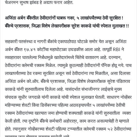
चेअरमन सुभाष झांबड हे अद्याप फरार आहेत.
अजिंठा अर्बन बँकेतील ठेवीदारांनों घाबरू नका, ५ लाखांपर्यंतच्या ठेवी सुरक्षित !
बँकेचे प्रशासक, जिल्हा विशेष लेखापरीक्षक सुरेश काकडे यांची स्पेशल मुलाखत !!
सहकारी पतसंस्था व नागरी बॅंकांचे एकापाठोपाठ घोटाळे समोर येत असून अजिंठा
अर्बन बॅंकेत ९७.४१ कोटींचा महाघोटाळा उघडकीस आला आहे. तत्पूर्वी RBI ने
व्यवहारावर घातलेल्या निर्बंधामुळे खातेदारांमध्ये चिंतेचे वातावरण आहे. दरम्यान,
ठेवीदारांना क्लेमची रक्कम मिळेल. त्यामुळे कुठल्याही ठेवीदारांनी पॅनिक होवू नये. पाच
लाखापर्यंतच्या ठेव रकमा सुरक्षित असून सर्व ठेवीदारांना त्या मिळतील, असा दिलासा
अजिंठा अर्बन को.ऑप. बँकेचे प्रशासक, जिल्हा विशेष लेखापरीक्षक सुरेश पंडितराव
काकडे यांनी सुरुवातीलाच दिलेला आहे. यासंदर्भात संभाजीनगर लाईव्हचे मुख्य
संपादक सुधीर जगदाळे यांनी काकडे यांची स्पेशल मुलाखत घेतली. साधारण नोव्हेंबर
महिन्याच्या शेवटी किंवा डिसेंबरच्या पहिल्या आठवड्यापर्यंत ५ लाखांपर्यंच्या ठेवीची
रक्कम ठेवीदारांच्या खात्यात जमा होण्याची शक्यताही काकडे यांनी सुरुवातीला व्यक्त
केली होती. त्या दृष्टीने बॅंकेचे कर्मचारी अहोरात्र, काम करत असल्याचेही ते म्हणाले
होते. त्यानुसार नोव्हेंबरच्या शेवटी पहिल्या टप्प्यातील क्लेमची रक्कम ५२ ठेवीदारांच्या
खात्यात जमा होण्यास सुरुवात झालेली आहे.