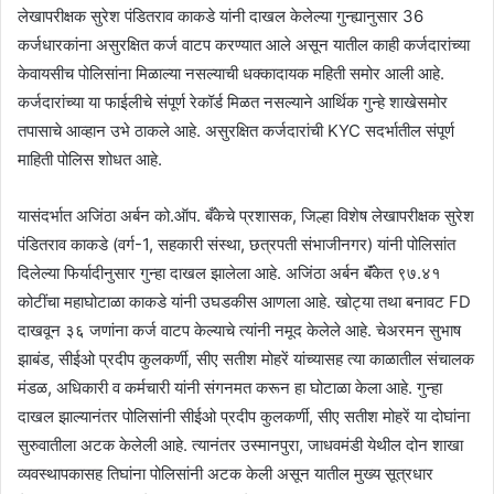
लेखापरीक्षक सुरेश पंडितराव काकडे यांनी दाखल केलेल्या गुन्ह्यानुसार 36
कर्जधारकांना असुरक्षित कर्ज वाटप करण्यात आले असून यातील काही कर्जदारांच्या
केवायसीच पोलिसांना मिळाल्या नसल्याची धक्कादायक महिती समोर आली आहे.
कर्जदारांच्या या फाईलीचे संपूर्ण रेकॉर्ड मिळत नसल्याने आर्थिक गुन्हे शाखेसमोर
तपासाचे आव्हान उभे ठाकले आहे. असुरक्षित कर्जदारांची KYC सदर्भातील संपूर्ण
माहिती पोलिस शोधत आहे.
यासंदर्भात अजिंठा अर्बन को.ऑप. बँकेचे प्रशासक, जिल्हा विशेष लेखापरीक्षक सुरेश
पंडितराव काकडे (वर्ग-1, सहकारी संस्था, छत्रपती संभाजीनगर) यांनी पोलिसांत
दिलेल्या फिर्यादीनुसार गुन्हा दाखल झालेला आहे. अजिंठा अर्बन बॅंकेत ९७.४१
कोटींचा महाघोटाळा काकडे यांनी उघडकीस आणला आहे. खोट्या तथा बनावट FD
दाखवून ३६ जणांना कर्ज वाटप केल्याचे त्यांनी नमूद केलेले आहे. चेअरमन सुभाष
झाबंड, सीईओ प्रदीप कुलकर्णी, सीए सतीश मोहरें यांच्यासह त्या काळातील संचालक
मंडळ, अधिकारी व कर्मचारी यांनी संगनमत करून हा घोटाळा केला आहे. गुन्हा
दाखल झाल्यानंतर पोलिसांनी सीईओ प्रदीप कुलकर्णी, सीए सतीश मोहरें या दोघांना
सुरुवातीला अटक केलेली आहे. त्यानंतर उस्मानपुरा, जाधवमंडी येथील दोन शाखा
व्यवस्थापकासह तिघांना पोलिसांनी अटक केली असून यातील मुख्य सूत्रधार