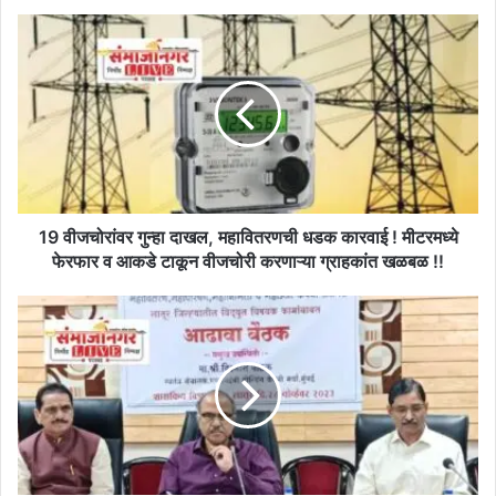
19
वीजचोरांवर
गुन्हा
दाखल,
महा‍वितरणची
धडक
कारवाई
!
मीटरमध्ये
फेरफार
19 वीजचोरांवर गुन्हा दाखल, महा‍वितरणची धडक कारवाई ! मीटरमध्ये
व
फेरफार व आकडे टाकून वीजचोरी करणाऱ्या ग्राहकांत खळबळ !!
आकडे
टाकून
शेतीचा
वीजचोरी
वीज
करणाऱ्या
पुरवठा
ग्राहकांत
करणारा
खळबळ
ट्रान्सफॉर्मर
!!
जळाल्यास
तातडीने
दुरुस्त
ट्रान्सफॉर्मर