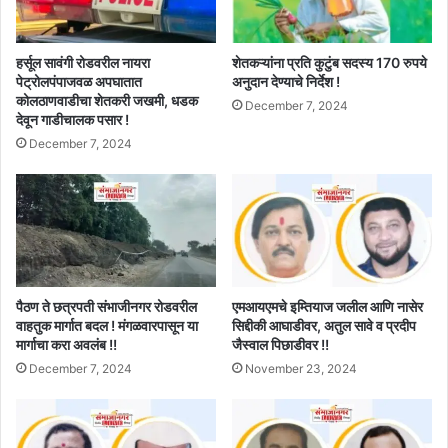
हर्सूल सावंगी रोडवरील नायरा
शेतकऱ्यांना प्रति कुटुंब सदस्य 170 रुपये
पेट्रोलपंपाजवळ अपघातात
अनुदान देण्याचे निर्देश !
कोलठाणवाडीचा शेतकरी जखमी, धडक
December 7, 2024
देवून गाडीचालक पसार !
December 7, 2024
पैठण ते छत्रपती संभाजीनगर रोडवरील
एमआयएमचे इम्तियाज जलील आणि नासेर
वाहतुक मार्गात बदल ! मंगळवारपासून या
सिद्दीकी आघाडीवर, अतुल सावे व प्रदीप
मार्गाचा करा अवलंब !!
जैस्वाल पिछाडीवर !!
December 7, 2024
November 23, 2024