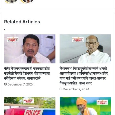
Related Articles
बॅलेट पेपरवर मतदान ही मारकडवाडीत
विधानसभा निवडणुकीतील मतांचे आकडे
पडलेली ठिणगी देशभरात पोहचवण्याचा
आश्चर्यकारक ! काँग्रेसपेक्षा एकनाथ शिंदे
काँग्रेसचा संकल्प: नाना पटोले
यांना मतं कमी पण त्यांचे जास्त आमदार
निवडून आलेत : शरद पवार
December 7, 2024
December 7, 2024