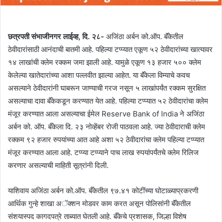
छत्रपती संभाजीनगर लाईव्ह, दि. २८-
अजिंठा अर्बन को.ऑप. बॅंकेतील
ठेवीदारांसाठी आनंदाची बातमी आहे. पहिल्या टप्प्यात एकूण ५२ ठेवीदारांच्या खात्यावर
१४ लाखांची क्लेम रक्कम जमा झाली आहे. यामुळे एकूण १३ हजार ५०० क्लेम
केलेल्या खातेदारांच्या आशा पल्लवीत झाल्या आहेत. या बॅंकेला विम्याचे कवच
असल्याने ठेवीदारांनी घाबरून जाण्याची गरज नसून ५ लाखांपर्यंत रक्कम सुरक्षित
असल्याचा दावा बॅंकेकडून करण्यात येत आहे. पहिल्या टप्प्यात ५२ ठेवीदारांचा क्लेम
मंजूर करण्यात आला असल्याचा ईमेल Reserve Bank of India ने अजिंठा
अर्बन को. ऑप. बँकेला दि. २३ नोव्हेंबर रोजी पाठवला आहे. ज्या ठेवीदाराची क्लेम
रक्कम ९२ हजार रुपयांच्या आत आहे अशा ५२ ठेवीदारांचा क्लेम पहिल्या टप्प्यात
मंजूर करण्यात आला आहे. टप्प्या टप्प्याने पाच लाख रुपयांपर्यंतचे क्लेम रिलिज
करणार असल्याची माहिती सूत्रांनी दिली.
याशिवाय अजिंठा अर्बन को.ऑप. बँकेतील ९७.४१ कोटींच्या घोटाळ्याप्रकरणी
आर्थिक गुन्हे शाखा अॅक्शन मोडवर काम करत असून पोलिसांनी बॅंकेतील
संशयास्पद कागदपत्रे ताब्यात घेतली आहे. बँकेचे प्रशासक, जिल्हा विशेष