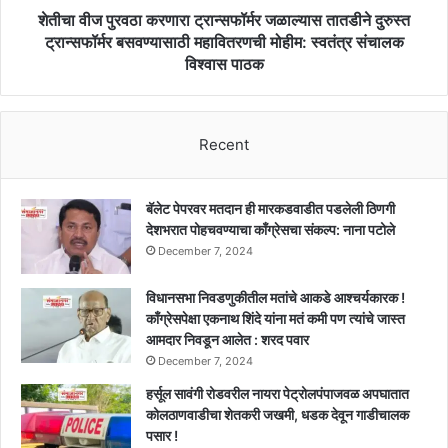
बसवण्यासाठी
शेतीचा वीज पुरवठा करणारा ट्रान्सफॉर्मर जळाल्यास तातडीने दुरुस्त
महावितरणची
ट्रान्सफॉर्मर बसवण्यासाठी महावितरणची मोहीम: स्वतंत्र संचालक
मोहीम:
विश्वास पाठक
स्वतंत्र
संचालक
विश्वास
पाठक
Recent
बॅलेट पेपरवर मतदान ही मारकडवाडीत पडलेली ठिणगी
देशभरात पोहचवण्याचा काँग्रेसचा संकल्प: नाना पटोले
December 7, 2024
विधानसभा निवडणुकीतील मतांचे आकडे आश्चर्यकारक !
काँग्रेसपेक्षा एकनाथ शिंदे यांना मतं कमी पण त्यांचे जास्त
आमदार निवडून आलेत : शरद पवार
December 7, 2024
हर्सूल सावंगी रोडवरील नायरा पेट्रोलपंपाजवळ अपघातात
कोलठाणवाडीचा शेतकरी जखमी, धडक देवून गाडीचालक
पसार !