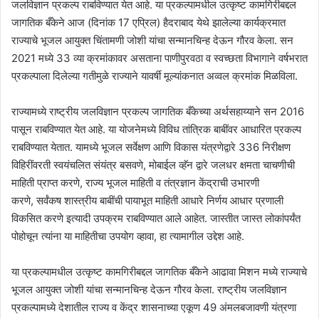
जलविज्ञान प्रकल्प राबविण्यात येत आहे. या प्रकल्पामधील उत्कृष्ट कामगिरीबद्दल
जागतिक बँकेने आज (दिनांक 17 एप्रिल) हैदराबाद येथे झालेल्या कार्यक्रमात
राज्याचे भूजल आयुक्त चिंतामणी जोशी यांचा सन्मानचिन्ह देऊन गौरव केला. सन
2021 मध्ये 33 व्या क्रमांकावर असताना पाणीपुरवठा व स्वच्छता विभागाने वर्षभरात
प्रकल्पाला दिलेल्या गतीमुळे राज्याने यावर्षी मूल्यांकनात अव्वल क्रमांक मिळविला.
राज्यामध्ये राष्ट्रीय जलविज्ञान प्रकल्प जागतिक बँकेच्या अर्थसहाय्याने सन 2016
पासून राबविण्यात येत आहे. या योजनेमध्ये विविध तांत्रिक बाबींवर आधारित प्रकल्प
राबविण्यात येतात. यामध्ये भूजल सर्वेक्षण आणि विकास यंत्रणेद्वारे 336 निरीक्षण
विहिरींवरती स्वयंचलित संयंत्र बसवणे
,
मोबाईल व्हॅन द्वारे जलधर क्षमता चाचणीची
माहिती प्राप्त करणे
,
राज्य भूजल माहिती व तंत्रज्ञान केंद्राची उभारणी
करणे
,
सर्वंकष शास्त्रीय बाबींची पायाभूत माहिती आधारे निर्णय आधार प्रणाली
विकसित करणे इत्यादी उपक्रम राबविण्यात आले आहेत. जास्तीत जास्त लोकांपर्यंत
पोहोचून त्यांना या माहितीचा उपयोग व्हावा
,
हा त्यामागील उद्देश आहे.
या प्रकल्पामधील उत्कृष्ट कामगिरीबद्दल जागतिक बँकेने आढावा मिशन मध्ये राज्याचे
भूजल आयुक्त जोशी यांचा सन्मानचिन्ह देऊन गौरव केला.
राष्ट्रीय जलविज्ञान
प्रकल्पामध्ये देशातील राज्य व केंद्र शासनाच्या एकूण 49
अंमलबजावणी यंत्रणा