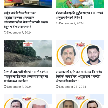
हर्सूल सावंगी रोडवरील नायरा
शेतकऱ्यांना प्रति कुटुंब सदस्य 170 रुपये
पेट्रोलपंपाजवळ अपघातात
अनुदान देण्याचे निर्देश !
कोलठाणवाडीचा शेतकरी जखमी, धडक
December 7, 2024
देवून गाडीचालक पसार !
December 7, 2024
पैठण ते छत्रपती संभाजीनगर रोडवरील
एमआयएमचे इम्तियाज जलील आणि नासेर
वाहतुक मार्गात बदल ! मंगळवारपासून या
सिद्दीकी आघाडीवर, अतुल सावे व प्रदीप
मार्गाचा करा अवलंब !!
जैस्वाल पिछाडीवर !!
December 7, 2024
November 23, 2024