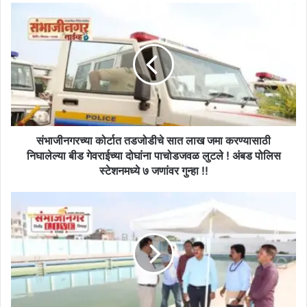
संभाजीनगरच्या
कोर्टात
तडजोडीचे
सात
लाख
जमा
करण्यासाठी
निघालेल्या
बीड
गेवराईच्या
संभाजीनगरच्या कोर्टात तडजोडीचे सात लाख जमा करण्यासाठी
दोघांना
निघालेल्या बीड गेवराईच्या दोघांना पाचोडजवळ लुटले ! अंबड पोलिस
पाचोडजवळ
स्टेशनमध्ये ७ जणांवर गुन्हा !!
लुटले
!
आला
अंबड
उन्हाळा,
पोलिस
स्वीमिंग
स्टेशनमध्ये
पूलमध्ये
७
पोहायला
जणांवर
चला:
गुन्हा
विद्यापीठातील
!!
’जलतरण