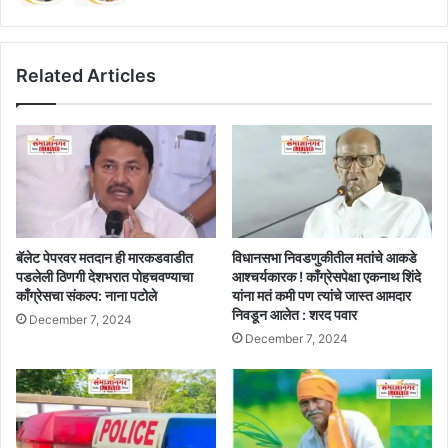
Related Articles
बॅलेट पेपरवर मतदान ही मारकडवाडीत
विधानसभा निवडणुकीतील मतांचे आकडे
पडलेली ठिणगी देशभरात पोहचवण्याचा
आश्चर्यकारक ! काँग्रेसपेक्षा एकनाथ शिंदे
काँग्रेसचा संकल्प: नाना पटोले
यांना मतं कमी पण त्यांचे जास्त आमदार
निवडून आलेत : शरद पवार
December 7, 2024
December 7, 2024