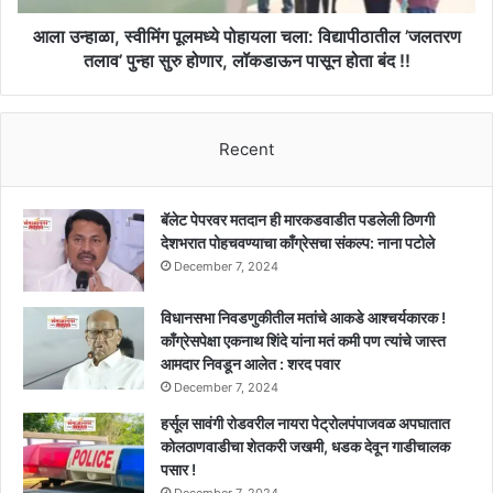
तलाव’
पुन्हा
आला उन्हाळा, स्वीमिंग पूलमध्ये पोहायला चला: विद्यापीठातील ’जलतरण
सुरु
तलाव’ पुन्हा सुरु होणार, लॉकडाऊन पासून होता बंद !!
होणार,
लॉकडाऊन
पासून
Recent
होता
बंद
!!
बॅलेट पेपरवर मतदान ही मारकडवाडीत पडलेली ठिणगी
देशभरात पोहचवण्याचा काँग्रेसचा संकल्प: नाना पटोले
December 7, 2024
विधानसभा निवडणुकीतील मतांचे आकडे आश्चर्यकारक !
काँग्रेसपेक्षा एकनाथ शिंदे यांना मतं कमी पण त्यांचे जास्त
आमदार निवडून आलेत : शरद पवार
December 7, 2024
हर्सूल सावंगी रोडवरील नायरा पेट्रोलपंपाजवळ अपघातात
कोलठाणवाडीचा शेतकरी जखमी, धडक देवून गाडीचालक
पसार !