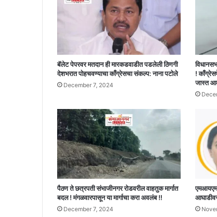
बॅलेट पेपरवर मतदान ही मारकडवाडीत पडलेली ठिणगी
विधानसभ
देशभरात पोहचवण्याचा काँग्रेसचा संकल्प: नाना पटोले
! काँग्रेस
जास्त आ
December 7, 2024
Decem
पैठण ते छत्रपती संभाजीनगर रोडवरील वाहतुक मार्गात
एमआयएमचे
बदल ! मंगळवारपासून या मार्गाचा करा अवलंब !!
आघाडीवर,
December 7, 2024
Nove