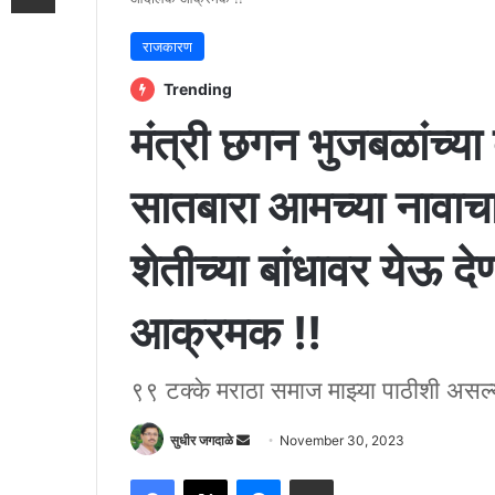
राजकारण
Trending
मंत्री छगन भुजबळांच्या 
सातबारा आमच्या नावाचा
शेतीच्या बांधावर येऊ द
आक्रमक !!
९९ टक्के मराठा समाज माझ्या पाठीशी असल्य
Send
सुधीर जगदाळे
November 30, 2023
an
Facebook
X
Messenger
Share via Email
email