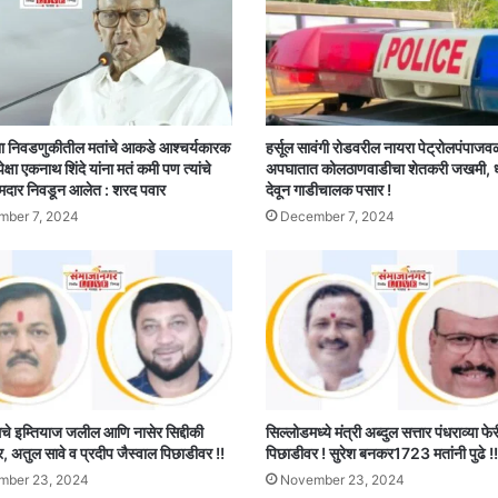
ा निवडणुकीतील मतांचे आकडे आश्चर्यकारक
हर्सूल सावंगी रोडवरील नायरा पेट्रोलपंपाजव
पेक्षा एकनाथ शिंदे यांना मतं कमी पण त्यांचे
अपघातात कोलठाणवाडीचा शेतकरी जखमी,
मदार निवडून आलेत : शरद पवार
देवून गाडीचालक पसार !
ber 7, 2024
December 7, 2024
 इम्तियाज जलील आणि नासेर सिद्दीकी
सिल्लोडमध्ये मंत्री अब्दुल सत्तार पंधराव्या फ
 अतुल सावे व प्रदीप जैस्वाल पिछाडीवर !!
पिछाडीवर ! सुरेश बनकर1723 मतांनी पुढे !!
mber 23, 2024
November 23, 2024