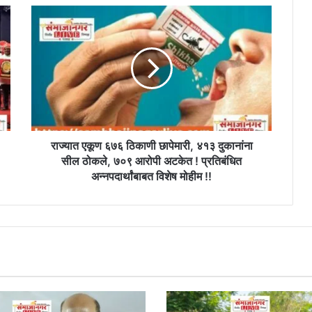
राज्यात
एकूण
६७६
ठिकाणी
छापेमारी,
४१३
दुकानांना
सील
ठोकले,
७०९
राज्यात एकूण ६७६ ठिकाणी छापेमारी, ४१३ दुकानांना
आरोपी
सील ठोकले, ७०९ आरोपी अटकेत ! प्रतिबंधित
अटकेत
अन्नपदार्थांबाबत विशेष मोहीम !!
!
प्रतिबंधित
अन्नपदार्थांबाबत
विशेष
मोहीम
!!