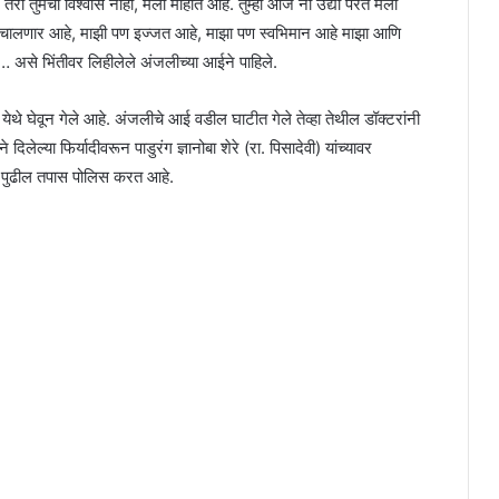
तरी तुमचा विश्वास नाही, मला माहीत आहे. तुम्ही आज ना उद्या परत मला
ालणार आहे, माझी पण इज्जत आहे, माझा पण स्वभिमान आहे माझा आणि
से भिंतीवर लिहीलेले अंजलीच्या आईने पाहिले.
े घेवून गेले आहे. अंजलीचे आई वडील घाटीत गेले तेव्हा तेथील डॉक्टरांनी
िलेल्या फिर्यादीवरून पाडुरंग ज्ञानोबा शेरे (रा. पिसादेवी) यांच्यावर
 पुढील तपास पोलिस करत आहे.