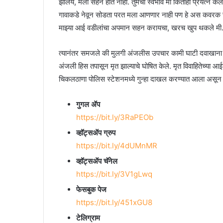
झालय, मला सहन होत नाही. तुमचा स्वभाव मी कितीही प्रयत्न केले 
गावाकडे नेवून सोडता परत मला आणणार नाही पण हे अस कवरक च
माझ्या आई वडीलांचा अपमान सहन करायचा, खरच खुप थकले मी… अ
त्यानंतर समजले की मुलगी अंजलीस उपचार कामी घाटी दवाखाना येथ
अंजली हिस तपासून मृत झाल्याचे घोषित केले. मृत विवाहितेच्या आईने द
चिकलठाणा पोलिस स्टेशनमध्ये गुन्हा दाखल करण्यात आला असून
गुगल ॲप
https://bit.ly/3RaPEOb
व्हॉट्सॲप ग्रुप
https://bit.ly/4dUMnMR
व्हॉट्सॲप चॅनेल
https://bit.ly/3V1gLwq
फेसबुक पेज
https://bit.ly/451xGU8
टेलिग्राम