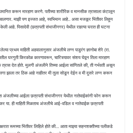
 अपमानित करून मारहाण करणे. पतीच्या शारीरिक व मानसीक त्रासाला कंटालून
ालणार. माझी पण इज्जत आहे, स्वभिमान आहे.. असा मजकूर भिंतीवर लिहून
खल केली आहे. पिसादेवी (छत्रपती संभाजीनगर) येथील राहत्या घरात ही घटना
िलेल्या प्रथम माहिती अहवालानुसार अंजलीचे लग्न पाडुरंग ज्ञानोबा शेरे (रा.
ा घरातील घरगुती किरकोळ कारणावरून, चारित्र्यावर संशय घेवून तिला मारहाण
क त्रास देत होते. मुलगी अंजलीने तिच्या आईला सांगितले की, ती गर्भवती असून
 मुलगा झाला तर ठिक आहे नाहीतर मी तुला सोडून देईन व मी दुसरे लग्न करून
ास अंजलीच्या आईला छत्रपती संभाजीनगर येथील नातेवाईकांनी फोन करून
लवकर या. ही माहिती मिळताच अंजलीचे आई-वडिल व नातेवाईक छत्रपती
ाक्षरात रूमच्या भिंतीवर लिहिले होते की… आता माझ्या सहनशक्तीच्या पलीकडे