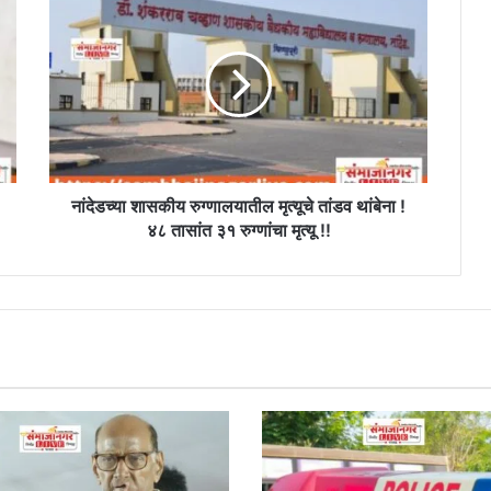
शासकीय
रुग्णालयातील
मृत्यूचे
तांडव
थांबेना
!
४८
तासांत
३१
नांदेडच्या शासकीय रुग्णालयातील मृत्यूचे तांडव थांबेना !
रुग्णांचा
४८ तासांत ३१ रुग्णांचा मृत्यू !!
मृत्यू
!!