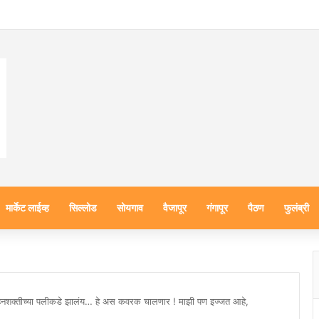
मार्केट लाईव्ह
सिल्लोड
सोयगाव
वैजापूर
गंगापूर
पैठण
फुलंब्री
: सहनशक्तीच्या पलीकडे झालंय… हे अस कवरक चालणार ! माझी पण इज्जत आहे,