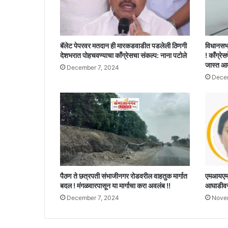
बॅलेट पेपरवर मतदान ही मारकडवाडीत पडलेली ठिणगी
विधानसभ
देशभरात पोहचवण्याचा काँग्रेसचा संकल्प: नाना पटोले
! काँग्रेस
जास्त आ
December 7, 2024
Decem
पैठण ते छत्रपती संभाजीनगर रोडवरील वाहतुक मार्गात
एमआयएमचे
बदल ! मंगळवारपासून या मार्गाचा करा अवलंब !!
आघाडीवर,
December 7, 2024
Nove