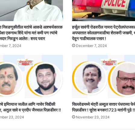
ा निवडणुकीतील मतांचे आकडे आश्चर्यकारक
हर्सूल सावंगी रोडवरील नायरा पेट्रोलपंपाजव
पेक्षा एकनाथ शिंदे यांना मतं कमी पण त्यांचे
अपघातात कोलठाणवाडीचा शेतकरी जखमी,
मदार निवडून आलेत : शरद पवार
देवून गाडीचालक पसार !
ber 7, 2024
December 7, 2024
 इम्तियाज जलील आणि नासेर सिद्दीकी
सिल्लोडमध्ये मंत्री अब्दुल सत्तार पंधराव्या फ
 अतुल सावे व प्रदीप जैस्वाल पिछाडीवर !!
पिछाडीवर ! सुरेश बनकर1723 मतांनी पुढे !!
mber 23, 2024
November 23, 2024