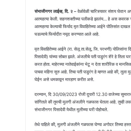
संभाजीनगर लाईव्ह, दि. २ –
वेळोवेळी चारित्र्यावर संशय घेवtन
आत्महत्या केली. सहनशक्तीच्या पलीकडे झालंय… हे अस कवरक च
आत्महत्या केल्याची फिर्याद मृत विवाहितेच्या आईने पोलिसांत दा
घडल्याचे फिर्यादीत नमूद करण्यात आले आहे.
मृत विवाहितेच्या आईने (रा. सेलू ता.सेलू, जि. परभणी) पोलिसांना द
पिसादेवी) यांच्या सोबत झाले. अंजलीचे पती पाडुरंग शेरे हे तिल
करत होता. माहेरच्या नातेवाईकांना भेटू न देता शारीरिक व मानसि
पाचवा महिना सुरु आहे. तिचा पती पाडुरंग हे म्हणत आहे की, तुला
घेईन असे धमकावून मारहाण करीत असे.
दरम्यान, दि 30/09/2023 रोजी दुपारी 12.30 वाजेच्या सुमार
सांगितले की तुमची मुलगी अंजलीने गळफास घेतला आहे. तुम्ही 
संभाजीनगर पिसादेवी येथील मुलीच्या घरी पोहोचले.
तेथे पाहिले की, मुलगी अंजलीने गळफास घेण्या अगोदर तिच्या हस्त