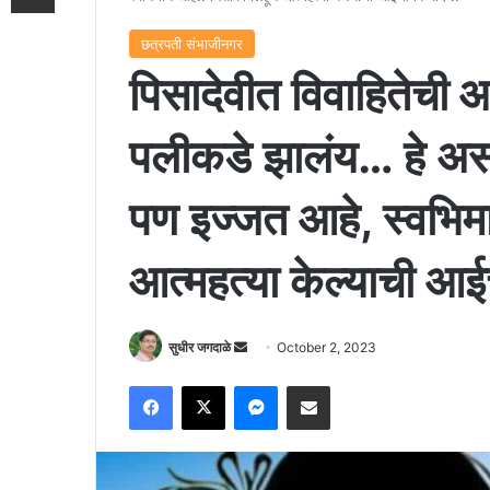
छत्रपती संभाजीनगर
पिसादेवीत विवाहितेची आ
पलीकडे झालंय… हे अ
पण इज्जत आहे, स्वभिमा
आत्महत्या केल्याची आईच
Send
सुधीर जगदाळे
October 2, 2023
an
Facebook
X
Messenger
Share via Email
email