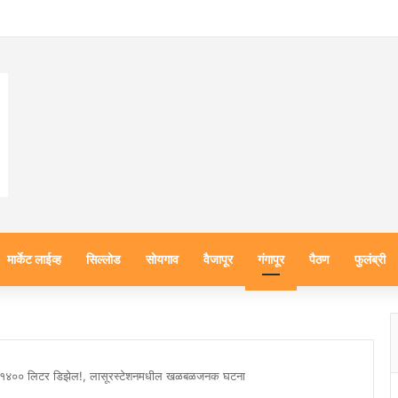
मार्केट लाईव्ह
सिल्लोड
सोयगाव
वैजापूर
गंगापूर
पैठण
फुलंब्री
चोरले १४०० लिटर डिझेल!, लासूरस्टेशनमधील खळबळजनक घटना