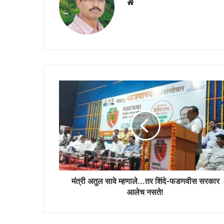
Website
मंत्री
अतुल
सावे
म्हणाले...तर
शिंदे-
फडणवीस
सरकार
आलेच
नसते!
मंत्री अतुल सावे म्हणाले...तर शिंदे-फडणवीस सरकार
आलेच नसते!