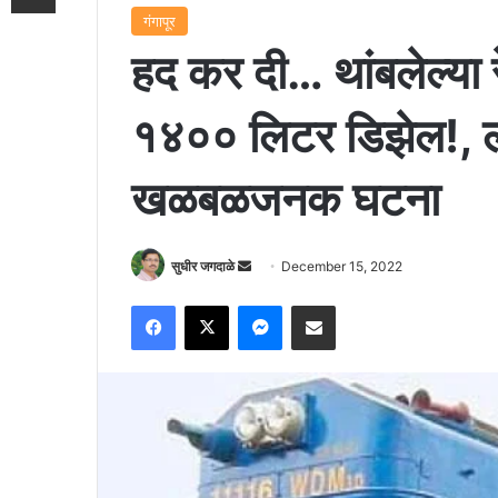
गंगापूर
हद कर दी… थांबलेल्या रे
१४०० लिटर डिझेल!, ल
खळबळजनक घटना
Send
सुधीर जगदाळे
December 15, 2022
an
Facebook
X
Messenger
Share via Email
email