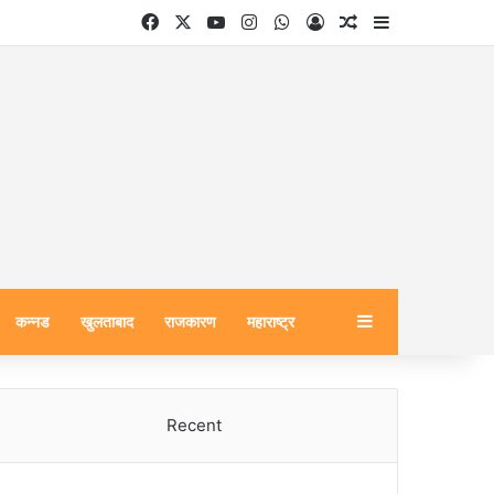
Facebook
X
YouTube
Instagram
WhatsApp
Log In
Random Article
Sidebar
Sidebar
कन्नड
खुलताबाद
राजकारण
महाराष्ट्र
Recent