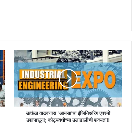
उत्कंठा
वाढवणारा
"आयसा'चा
इंजिनिअरिंग
एक्स्पो
उद्यापासून!;
कोट्यवधींच्या
उलाढालीची
शक्यता!!
उत्कंठा वाढवणारा "आयसा'चा इंजिनिअरिंग एक्स्पो
उद्यापासून!; कोट्यवधींच्या उलाढालीची शक्यता!!