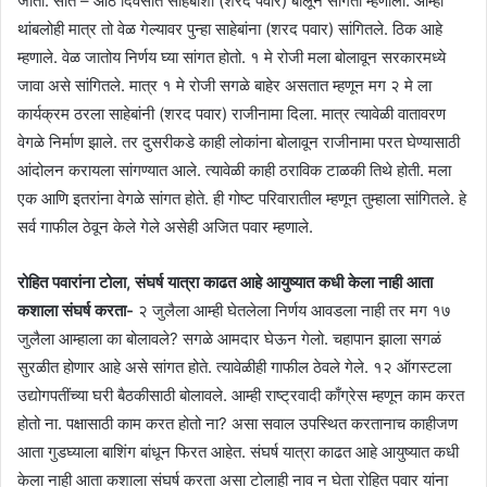
जातो. सात – आठ दिवसांत साहेबांशी (शरद पवार) बोलून सांगतो म्हणाली. आम्ही
थांबलोही मात्र तो वेळ गेल्यावर पुन्हा साहेबांना (शरद पवार) सांगितले. ठिक आहे
म्हणाले. वेळ जातोय निर्णय घ्या सांगत होतो. १ मे रोजी मला बोलावून सरकारमध्ये
जावा असे सांगितले. मात्र १ मे रोजी सगळे बाहेर असतात म्हणून मग २ मे ला
कार्यक्रम ठरला साहेबांनी (शरद पवार) राजीनामा दिला. मात्र त्यावेळी वातावरण
वेगळे निर्माण झाले. तर दुसरीकडे काही लोकांना बोलावून राजीनामा परत घेण्यासाठी
आंदोलन करायला सांगण्यात आले. त्यावेळी काही ठराविक टाळकी तिथे होती. मला
एक आणि इतरांना वेगळे सांगत होते. ही गोष्ट परिवारातील म्हणून तुम्हाला सांगितले. हे
सर्व गाफील ठेवून केले गेले असेही अजित पवार म्हणाले.
रोहित पवारांना टोला, संघर्ष यात्रा काढत आहे आयुष्यात कधी केला नाही आता
कशाला संघर्ष करता-
२ जुलैला आम्ही घेतलेला निर्णय आवडला नाही तर मग १७
जुलैला आम्हाला का बोलावले? सगळे आमदार घेऊन गेलो. चहापान झाला सगळं
सुरळीत होणार आहे असे सांगत होते. त्यावेळीही गाफील ठेवले गेले. १२ ऑगस्टला
उद्योगपतींच्या घरी बैठकीसाठी बोलावले. आम्ही राष्ट्रवादी काँग्रेस म्हणून काम करत
होतो ना. पक्षासाठी काम करत होतो ना? असा सवाल उपस्थित करतानाच काहीजण
आता गुडघ्याला बाशिंग बांधून फिरत आहेत. संघर्ष यात्रा काढत आहे आयुष्यात कधी
केला नाही आता कशाला संघर्ष करता असा टोलाही नाव न घेता रोहित पवार यांना