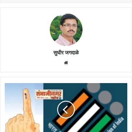
सुधीर जगदाळे
Website
ग्रामपंचायत
निवडणुकांचा
खर्च
पारंपरिक
पद्धतीने
सादर
करता
येणार