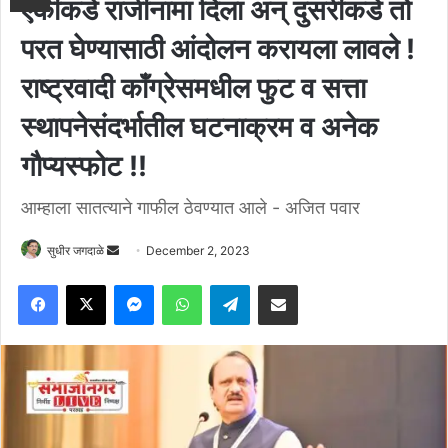
एकीकडे राजीनामा दिला अन् दुसरीकडे तो
परत घेण्यासाठी आंदोलन करायला लावले !
राष्ट्रवादी कॉंग्रेसमधील फुट व सत्ता
स्थापनेसंदर्भातील घटनाक्रम व अनेक
गौप्यस्फोट !!
आम्हाला सातत्याने गाफील ठेवण्यात आले - अजित पवार
Send
सुधीर जगदाळे
December 2, 2023
an
Facebook
X
Messenger
WhatsApp
Telegram
Share via Email
email