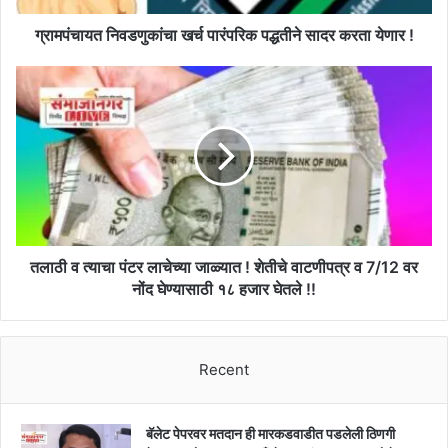
!
ग्रामपंचायत निवडणुकांचा खर्च पारंपरिक पद्धतीने सादर करता येणार !
तलाठी
व
त्याचा
पंटर
लाचेच्या
जाळ्यात
!
शेतीचे
वाटणीपत्र
व
तलाठी व त्याचा पंटर लाचेच्या जाळ्यात ! शेतीचे वाटणीपत्र व 7/12 वर
7/12
नोंद घेण्यासाठी १८ हजार घेतले !!
वर
नोंद
घेण्यासाठी
Recent
१८
हजार
घेतले
!!
बॅलेट पेपरवर मतदान ही मारकडवाडीत पडलेली ठिणगी