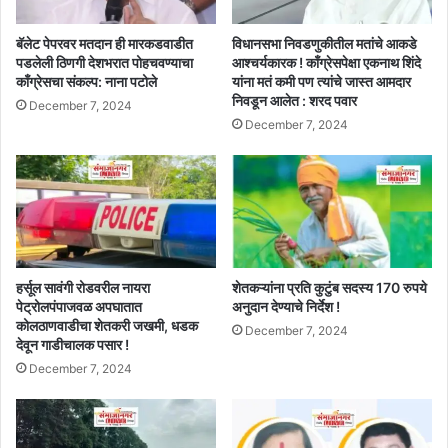
बॅलेट पेपरवर मतदान ही मारकडवाडीत
विधानसभा निवडणुकीतील मतांचे आकडे
पडलेली ठिणगी देशभरात पोहचवण्याचा
आश्चर्यकारक ! काँग्रेसपेक्षा एकनाथ शिंदे
काँग्रेसचा संकल्प: नाना पटोले
यांना मतं कमी पण त्यांचे जास्त आमदार
निवडून आलेत : शरद पवार
December 7, 2024
December 7, 2024
हर्सूल सावंगी रोडवरील नायरा
शेतकऱ्यांना प्रति कुटुंब सदस्य 170 रुपये
पेट्रोलपंपाजवळ अपघातात
अनुदान देण्याचे निर्देश !
कोलठाणवाडीचा शेतकरी जखमी, धडक
December 7, 2024
देवून गाडीचालक पसार !
December 7, 2024