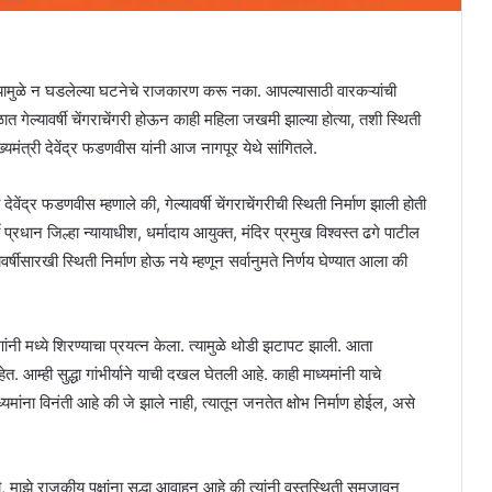
्यामुळे न घडलेल्या घटनेचे राजकारण करू नका. आपल्यासाठी वारकऱ्यांची
 गेल्यावर्षी चेंगराचेंगरी होऊन काही महिला जखमी झाल्या होत्या, तशी स्थिती
ुख्यमंत्री देवेंद्र फडणवीस यांनी आज नागपूर येथे सांगितले.
ेवेंद्र फडणवीस म्हणाले की, गेल्यावर्षी चेंगराचेंगरीची स्थिती निर्माण झाली होती
षी प्रधान जिल्हा न्यायाधीश, धर्मादाय आयुक्त, मंदिर प्रमुख विश्वस्त ढगे पाटील
र्षीसारखी स्थिती निर्माण होऊ नये म्हणून सर्वानुमते निर्णय घेण्यात आला की
ांनी मध्ये शिरण्याचा प्रयत्न केला. त्यामुळे थोडी झटापट झाली. आता
त. आम्ही सुद्धा गांभीर्याने याची दखल घेतली आहे. काही माध्यमांनी याचे
्यमांना विनंती आहे की जे झाले नाही, त्यातून जनतेत क्षोभ निर्माण होईल, असे
ही, माझे राजकीय पक्षांना सुद्धा आवाहन आहे की त्यांनी वस्तुस्थिती समजावून