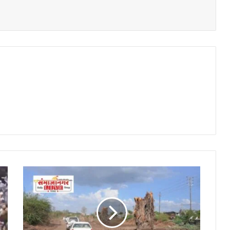
पैठण
रोडवर
51
महाकाय
वटवृक्षांचे
पुनर्रोपण