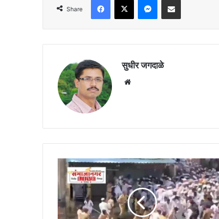
Share
सुधीर जगदाळे
Website
आळंदीत
वारकऱ्यांवर
पोलिसांचा
लाठीमार,
राज्यभरातून
संताप