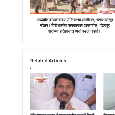
!
विरोधकांचा
सरकारवर
हल्लाबोल,
आळंदीत वारकऱ्यांवर पोलिसांचा लाठीमार, राज्यभरातून
पंढरपूर
संताप ! विरोधकांचा सरकारवर हल्लाबोल, पंढरपूर
वारीच्या
वारीच्या इतिहासात असं घडलं नव्हतं !!
इतिहासात
असं
घडलं
नव्हतं
!!
Related Articles