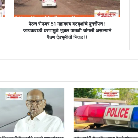
!
जायकवाडी
धरणामुळे
भूजल
पैठण रोडवर 51 महाकाय वटवृक्षांचे पुनर्रोपण !
पातळी
जायकवाडी धरणामुळे भूजल पातळी चांगली असल्याने
चांगली
पैठण देवभूमीची निवड !!
असल्याने
पैठण
देवभूमीची
निवड
!!