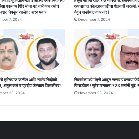
ा निवडणुकीतील मतांचे आकडे आश्चर्यकारक
हर्सूल सावंगी रोडवरील नायरा पेट्रोलपंपाजव
पेक्षा एकनाथ शिंदे यांना मतं कमी पण त्यांचे
अपघातात कोलठाणवाडीचा शेतकरी जखमी,
मदार निवडून आलेत : शरद पवार
देवून गाडीचालक पसार !
ber 7, 2024
December 7, 2024
 इम्तियाज जलील आणि नासेर सिद्दीकी
सिल्लोडमध्ये मंत्री अब्दुल सत्तार पंधराव्या फ
 अतुल सावे व प्रदीप जैस्वाल पिछाडीवर !!
पिछाडीवर ! सुरेश बनकर1723 मतांनी पुढे !!
mber 23, 2024
November 23, 2024