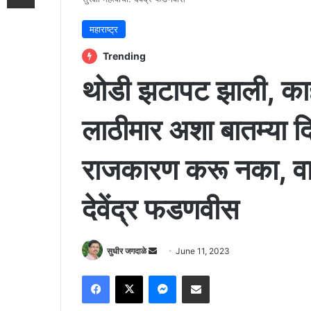
महाराष्ट्र
Trending
थोडी झटापट झाली, काही
लाठीमार अशा बातम्या दि
राजकारण करू नका, वारकऱ
देवेंद्र फडणवीस
Send
सुधीर जगदाळे
June 11, 2023
an
Facebook
X
Messenger
Share via Email
email