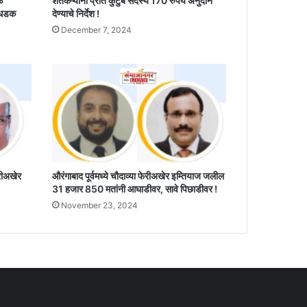
ळ
शेतकऱ्यांना प्रति कुटुंब सदस्य 170 रुपये अनुदान
 धडक
देण्याचे निर्देश !
December 7, 2024
ेरीअखेर
औरंगाबाद पूर्वमध्ये चौदाव्या फेरीअखेर इम्तियाज जलील
31 हजार 850 मतांनी आघाडीवर, सावे पिछाडीवर !
November 23, 2024