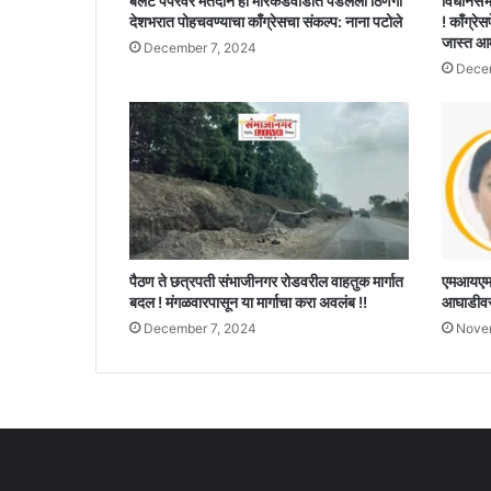
बॅलेट पेपरवर मतदान ही मारकडवाडीत पडलेली ठिणगी
विधानसभ
देशभरात पोहचवण्याचा काँग्रेसचा संकल्प: नाना पटोले
! काँग्रेस
जास्त आ
December 7, 2024
Decem
पैठण ते छत्रपती संभाजीनगर रोडवरील वाहतुक मार्गात
एमआयएमचे
बदल ! मंगळवारपासून या मार्गाचा करा अवलंब !!
आघाडीवर,
December 7, 2024
Nove