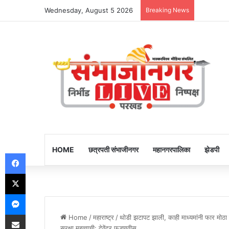
Wednesday, August 5 2026
Breaking News
HOME
छत्रपती संभाजीनगर
महानगरपालिका
झेडपी
Facebook
X
Messenger
Share via Email
Home
/
महाराष्ट्र
/
थोडी झटापट झाली, काही माध्यमांनी फार मोठा 
सुरक्षा महत्वाची: देवेंद्र फडणवीस