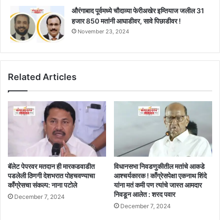
औरंगाबाद पूर्वमध्ये चौदाव्या फेरीअखेर इम्तियाज जलील 31
हजार 850 मतांनी आघाडीवर, सावे पिछाडीवर !
November 23, 2024
Related Articles
बॅलेट पेपरवर मतदान ही मारकडवाडीत
विधानसभा निवडणुकीतील मतांचे आकडे
पडलेली ठिणगी देशभरात पोहचवण्याचा
आश्चर्यकारक ! काँग्रेसपेक्षा एकनाथ शिंदे
काँग्रेसचा संकल्प: नाना पटोले
यांना मतं कमी पण त्यांचे जास्त आमदार
निवडून आलेत : शरद पवार
December 7, 2024
December 7, 2024