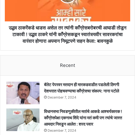
त्यांनी
काँग्रेसबरोबरची
आघाडी
तोडून
टाकावी
उद्धव ठाकरेंकडे धाडस असेल तर त्यांनी काँग्रेसबरोबरची आघाडी तोडून
!
टाकावी ! उद्धव ठाकरे यांनी काँग्रेसकडून स्वातंत्र्यवीर सावरकरांचा
उद्धव
वारंवार होणारा अपमान निमूटपणे सहन केला: बावनकुळे
ठाकरे
यांनी
काँग्रेसकडून
स्वातंत्र्यवीर
Recent
सावरकरांचा
वारंवार
होणारा
बॅलेट पेपरवर मतदान ही मारकडवाडीत पडलेली ठिणगी
अपमान
देशभरात पोहचवण्याचा काँग्रेसचा संकल्प: नाना पटोले
निमूटपणे
December 7, 2024
सहन
केला:
विधानसभा निवडणुकीतील मतांचे आकडे आश्चर्यकारक !
बावनकुळे
काँग्रेसपेक्षा एकनाथ शिंदे यांना मतं कमी पण त्यांचे जास्त
आमदार निवडून आलेत : शरद पवार
December 7, 2024