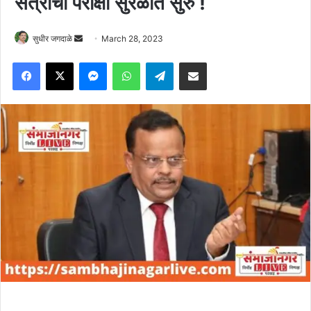
सत्राची परीक्षा सुरळीत सुरु !
Send
सुधीर जगदाळे
March 28, 2023
an
Facebook
X
Messenger
WhatsApp
Telegram
Share via Email
email