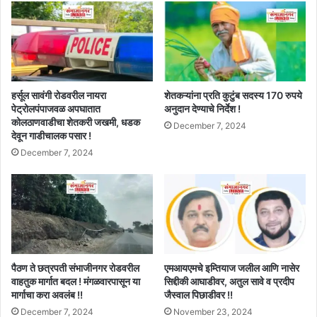
हर्सूल सावंगी रोडवरील नायरा
शेतकऱ्यांना प्रति कुटुंब सदस्य 170 रुपये
पेट्रोलपंपाजवळ अपघातात
अनुदान देण्याचे निर्देश !
कोलठाणवाडीचा शेतकरी जखमी, धडक
December 7, 2024
देवून गाडीचालक पसार !
December 7, 2024
पैठण ते छत्रपती संभाजीनगर रोडवरील
एमआयएमचे इम्तियाज जलील आणि नासेर
वाहतुक मार्गात बदल ! मंगळवारपासून या
सिद्दीकी आघाडीवर, अतुल सावे व प्रदीप
मार्गाचा करा अवलंब !!
जैस्वाल पिछाडीवर !!
December 7, 2024
November 23, 2024