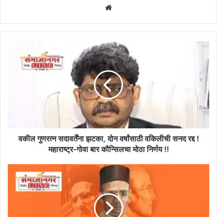
Website
वकील
गुणरत्न
सदावर्तेंना
झटका,
दोन
वर्षांसाठी
वकिलीची
सनद
रद्द
!
वकील गुणरत्न सदावर्तेंना झटका, दोन वर्षांसाठी वकिलीची सनद रद्द !
महाराष्ट्र-
महाराष्ट्र-गोवा बार कौन्सिलचा मोठा निर्णय !!
गोवा
बार
उद्धव
कौन्सिलचा
ठाकरेंकडे
मोठा
धाडस
निर्णय
असेल
!!
तर