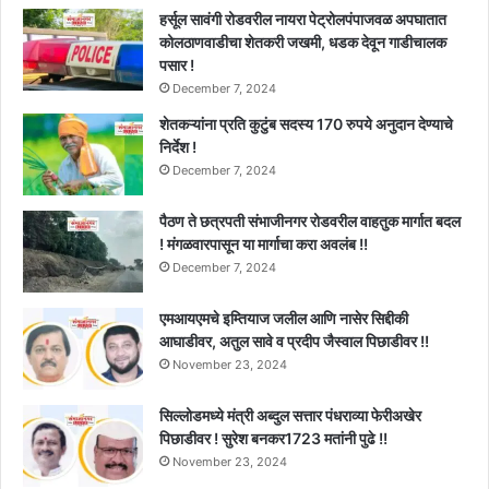
हर्सूल सावंगी रोडवरील नायरा पेट्रोलपंपाजवळ अपघातात
कोलठाणवाडीचा शेतकरी जखमी, धडक देवून गाडीचालक
पसार !
December 7, 2024
शेतकऱ्यांना प्रति कुटुंब सदस्य 170 रुपये अनुदान देण्याचे
निर्देश !
December 7, 2024
पैठण ते छत्रपती संभाजीनगर रोडवरील वाहतुक मार्गात बदल
! मंगळवारपासून या मार्गाचा करा अवलंब !!
December 7, 2024
एमआयएमचे इम्तियाज जलील आणि नासेर सिद्दीकी
आघाडीवर, अतुल सावे व प्रदीप जैस्वाल पिछाडीवर !!
November 23, 2024
सिल्लोडमध्ये मंत्री अब्दुल सत्तार पंधराव्या फेरीअखेर
पिछाडीवर ! सुरेश बनकर1723 मतांनी पुढे !!
November 23, 2024