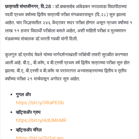
छत्रपती संभाजीनगर, दि.28 :
डॉ.बाबासाहेब आंबेडकर मराठवाडा विद्यापीठाच्या
पदवी प्रथम वर्षाच्या द्वितीय सत्राची परीक्षा मंगळवारपासून (दि.२८) सुरु झाल्या
आहेत. चार जिल्हयातील २४६ केंद्रावर सदर परीक्षा होणार असून प्रथम वर्षांच्या १
लाख ११ हजार विद्यार्थी परीक्षेला बसले आहेत, अशी माहिती परीक्षा व मुल्यमापन
मंडळाच्या संचालक डॉ.भारती गवळी यांनी दिली.
कुलगुरु डॉ.प्रमोद येवले यांच्या मार्गदर्शनाखाली परीक्षेची तयारी सुरळीत करण्यात
आली आहे. बी.ए., बी.कॉम, व बी.एस्सी प्रथम वर्ष द्वितीय सत्राच्या परीक्षा सुरु होत
झाल्या. बी.ए, बी.एस्सी व बी.कॉम या परापरागत अभ्यासक्रमाच्या द्वितीय व तृतीय
वर्षांच्या परीक्षा २१ मार्चपासून अगोदर सुरु आहेत.
गुगल ॲप
https://bit.ly/3RaPEOb
व्हॉट्सॲप ग्रुप
https://bit.ly/4dUMnMR
व्हॉट्सॲप चॅनेल
https://bit.ly/3V1gLwq