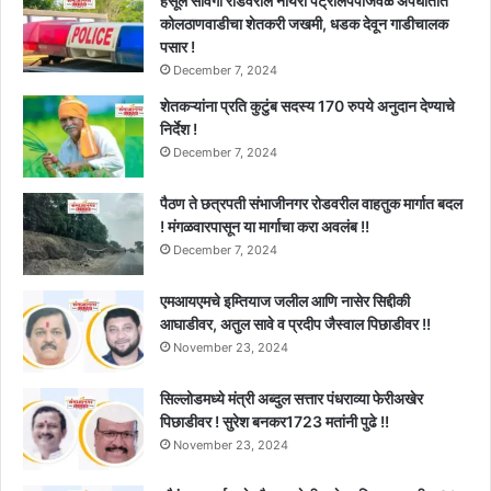
हर्सूल सावंगी रोडवरील नायरा पेट्रोलपंपाजवळ अपघातात
कोलठाणवाडीचा शेतकरी जखमी, धडक देवून गाडीचालक
पसार !
December 7, 2024
शेतकऱ्यांना प्रति कुटुंब सदस्य 170 रुपये अनुदान देण्याचे
निर्देश !
December 7, 2024
पैठण ते छत्रपती संभाजीनगर रोडवरील वाहतुक मार्गात बदल
! मंगळवारपासून या मार्गाचा करा अवलंब !!
December 7, 2024
एमआयएमचे इम्तियाज जलील आणि नासेर सिद्दीकी
आघाडीवर, अतुल सावे व प्रदीप जैस्वाल पिछाडीवर !!
November 23, 2024
सिल्लोडमध्ये मंत्री अब्दुल सत्तार पंधराव्या फेरीअखेर
पिछाडीवर ! सुरेश बनकर1723 मतांनी पुढे !!
November 23, 2024