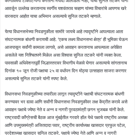
कोणाविषयी टीकाटिप्पणी करताना मर्यादा ओलांडली नाही, याचा सुनिल तटकरे यांनी
आवर्जून उल्लेख करतानाच स्वर्गीय यशवंतराव चव्हाण यांच्या विचारांचे आपणच खरे
वारसदार आहोत याचा अभिमान असल्याचे सुनिल तटकरे म्हणाले.
येत्या विधानसभेच्या निवडणुकीला सामोरे जायचे आहे त्यादृष्टीने आपल्याला आता
संघटनात्मक बांधणी करायची आहे. ‘एकच लक्ष्य विधानसभा क्षेत्र’ ही भूमिका घेऊन
आजपासून सर्वांनी कामाला लागावे, असे आवाहन करतानाच आपल्याला अपेक्षित
असलेले यश निश्चितपणे मिळेल असा विश्वास सुनिल तटकरे यांनी व्यक्त केला.
पावसाळी अधिवेशनापूर्वी जिल्हास्तरावर विभागीय मेळावे घेणार असल्याचे सांगतानाच
दिनांक १० जून रोजी पक्षाचा २५ वा वर्धापन दिन मोठ्या उत्साहात साजरा करणार
असल्याचे सुनिल तटकरे यांनी स्पष्ट केले.
विधानसभा निवडणुकीच्या तयारीला लागून त्यादृष्टीने पक्षाची संघटनात्मक बांधणी
करण्यावर भर द्यावा आणि सर्वांनी विधानसभा निवडणुकीवर लक्ष केंद्रीत करावे असे
आवाहन पक्षाचे ज्येष्ठ नेते व अन्न व नागरी पुरवठामंत्री छगन भुजबळ यांनी केले.
राष्ट्रवादी काँग्रेसची बैठक आज मुंबईतील गरवारे हॉल येथे पक्षाचे राष्ट्रीय अध्यक्ष
आणि उपमुख्यमंत्री अजितदादा पवार, राष्ट्रीय कार्याध्यक्ष खासदार प्रफुल पटेल,
प्रदेशाध्यक्ष खासदार सुनिल तटकरे, पक्षाचे ज्येष्ठ नेते आणि अन्न व नागरी