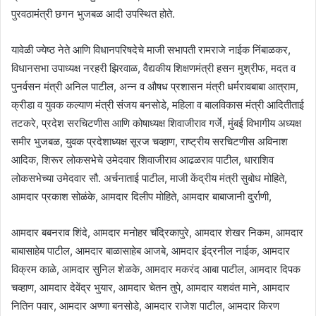
पुरवठामंत्री छगन भुजबळ आदी उपस्थित होते.
यावेळी ज्येष्ठ नेते आणि विधानपरिषदेचे माजी सभापती रामराजे नाईक निंबाळकर,
विधानसभा उपाध्यक्ष नरहरी झिरवाळ, वैद्यकीय शिक्षणमंत्री हसन मुश्रीफ, मदत व
पुनर्वसन मंत्री अनिल पाटील, अन्न व औषध प्रशासन मंत्री धर्मरावबाबा आत्राम,
क्रीडा व युवक कल्याण मंत्री संजय बनसोडे, महिला व बालविकास मंत्री आदितीताई
तटकरे, प्रदेश सरचिटणीस आणि कोषाध्यक्ष शिवाजीराव गर्जे, मुंबई विभागीय अध्यक्ष
समीर भुजबळ, युवक प्रदेशाध्यक्ष सूरज चव्हाण, राष्ट्रीय सरचिटणीस अविनाश
आदिक, शिरूर लोकसभेचे उमेदवार शिवाजीराव आढळराव पाटील, धाराशिव
लोकसभेच्या उमेदवार सौ. अर्चनाताई पाटील, माजी केंद्रीय मंत्री सुबोध मोहिते,
आमदार प्रकाश सोळंके, आमदार दिलीप मोहिते, आमदार बाबाजानी दुर्राणी,
आमदार बबनराव शिंदे, आमदार मनोहर चंद्रिकापुरे, आमदार शेखर निकम, आमदार
बाबासाहेब पाटील, आमदार बाळासाहेब आजबे, आमदार इंद्रनील नाईक, आमदार
विक्रम काळे, आमदार सुनिल शेळके, आमदार मकरंद आबा पाटील, आमदार दिपक
चव्हाण, आमदार देवेंद्र भुयार, आमदार चेतन तुपे, आमदार यशवंत माने, आमदार
नितिन पवार, आमदार अण्णा बनसोडे, आमदार राजेश पाटील, आमदार किरण