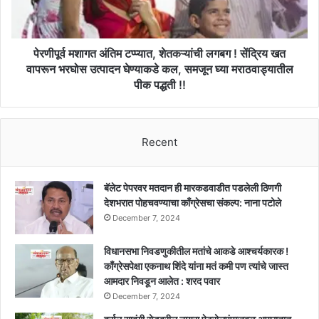
!
सेंद्रिय
खत
वापरून
पेरणीपूर्व मशागत अंतिम टप्प्यात, शेतकऱ्यांची लगबग ! सेंद्रिय खत
भरघोस
वापरून भरघोस उत्पादन घेण्याकडे कल, समजून घ्या मराठवाड्यातील
उत्पादन
पीक पद्धती !!
घेण्याकडे
कल,
समजून
घ्या
Recent
मराठवाड्यातील
पीक
पद्धती
बॅलेट पेपरवर मतदान ही मारकडवाडीत पडलेली ठिणगी
!!
देशभरात पोहचवण्याचा काँग्रेसचा संकल्प: नाना पटोले
December 7, 2024
विधानसभा निवडणुकीतील मतांचे आकडे आश्चर्यकारक !
काँग्रेसपेक्षा एकनाथ शिंदे यांना मतं कमी पण त्यांचे जास्त
आमदार निवडून आलेत : शरद पवार
December 7, 2024