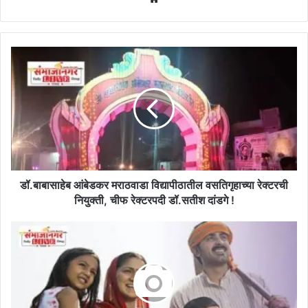
डॉ.बाबासाहेब
आंबेडकर
मराठवाडा
विद्यापीठातील
वसतिगृहाच्या
रेक्टरची
नियुक्ती,
चीफ
रेक्टरपदी
डॉ.सतीश
डॉ.बाबासाहेब आंबेडकर मराठवाडा विद्यापीठातील वसतिगृहाच्या रेक्टरची
दांडगे
नियुक्ती, चीफ रेक्टरपदी डॉ.सतीश दांडगे !
!
पेरणीपूर्व
मशागत
अंतिम
टप्प्यात,
शेतकऱ्यांची
लगबग