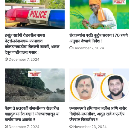
हर्सूल सावंगी रोडवरील नायरा
शेतकऱ्यांना प्रति कुटुंब सदस्य 170 रुपये
पेट्रोलपंपाजवळ अपघातात
अनुदान देण्याचे निर्देश !
कोलठाणवाडीचा शेतकरी जखमी, धडक
December 7, 2024
देवून गाडीचालक पसार !
December 7, 2024
पैठण ते छत्रपती संभाजीनगर रोडवरील
एमआयएमचे इम्तियाज जलील आणि नासेर
वाहतुक मार्गात बदल ! मंगळवारपासून या
सिद्दीकी आघाडीवर, अतुल सावे व प्रदीप
मार्गाचा करा अवलंब !!
जैस्वाल पिछाडीवर !!
December 7, 2024
November 23, 2024