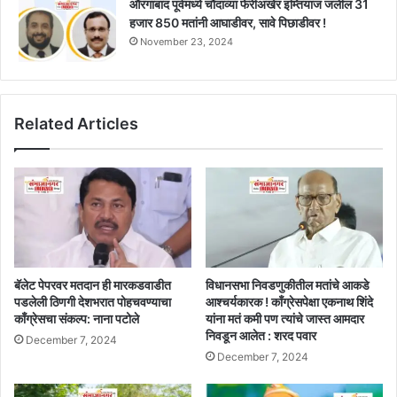
औरंगाबाद पूर्वमध्ये चौदाव्या फेरीअखेर इम्तियाज जलील 31
हजार 850 मतांनी आघाडीवर, सावे पिछाडीवर !
November 23, 2024
Related Articles
बॅलेट पेपरवर मतदान ही मारकडवाडीत
विधानसभा निवडणुकीतील मतांचे आकडे
पडलेली ठिणगी देशभरात पोहचवण्याचा
आश्चर्यकारक ! काँग्रेसपेक्षा एकनाथ शिंदे
काँग्रेसचा संकल्प: नाना पटोले
यांना मतं कमी पण त्यांचे जास्त आमदार
निवडून आलेत : शरद पवार
December 7, 2024
December 7, 2024