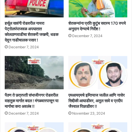
हर्सूल सावंगी रोडवरील नायरा
शेतकऱ्यांना प्रति कुटुंब सदस्य 170 रुपये
पेट्रोलपंपाजवळ अपघातात
अनुदान देण्याचे निर्देश !
कोलठाणवाडीचा शेतकरी जखमी, धडक
December 7, 2024
देवून गाडीचालक पसार !
December 7, 2024
पैठण ते छत्रपती संभाजीनगर रोडवरील
एमआयएमचे इम्तियाज जलील आणि नासेर
वाहतुक मार्गात बदल ! मंगळवारपासून या
सिद्दीकी आघाडीवर, अतुल सावे व प्रदीप
मार्गाचा करा अवलंब !!
जैस्वाल पिछाडीवर !!
December 7, 2024
November 23, 2024