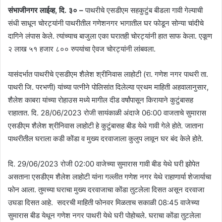
संभाजीनगर लाईव्ह, दि. ३० –
पाथरीचे एसडीएम सहकुटुंब बीडला गावी गेल्याची
संधी साधून चोरट्यांनी पाथरीतील गणेशनगर भागातील घर फोडून सोन्या चांदीचे
दागिने लंपास केले. त्यांच्याच बाजुला एका घरातही चोरट्यांनी हात साफ केला. एकूण
२ लाख ५१ हजार ८०० रुपयांचा ऐवज चोरट्यांनी लांबवला.
यासंदर्भात पाथरीचे एसडीएम शैलेश श्रीनिवास लाहोटी (रा. गणेश नगर पाथरी ता.
पाथरी जि. परभणी) यांच्या पत्नीने पोलिसांत दिलेल्या प्रथम माहिती अहवालानुसार,
शैलेश काबरा यांच्या रोहाउस मध्ये मागील दीड वर्षांपासून किरायाने कुटुंबासह
राहातात. दि. 28/06/2023 रोजी सायंकाळी अंदाजे 06:00 वाजताचे सुमारास
एसडीएम शैलेश श्रीनिवास लाहोटी हे कुटुंबासह बीड येथे गावी गेले होते. जाताना
पाथरीतील घराला कडी कोंडा व मुख्य दरवाजाला कुलुप लावून घर बंद केले होते.
दि. 29/06/2023 रोजी 02:00 वाजेच्या सुमारास गावी बीड येथे घरी झोपेत
असताना एसडीएम शैलेश लाहोटी यांना गल्लीत गणेश नगर येथे राहाणार्या शेजार्याचा
फोन आला. तुमच्या घराचा मुख्य दरवाजाचा कोंडा तुटलेला दिसत असून दरवाजा
उघडा दिसत आहे. सदरची माहिती फोनवर मिळताच सकाळी 08:45 वाजेच्या
सुमारास बीड येथून गणेश नगर पाथरी येथे घरी पोहोचले. घराचा कोंडा तुटलेला