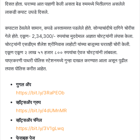
दिसत होता. घराच्या आत पाहाणी केली असता बेड रुममध्ये भितीलगत असलेले
लाकडी कपाट उघडे दिसले.
कपाटात ठेवलेले सामान, कपडे अस्ताव्यस्त पडलेले होते. सोन्याचांदीचे दागिने चोरीस
गेले होते. एकूण- 2,34,300/- रुपयांचा मुददेमाल अज्ञात चोरट्यांनी लंपास केला.
चोरट्यांनी एसडीएम शैलेश श्रीनिवास लाहोटी यांच्या बाजूच्या घरातही चोरी केली.
एकूण एकूण २ लाख ५१ हजार ८०० रुपयांचा ऐवज चोरट्यांनी लांबवला.
याप्रकरणी पाथरी पोलिस स्टेशनमध्ये गुन्हा दाखल करण्यात आला असून पुढील
तपास पोलिस करीत आहेत.
गुगल ॲप
https://bit.ly/3RaPEOb
व्हॉट्सॲप ग्रुप
https://bit.ly/4dUMnMR
व्हॉट्सॲप चॅनेल
https://bit.ly/3V1gLwq
फेसबुक पेज