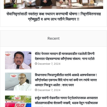
निवृत्तीवेतनासह
ग्रॅच्युइटी
व
सेवानिवृत्तांसाठी स्वतंत्र कक्ष स्थापन करण्याची घोषणा ! निवृत्तीवेतनासह
अन्य
ग्रॅच्युइटी व अन्य लाभ गतीने मिळणार !!
लाभ
गतीने
मिळणार
Recent
!!
बॅलेट पेपरवर मतदान ही मारकडवाडीत पडलेली ठिणगी
देशभरात पोहचवण्याचा काँग्रेसचा संकल्प: नाना पटोले
December 7, 2024
विधानसभा निवडणुकीतील मतांचे आकडे आश्चर्यकारक !
काँग्रेसपेक्षा एकनाथ शिंदे यांना मतं कमी पण त्यांचे जास्त
आमदार निवडून आलेत : शरद पवार
December 7, 2024
हर्सूल सावंगी रोडवरील नायरा पेट्रोलपंपाजवळ अपघातात
कोलठाणवाडीचा शेतकरी जखमी, धडक देवून गाडीचालक