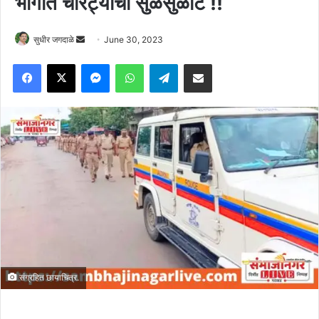
भागात चोरट्यांचा सुळसुळाट !!
Send
सुधीर जगदाळे
June 30, 2023
an
Facebook
X
Messenger
WhatsApp
Telegram
Share via Email
email
संग्रहित छायाचित्र.