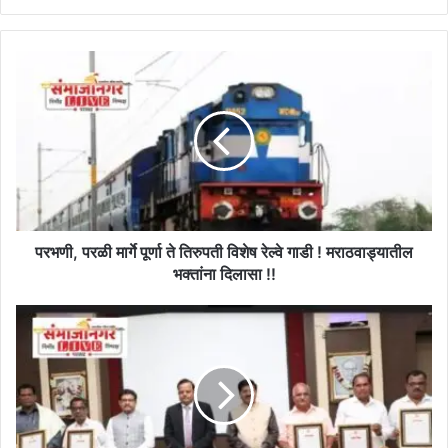
परभणी,
परळी
मार्गे
पूर्णा
ते
तिरुपती
विशेष
रेल्वे
गाडी
!
परभणी, परळी मार्गे पूर्णा ते तिरुपती विशेष रेल्वे गाडी ! मराठवाड्यातील
मराठवाड्यातील
भक्तांना दिलासा !!
भक्तांना
दिलासा
सेवानिवृत्तांसाठी
!!
स्वतंत्र
कक्ष
स्थापन
करण्याची
घोषणा
!