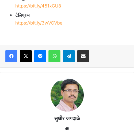
https://bit.ly/451xGU8
टेलिग्राम
https://bit.ly/3wVCVbe
Facebook
X
Messenger
WhatsApp
Telegram
Share via Email
सुधीर जगदाळे
Website