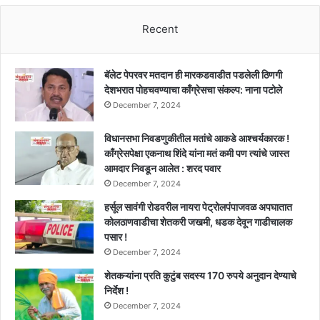
५००
ते
Recent
६००
ठेवीदारांनी
संचालकांविरोधात
बॅलेट पेपरवर मतदान ही मारकडवाडीत पडलेली ठिणगी
दंड
देशभरात पोहचवण्याचा काँग्रेसचा संकल्प: नाना पटोले
थोपटले
December 7, 2024
!!
विधानसभा निवडणुकीतील मतांचे आकडे आश्चर्यकारक !
काँग्रेसपेक्षा एकनाथ शिंदे यांना मतं कमी पण त्यांचे जास्त
आमदार निवडून आलेत : शरद पवार
December 7, 2024
हर्सूल सावंगी रोडवरील नायरा पेट्रोलपंपाजवळ अपघातात
कोलठाणवाडीचा शेतकरी जखमी, धडक देवून गाडीचालक
पसार !
December 7, 2024
शेतकऱ्यांना प्रति कुटुंब सदस्य 170 रुपये अनुदान देण्याचे
निर्देश !
December 7, 2024