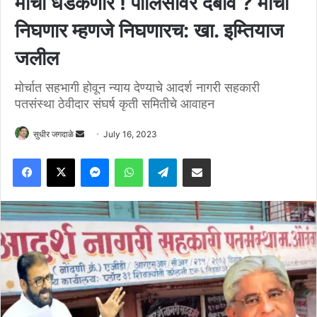
मोर्चा धडकणार ! पोलिसांवर दबाव ? मोर्चा
निघणार म्हणजे निघणारच: खा. इम्तियाज
जलील
मोर्चात सहभागी होवून न्याय देण्याचे आदर्श नागरी सहकारी
पतसंस्था ठेवीदार संघर्ष कृती समितीचे आवाहन
Send
सुधीर जगदाळे
July 16, 2023
an
Facebook
X
Messenger
WhatsApp
Telegram
Share via Email
email