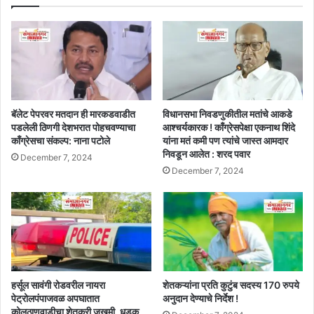
बॅलेट पेपरवर मतदान ही मारकडवाडीत
विधानसभा निवडणुकीतील मतांचे आकडे
पडलेली ठिणगी देशभरात पोहचवण्याचा
आश्चर्यकारक ! काँग्रेसपेक्षा एकनाथ शिंदे
काँग्रेसचा संकल्प: नाना पटोले
यांना मतं कमी पण त्यांचे जास्त आमदार
निवडून आलेत : शरद पवार
December 7, 2024
December 7, 2024
हर्सूल सावंगी रोडवरील नायरा
शेतकऱ्यांना प्रति कुटुंब सदस्य 170 रुपये
पेट्रोलपंपाजवळ अपघातात
अनुदान देण्याचे निर्देश !
कोलठाणवाडीचा शेतकरी जखमी, धडक