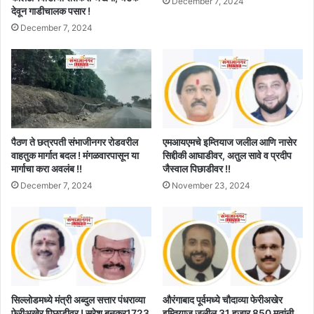
December 7, 2024
देवून गाडीचालक पसार !
December 7, 2024
पैठण ते छत्रपती संभाजीनगर रोडवरील
एमआयएमचे इम्तियाज जलील आणि नासेर
वाहतुक मार्गात बदल ! मंगळवारपासून या
सिद्दीकी आघाडीवर, अतुल सावे व प्रदीप
मार्गाचा करा अवलंब !!
जैस्वाल पिछाडीवर !!
December 7, 2024
November 23, 2024
सिल्लोडमध्ये मंत्री अब्दुल सत्तार पंधराव्या
औरंगाबाद पूर्वमध्ये चौदाव्या फेरीअखेर
फेरीअखेर पिछाडीवर ! सुरेश बनकर1723
इम्तियाज जलील 31 हजार 850 मतांनी