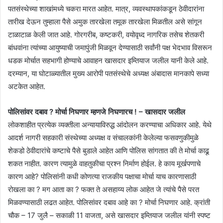
पतसंस्थेच्या शाखांमध्ये चकरा मारत आहेत. मात्र, व्यवस्थापकांकडून ठेवीदारांना
तारीख देऊन तुम्हाला पैसे अमुक तारखेला तमूक तारखेला मिळतील असे सांगून
टाळाटाळ केली जात आहे. गोरगरीब, कष्टकरी, वयोवृध्द नागरिक तसेच शेतकरी
बांधवांना त्यांच्या आयुष्याची जमापुंजी मिळवून देण्यासाठी सर्वांनी पक्ष भेदभाव विसरून
धडक मोर्चात सहभागी होण्याचे आवाहन खासदार इम्तियाज जलील यानी केले आहे.
दरम्यान, या घोटाळ्यातील मुख्य आरोपी पतसंस्थेचे अध्यक्ष अंबादास मानकापे सध्या
अटकेत आहेत.
पोलिसांवर दबाव ? मोर्चा निघणार म्हणजे निघणारच ! – खासदार जलील
लोकशाहीत प्रत्येक व्यक्तीला अन्यायाविरुद्ध आंदोलन करण्याचा अधिकार आहे. येथे
आदर्श नागरी सहकारी संस्थेच्या अध्यक्ष व संचालकांनी केलेल्या फसवणुकीमुळे
शेकडो ठेवीदारांचे कष्टाचे पैसे बुडाले आहेत आणि पोलिस सांगतात की ते मोर्चा काढू
शकत नाहीत. कारण त्यामुळे वाहतुकीचा प्रश्न निर्माण होईल. हे काय मूर्खपणाचे
कारण आहे? पोलिसांनी कधी कोणत्या राजकीय पक्षाचा मोर्चा याच कारणासाठी
रोखला का ? मग आता का ? फक्त ते असहाय्य लोक आहेत जे त्यांचे पैसे परत
मिळवण्यासाठी लढत आहेत. पोलिसांवर दबाव आहे का ? मोर्चा निघणार आहे. क्रांती
चौक – 17 जुलै – सकाळी 11 वाजता, असे खासदार इम्तियाज जलील यांनी स्पष्ट