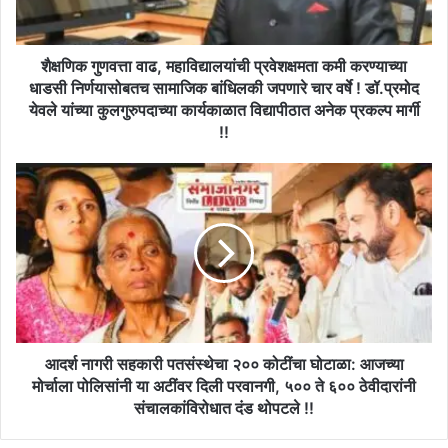
करण्याच्या
धाडसी
निर्णयासोबतच
सामाजिक
शैक्षणिक गुणवत्ता वाढ, महाविद्यालयांची प्रवेशक्षमता कमी करण्याच्या
बांधिलकी
धाडसी निर्णयासोबतच सामाजिक बांधिलकी जपणारे चार वर्षे ! डॉ.प्रमोद
जपणारे
येवले यांच्या कुलगुरुपदाच्या कार्यकाळात विद्यापीठात अनेक प्रकल्प मार्गी
चार
!!
वर्षे
!
आदर्श
डॉ.प्रमोद
नागरी
येवले
सहकारी
यांच्या
पतसंस्थेचा
कुलगुरुपदाच्या
२००
कार्यकाळात
कोटींचा
विद्यापीठात
घोटाळा:
अनेक
आजच्या
प्रकल्प
मोर्चाला
मार्गी
पोलिसांनी
आदर्श नागरी सहकारी पतसंस्थेचा २०० कोटींचा घोटाळा: आजच्या
!!
या
मोर्चाला पोलिसांनी या अटींवर दिली परवानगी, ५०० ते ६०० ठेवीदारांनी
अटींवर
संचालकांविरोधात दंड थोपटले !!
दिली
परवानगी,