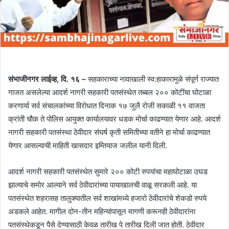
संभाजीनगर लाईव्ह, दि. १६ –
सहकाराच्या नावाखाली स्व:हाकारामुळे संपूर्ण राज्यात
गाजत असलेल्या आदर्श नागरी सहकारी पतसंस्थेत तब्बल २०० कोटींचा घोटाळा
करणार्या सर्व संचालकांच्या विरोधात दिनाक १७ जुलै रोजी सकाळी ११ वाजता
क्रांती चौक ते पोलिस आयुक्त कार्यालयावर धडक मोर्चा काढण्यात येणार आहे. आदर्श
नागरी सहकारी पतसंस्था ठेवीदार संघर्ष कृती समितीच्या वतीने हा मोर्चा काढण्यात
येणार आसल्याची माहिती खासदार इम्तियाज जलील यानी दिली.
आदर्श नागरी सहकारी पतसंस्थेत सुमारे २०० कोटी रुपयांचा महाघोटाळा उघड
झाल्याचे समोर आल्याने सर्व ठेवीदारांच्या पायाखालची वाळू सरकली आहे. या
पतसंस्थेत शहरासह तालुक्यातील सर्व शाखांमध्ये हजारो ठेवीदारांचे शेकडो रुपये
अडकले आहेत. मागील दोन-तीन महिन्यांपासून मागणी करूनही ठेवीदारांना
पतसंस्थेकडून पैसे देण्यासाठी केवळ तारीख पे तारीख दिली जात होती. ठेवीदार