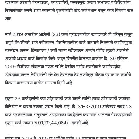
करण्याचे उद्देशाने गैरव्यवहार, बनावटगिरी, फसवणुक करून सभासद व ठेवीदारांचा
विश्वासघात करणे अशा स्वरुपाचे एकमेकांशी कट कारस्थान रचून कर्ज वितरण केले
आहे.
मार्च 2019 अखेरीस आलेली (23) कर्ज प्रकरणातील कागदपत्रे ही परिपूर्ण नसून
अपूर्ण स्थितीतले अर्ज स्वीकारुन पोटनियमातील कर्ज वाटपाचे निकषाचे जाणीवपूर्वक
उल्लंघन करुन, विनातारण / कमी तारण स्वीकारून अत्यंत गंभीर त्रुटी असलेले
अर्जाचे आधारे कर्ज वितरीत केले. सदर वितरीत केलेल्या कर्जास दि. 30 एप्रिल,
2019 रोजीच्या संचालक मंडळ सभेने देखील गंभीर त्रुटीकडे जाणीवपूर्वक
डोळेझाक करुन ठेवीदारांनी संस्थेत ठेवलेल्या ठेव रकमेतून मोठ्या प्रमाणात कर्जाचे
वितरण करण्याच्या कृतीस मान्यता दिली आहे.
एकूण 23 कर्जदारांनी ज्या उद्देशासाठी कर्ज घेतले त्यांनी त्याच उद्देशासाठी कर्जाचा
विनियोग न करता रक्कम उचल केली आहे. दि. 31-3-2019 अखेरवर सदर 23
कर्ज प्रकरणांच्या अनुषंगाने अपहाराच्या उददेशाने करण्यात आलेल्या गैरव्यवहाराची
एकूण कर्ज रक्कम रु.91,79,44,064/- इतकी आहे.
तसेच सन 2016 ते 2019 या आर्थिक वर्षात 12 संचालक व मुख्य व्यवस्थापक,