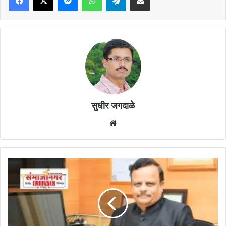
सुधीर जगदाळे
Website
शैक्षणिक
गुणवत्ता
वाढ,
महाविद्यालयांची
प्रवेशक्षमता
कमी