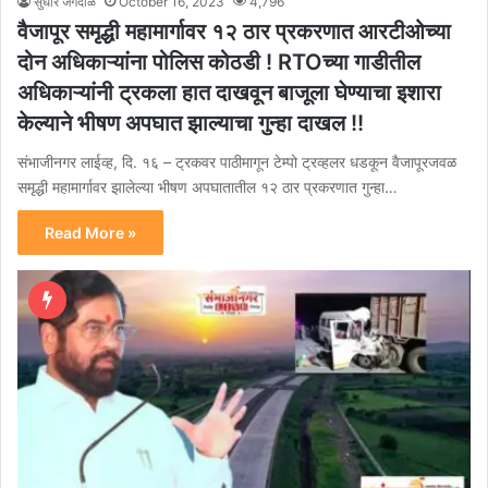
सुधीर जगदाळे
October 16, 2023
4,796
वैजापूर समृद्धी महामार्गावर १२ ठार प्रकरणात आरटीओच्या
दोन अधिकाऱ्यांना पोलिस कोठडी ! RTOच्या गाडीतील
अधिकाऱ्यांनी ट्रकला हात दाखवून बाजूला घेण्याचा इशारा
केल्याने भीषण अपघात झाल्याचा गुन्हा दाखल !!
संभाजीनगर लाईव्ह, दि. १६ – ट्रकवर पाठीमागून टेम्पो ट्रव्हलर धडकून वैजापूरजवळ
समृद्धी महामार्गावर झालेल्या भीषण अपघातातील १२ ठार प्रकरणात गुन्हा…
Read More »