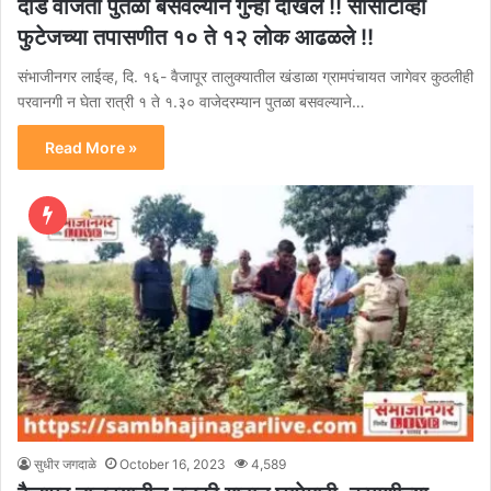
दीड वाजता पुतळा बसवल्याने गुन्हा दाखल !! सीसीटीव्ही
फुटेजच्या तपासणीत १० ते १२ लोक आढळले !!
संभाजीनगर लाईव्ह, दि. १६- वैजापूर तालुक्यातील खंडाळा ग्रामपंचायत जागेवर कुठलीही
परवानगी न घेता रात्री १ ते १.३० वाजेदरम्यान पुतळा बसवल्याने…
Read More »
सुधीर जगदाळे
October 16, 2023
4,589