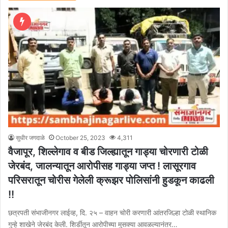
सुधीर जगदाळे
October 25, 2023
4,311
वैजापूर, शिल्लेगाव व बीड जिल्ह्यातून गाड्या चोरणारी टोळी
जेरबंद, जालन्यातून आरोपीसह गाड्या जप्त ! लासूरगाव
परिसरातून चोरीस गेलेली क्रूझर पोलिसांनी हुडकून काढली
!!
छत्रपती संभाजीनगर लाईव्ह, दि. २५ – वाहन चोरी करणारी आंतरजिल्हा टोळी स्थानिक
गुन्हे शाखेने जेरबंद केली. शिर्डीतून आरोपीच्या मुसक्या आवळल्यानंतर…