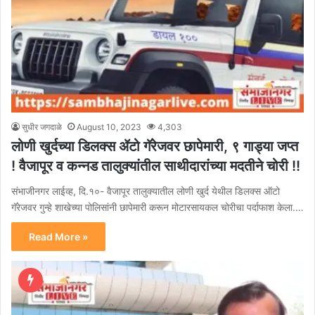
सुधीर जगदाळे
August 10, 2023
4,303
लोणी खुर्दच्या डिलक्स ॲटो गॅरेजवर छापेमारी, ९ गाड्या जप्त
! वैजापूर व कन्नड तालुक्यांतील साथीदारांच्या मदतीने चोरी !!
संभाजीनगर लाईव्ह, दि.१०- वैजापूर तालुक्यातील लोणी खुर्द येथील डिलक्स ऑटो
गॅरेजवर गुन्हे शाखेच्या पोलिसांनी छापेमारी करून मोटारसायकल चोरीचा पर्दाफाश केला.…
Read More »